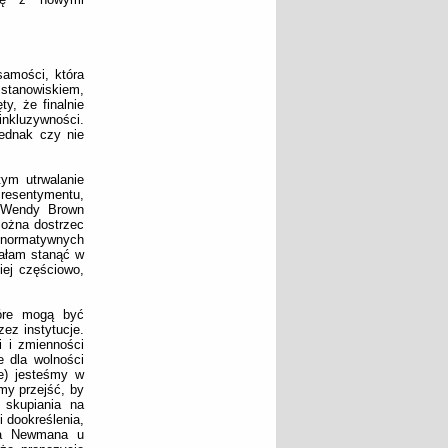
samości, która
 stanowiskiem,
y, że finalnie
inkluzywności.
ednak czy nie
ym utrwalanie
resentymentu,
o Wendy Brown
ożna dostrzec
ronormatywnych
iałam stanąć w
iej częściowo,
tóre mogą być
ez instytucje.
i i zmienności
 dla wolności
ce) jesteśmy w
my przejść, by
 skupiania na
i dookreślenia,
owa Newmana u