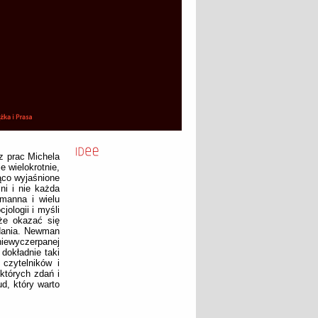
z prac Michela
 wielokrotnie,
ąco wyjaśnione
ni i nie każda
rmanna i wielu
jologii i myśli
że okazać się
zdania. Newman
niewyczerpanej
 dokładnie taki
czytelników i
których zdań i
d, który warto