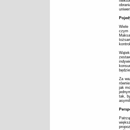
niekt
obran
uniwer
Pojed
Wiele
czym p
Maksa 
tożsa
kontrol
Wątek
zestaw
indyw
konsu
będzie
Za wa
równie
jak mo
jednym
tak, b
asymil
Persp
Patrz
więks
propo