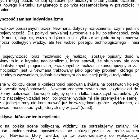
órych mogą budzić dzisiaj sprzeciw, po dłuższym przemyśleniu uważam, 
ia nowego kierunku związanego z polityką tożsamościową w przyszłości 
salne.
ynczość zamiast indywidualizmu
 wątków poruszanych przez Newmana dotyczy rozróżnienia, czym jest ind
ojedynczość. Dla polityki radykalnej zwrócenie się ku pojedynczości, zwi
Strinera, staje się ważnym dążeniem nie tylko ze względu na sprzeciw w
mości podległych władzy, ale też wobec postępu technologicznego i nasi
i.
 pojedynczości oraz możliwości jej realizacji zostaje opisany dość w
iony m.in z krytyką neoliberalizmu, który sprawił, że skupiamy się cor
idualistycznych pragnieniach, związanych z realizacją konsumpcyjnych z
mpcjonizm jest u Newmana traktowany jako ogromny problem, którego pr
 trudnym wyzwaniem, jednak niezbędnym do realizacji polityki radykalnej.
żne w obliczu debat o konieczności budowania świata na postawach kolek
ż kwestie wspólnotowości. Newman zachęca czytelników i czytelniczki do
żemy realizować idee wspólnoty, by spełniła kilka znaczących warunków. „W
 z naczelnych zadań teorii politycznej wydaje mi się przemyślenie samej 
y z jednej strony nie konstruować już bezwzględnych granic i wykluczeń, z d
ować i nie uciskać tych, których się włącza” (s. 50).
ektywa, która zmienia myślenie
ąc na polską scenę polityczną, widzimy, że potrzebujemy zmiany. Ni
zość społeczeństwa opowiedziała się entuzjastycznie za realizowani
zycji Newmana, który twierdzi, że „w przeciwieństwie do większości tr