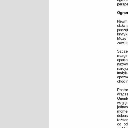
persp
Ogran
Newman
stała 
począt
krytyk
Może 
zawier
Szcze
margi
opart
nazyw
narcyz
instyt
opozy
choć n
Posta
włącza
Orient
wzglę
jednos
momenc
dokon
tożsam
co od