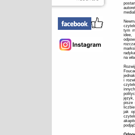
posta
autor
medial
Newma
czytel
tym m
idee,
odpowi
rozcza
marks
radyka
na wła
Rozwij
Foucau
jednak
i roz
czyte
innych
polit
język,
pisze 
liczbi
jak o
czytel
akapit
podjąć
Odpow