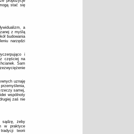
że propozycje
mogą stać się
ywidualizm, a
ązanej z myślą
okół budowania
leniu narzędzi
yczerpująco i
az częściej na
achcianek. Sam
zezwyciężenie
tywnych uznaję
 przemyślenia,
 rzeczy samej,
idei wspólnoty
rugiej zaś nie
e sądzę, żeby
em w praktyce
adycji teorii