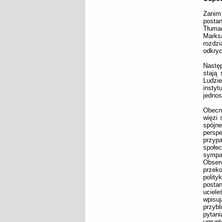
Zanim
postan
Tłuma
Marks
rozdz
odkryc
Nastę
stają 
Ludzi
insty
jedno
Obecni
więzi 
spójn
perspe
przyp
społe
sympa
Obser
przek
polit
postan
uciele
wpisuj
przybl
pytani
ugrun