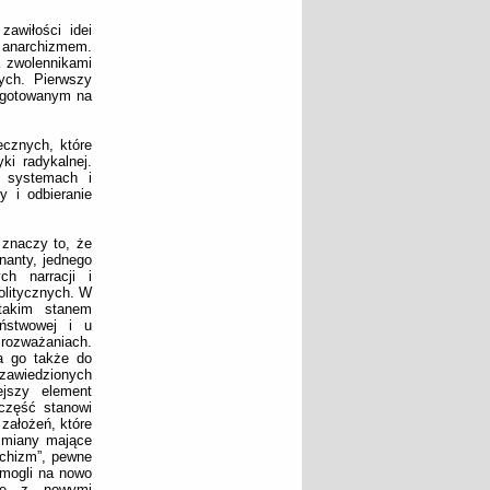
awiłości idei
a anarchizmem.
a zwolennikami
ych. Pierwszy
zygotowanym na
cznych, które
ki radykalnej.
 systemach i
 i odbieranie
 znaczy to, że
nanty, jednego
ch narracji i
politycznych. W
takim stanem
ństwowej i u
rozważaniach.
a go także do
 zawiedzionych
ejszy element
 część stanowi
założeń, które
 zmiany mające
rchizm”, pewne
 mogli na nowo
się z nowymi