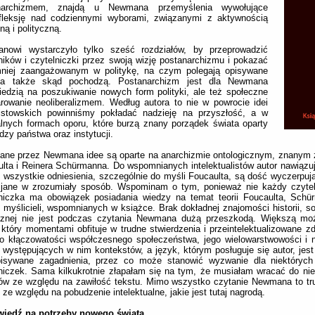
narchizmem, znajdą u Newmana przemyślenia wywołujące
efleksję nad codziennymi wyborami, związanymi z aktywnością
ną i polityczną.
nowi wystarczyło tylko sześć rozdziałów, by przeprowadzić
ników i czytelniczki przez swoją wizję postanarchizmu i pokazać
niej zaangażowanym w politykę, na czym polegają opisywane
 a także skąd pochodzą. Postanarchizm jest dla Newmana
edzią na poszukiwanie nowych form polityki, ale też społeczne
rowanie neoliberalizmem. Według autora to nie w powrocie idei
istowskich powinniśmy pokładać nadzieję na przyszłość, a w
lnych formach oporu, które burzą znany porządek świata oparty
dzy państwa oraz instytucji.
ane przez Newmana idee są oparte na anarchizmie ontologicznym, znanym 
lta i Reinera Schürmanna. Do wspomnianych intelektualistów autor nawiązuje
 wszystkie odniesienia, szczególnie do myśli Foucaulta, są dość wyczerpuj
wijane w zrozumiały sposób. Wspominam o tym, ponieważ nie każdy czytel
lniczka ma obowiązek posiadania wiedzy na temat teorii Foucaulta, Schü
 myślicieli, wspomnianych w książce. Brak dokładnej znajomości historii, soc
ycznej nie jest podczas czytania Newmana dużą przeszkodą. Większą mo
 który momentami obfituje w trudne stwierdzenia i przeintelektualizowane 
o kłączowatości współczesnego społeczeństwa, jego wielowarstwowości i 
e występujących w nim kontekstów, a język, którym posługuje się autor, jest
pisywane zagadnienia, przez co może stanowić wyzwanie dla niektórych 
niczek. Sama kilkukrotnie złapałam się na tym, że musiałam wracać do nie
ów ze względu na zawiłość tekstu. Mimo wszystko czytanie Newmana to tru
 ze względu na pobudzenie intelektualne, jakie jest tutaj nagrodą.
iedź na potrzeby nowego świata