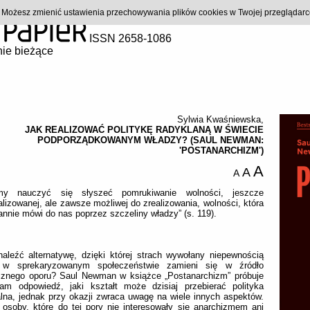
). Możesz zmienić ustawienia przechowywania plików cookies w Twojej przeglądar
ISSN 2658-1086
ie bieżące
Sylwia Kwaśniewska
,
JAK REALIZOWAĆ POLITYKĘ RADYKLANĄ W ŚWIECIE
PODPORZĄDKOWANYM WŁADZY? (SAUL NEWMAN:
'POSTANARCHIZM')
A
A
A
my nauczyć się słyszeć pomrukiwanie wolności, jeszcze
alizowanej, ale zawsze możliwej do zrealizowania, wolności, która
annie mówi do nas poprzez szczeliny władzy” (s. 119).
aleźć alternatywę, dzięki której strach wywołany niepewnością
 w sprekaryzowanym społeczeństwie zamieni się w źródło
cznego oporu? Saul Newman w książce „Postanarchizm” próbuje
am odpowiedź, jaki kształt może dzisiaj przebierać polityka
lna, jednak przy okazji zwraca uwagę na wiele innych aspektów.
osoby, które do tej pory nie interesowały się anarchizmem ani