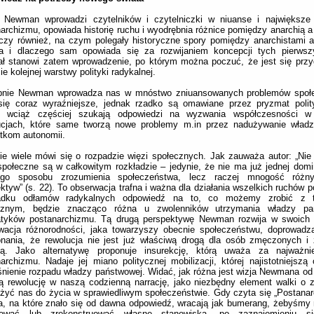
 Newman wprowadzi czytelników i czytelniczki w niuanse i największe z
archizmu, opowiada historię ruchu i wyodrębnia różnice pomiędzy anarchią 
czy również, na czym polegały historyczne spory pomiędzy anarchistami 
a i dlaczego sam opowiada się za rozwijaniem koncepcji tych pierwsz
iał stanowi zatem wprowadzenie, po którym można poczuć, że jest się pr
ie kolejnej warstwy polityki radykalnej.
pnie Newman wprowadza nas w mnóstwo zniuansowanych problemów społe
się coraz wyraźniejsze, jednak rzadko są omawiane przez pryzmat polity
e wciąż częściej szukają odpowiedzi na wyzwania współczesności w
tucjach, które same tworzą nowe problemy m.in przez nadużywanie władzy
stkom autonomii.
e wiele mówi się o rozpadzie więzi społecznych. Jak zauważa autor: „Nie
społeczne są w całkowitym rozkładzie – jedynie, że nie ma już jednej domi
ego sposobu zrozumienia społeczeństwa, lecz raczej mnogość różny
ktyw” (s. 22). To obserwacja trafna i ważna dla działania wszelkich ruchów 
adku odłamów radykalnych odpowiedź na to, co możemy zrobić z 
cznym, będzie znacząco różna u zwolenników utrzymania władzy pa
tyków postanarchizmu. Tą drugą perspektywę Newman rozwija w swoich 
wacja różnorodności, jaka towarzyszy obecnie społeczeństwu, doprowadz
onania, że rewolucja nie jest już właściwą drogą dla osób zmęczonych i
yką. Jako alternatywę proponuje insurekcję, którą uważa za najważni
archizmu. Nadaje jej miano politycznej mobilizacji, której najistotniejszą
śnienie rozpadu władzy państwowej. Widać, jak różna jest wizja Newmana od 
ą rewolucję w naszą codzienną narrację, jako niezbędny element walki o
iżyć nas do życia w sprawiedliwym społeczeństwie. Gdy czyta się „Postana
a, na które znało się od dawna odpowiedź, wracają jak bumerang, żebyśmy
tować lub zrekonstruować własne stanowiska, po zaznajomieniu 