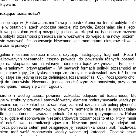
ektywami.
iczające tożsamości?
 opisuje w „Postanarchizmie” swoje spostrzeżenia na temat polityki toż
się w ostatnich latach widoczna bardziej niż zwykle. Zapoznając się z jego
kowo poczułam wielką niezgodę, jednak wątek jest na tyle dobrze rozwinięt
a polityki tożsamości przeradza się w wezwanie do wejścia na nowy poziom 
się wydawać, że obserwacja Newmana jest momentami niesprawiedliwa, j
a ziarna prawdy?
gólnie mieszane uczucia miałam, czytając następujący fragment: „Poza t
nalizowanych tożsamości często prowadzi do powstania różnych postaci 
ego na skupianiu się na własnym cierpieniu bądź wiktymizacji, tym, c
a »zranionymi przywiązaniami«. W pewnych formach polityki tożsamości m
m, sprawiający, że dyskryminacja ze strony seksistowskich czy też hete
ucji staje się jedyną rzeczą definiującą tożsamość” (s. 65). Początkowo chc
cji do stanowiska Newmana, jednak po dłuższym zastanowieniu, przynajmn
iechętnie, muszę się z nim zgodzić.
narchizm według autora powinien zakładać odejście od tożsamości, k
ne w struktury prawne i stanowić ważny element podtrzymywania władzy prz
owanie się na konkretne tożsamości, zamiast uznania ich pełnej płynnośc
dem czasów oraz warunków, w pewnym momencie staje się ograniczające
tki i jej autonomii. Uważam jednak, że społecznie (przynajmniej w Pols
ie, gdzie eksponowanie niestandardowych tożsamości to etap, który musi
ać całościowej normalizacji zjawiska. Newman postuluje, by odejść od
ości, ponieważ celem jest osiągnięcie jej nieprzenikalności i brak możliwośc
biera możliwość stosowania władzy wobec tej kategorii. Chociaż sł