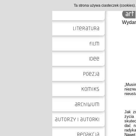
Ta strona używa ciasteczek (cookies
Wydan
„Musi
niezre
nieust
Jak zn
życia
skute
dać n
radyka
Nawet 