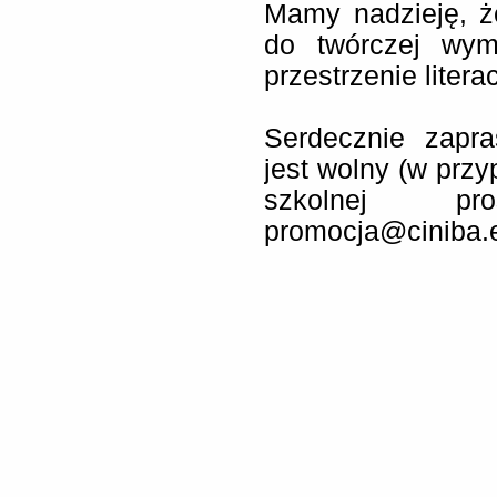
Mamy nadzieję, ż
do twórczej wym
przestrzenie litera
Serdecznie zapr
jest wolny (w prz
szkolnej p
promocja@ciniba.