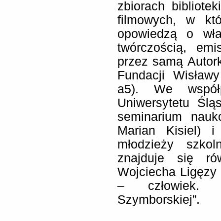
zbiorach bibliotek
filmowych, w któ
opowiedzą o wła
twórczością, emi
przez samą Autork
Fundacji Wisław
a5). We współ
Uniwersytetu Ślą
seminarium nauko
Marian Kisiel) i
młodzieży szko
znajduje się ró
Wojciecha Ligęzy 
– człowiek. 
Szymborskiej”.