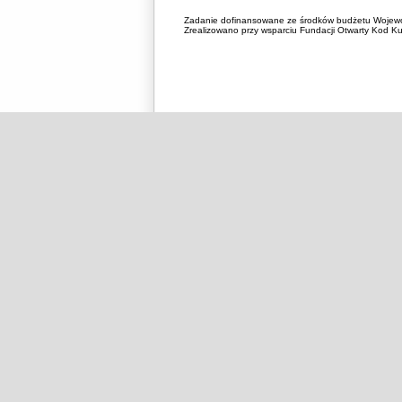
Zadanie dofinansowane ze środków budżetu Wojewó
Zrealizowano przy wsparciu Fundacji Otwarty Kod Kul