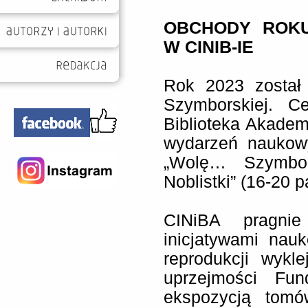
OBCHODY ROKU
W CINIB-IE
Rok 2023 został
Szymborskiej. C
Biblioteka Akademi
wydarzeń naukowy
„Wolę… Szymbor
Noblistki” (16-20 
CINiBA pragnie
inicjatywami nau
reprodukcji wykle
uprzejmości Fun
ekspozycją tomó