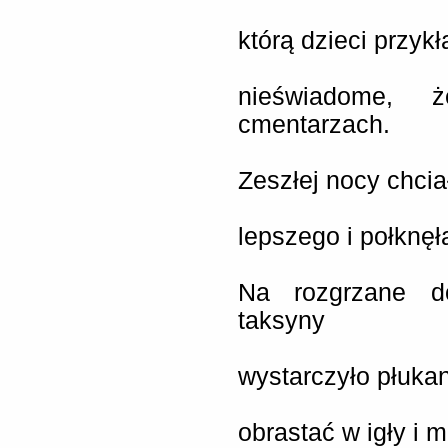
którą dzieci przyk
nieświadome,
cmentarzach.
Zeszłej nocy chcia
lepszego i połknęł
Na rozgrzane do
taksyny
wystarczyło płuka
obrastać w igły i 