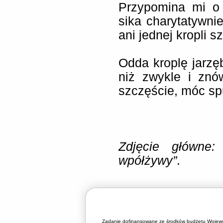
Przypomina mi o 
sika charytatywni
ani jednej kropli sz
Odda kroplę jarzęb
niż zwykle i znó
szczęście, móc spu
Zdjęcie główne: 
wpółżywy”
.
Zadanie dofinansowane ze środków budżetu Wojewó