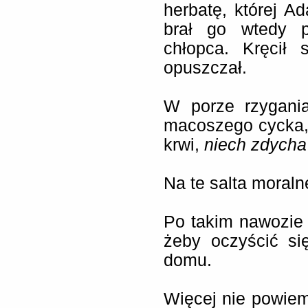
herbatę, której Ad
brał go wtedy p
chłopca. Kręcił 
opuszczał.
W porze rzygani
macoszego cycka, 
krwi,
niech zdycha
Na te salta moral
Po takim nawozie 
żeby oczyścić si
domu.
Więcej nie powie