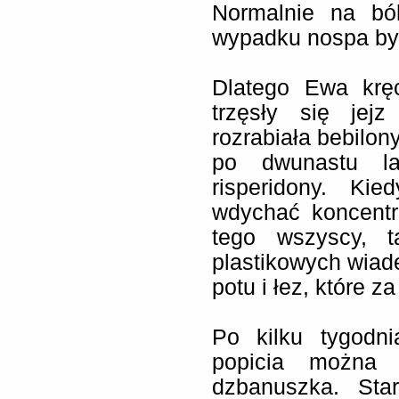
Normalnie na bó
wypadku nospa by
Dlatego Ewa kręc
trzęsły się jej
rozrabiała bebilon
po dwunastu la
risperidony. Kie
wdychać koncentra
tego wszyscy, 
plastikowych wiader
potu i łez, które z
Po kilku tygodn
popicia można 
dzbanuszka. Sta