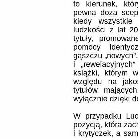
to kierunek, kt
pewna doza scept
kiedy wszystkie 
ludzkości z lat 2
tytuły, promowa
pomocy identyc
gąszczu „nowych”,
i „rewelacyjnych”
książki, którym 
względu na jako
tytułów mającyc
wyłącznie dzięki d
W przypadku Luc
pozycją, która zac
i krytyczek, a sa