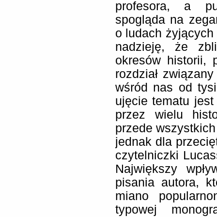
profesora, a pu
spogląda na zega
o ludach żyjących
nadzieję, że zb
okresów historii
rozdział związany
wśród nas od tys
ujęcie tematu jest
przez wielu hist
przede wszystkich 
jednak dla przecię
czytelniczki Luc
Największy wpły
pisania autora, 
miano popularno
typowej monogr