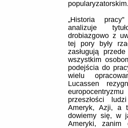
popularyzatorskim
„Historia prac
analizuje tyt
drobiazgowo z uw
tej pory były r
zasługują przede
wszystkim osobom
podejścia do prac
wielu opracowa
Lucassen rezyg
europocentryzmu 
przeszłości lud
Ameryk, Azji, a t
dowiemy się, w j
Ameryki, zanim d