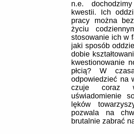
n.e. dochodzimy
kwestii. Ich oddz
pracy można bez
życiu codzienny
stosowanie ich w 
jaki sposób oddzi
dobie kształtowan
kwestionowanie n
płcią? W czasa
odpowiedzieć na 
czuje coraz w
uświadomienie so
lęków towarzysz
pozwala na chwi
brutalnie zabrać n