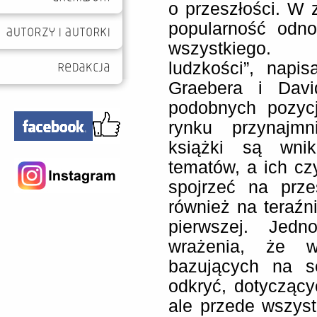
o przeszłości. W 
popularność odno
wszystkiego. 
ludzkości”, napi
Graebera i Dav
podobnych pozycj
rynku przynajmn
książki są wnik
tematów, a ich cz
spojrzeć na prz
również na teraźni
pierwszej. Jedn
wrażenia, że w
bazujących na se
odkryć, dotyczącyc
ale przede wszystk