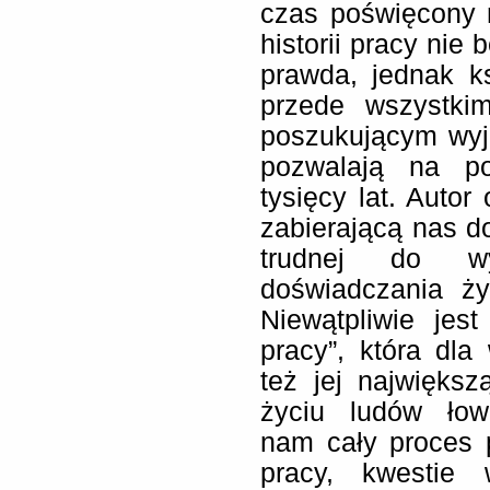
czas poświęcony 
historii pracy nie
prawda, jednak k
przede wszystkim
poszukującym wyją
pozwalają na po
tysięcy lat. Auto
zabierającą nas do
trudnej do wy
doświadczania ż
Niewątpliwie jest
pracy”, która dla
też jej najwięks
życiu ludów łowi
nam cały proces 
pracy, kwestie 