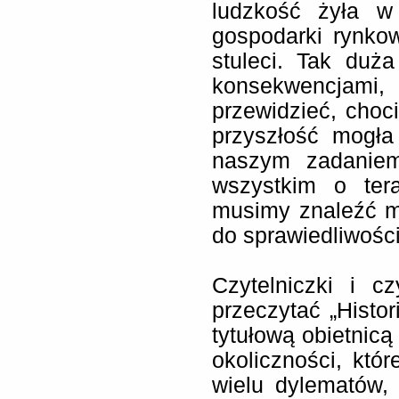
ludzkość żyła w
gospodarki rynkow
stuleci. Tak duż
konsekwencjami
przewidzieć, cho
przyszłość mogła
naszym zadaniem
wszystkim o tera
musimy znaleźć m
do sprawiedliwości
Czytelniczki i cz
przeczytać „Histo
tytułową obietnicą
okoliczności, któ
wielu dylematów, 