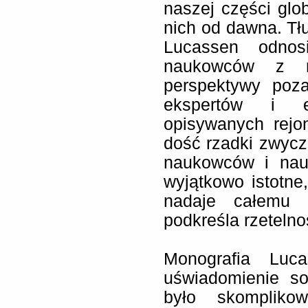
naszej części glo
nich od dawna. T
Lucassen odno
naukowców z ró
perspektywy poza
ekspertów i e
opisywanych rej
dość rzadki zwycz
naukowców i nau
wyjątkowo istotne,
nadaje całemu o
podkreśla rzeteln
Monografia Luc
uświadomienie s
było skompliko