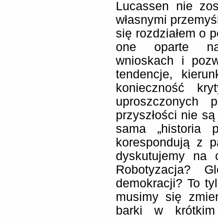
Lucassen nie zos
własnymi przemyśl
się rozdziałem o 
one oparte na 
wnioskach i poz
tendencje, kieru
konieczność kry
uproszczonych p
przyszłości nie są
sama „historia p
korespondują z p
dyskutujemy na c
Robotyzacja? Gl
demokracji? To tyl
musimy się zmier
barki w krótkim