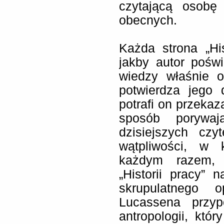
czytającą osobę
obecnych.
Każda strona „His
jakby autor pośw
wiedzy właśnie o
potwierdza jego
potrafi on przeka
sposób porywaj
dzisiejszych czy
wątpliwości, w 
każdym razem, 
„Historii pracy”
skrupulatnego o
Lucassena przy
antropologii, któ