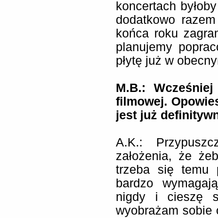
koncertach byłoby
dodatkowo razem
końca roku zagra
planujemy popra
płytę już w obecny
M.B.: Wcześniej
filmowej. Opowie
jest już definity
A.K.:
Przypuszc
założenia, że że
trzeba się temu 
bardzo wymagają
nigdy i cieszę 
wyobrażam sobie 