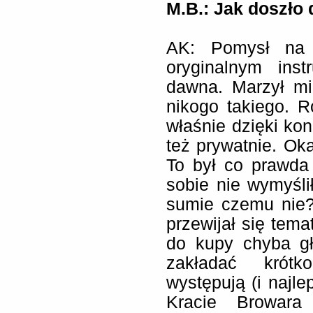
M.B.: Jak doszło
AK:
Pomysł na z
oryginalnym ins
dawna. Marzył mi
nikogo takiego. 
właśnie dzięki kon
też prywatnie. Oka
To był co prawda
sobie nie wymyśl
sumie czemu nie?
przewijał się tema
do kupy chyba gł
zakładać krótk
występują (i najle
Kracie Browara