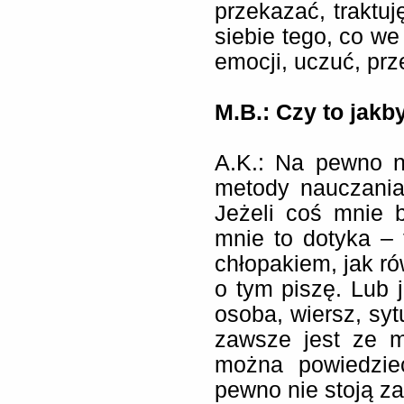
przekazać, traktuj
siebie tego, co we
emocji, uczuć, pr
M.B.: Czy to jakb
A.K.:
Na pewno ni
metody nauczania,
Jeżeli coś mnie 
mnie to dotyka –
chłopakiem, jak ró
o tym piszę. Lub j
osoba, wiersz, sytu
zawsze jest ze m
można powiedzie
pewno nie stoją za