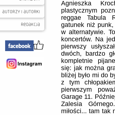
Agnieszka Kroc
plastycznym pozn
reggae Tabula R
gatunek niż punk
w alternatywie. T
koncertów. Na je
pierwszy usłysz
dwóch, bardzo gł
kompletnie pijan
się: jak można g
bliżej było mi do b
z tym chłopakie
pierwszym powa
Garage 11. Późnie
Zalesia Górnego
miłości... tam ta