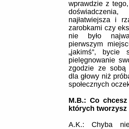
wprawdzie z tego,
doświadczenia
najłatwiejsza i 
zarobkami czy eks
nie było najwa
pierwszym miejsc
„jakimś”, bycie
pielęgnowanie sw
zgodzie ze sobą
dla głowy niż pró
społecznych oczek
M.B.: Co chcesz
których tworzysz 
A.K.:
Chyba ni