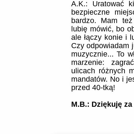
A.K.:
Uratować k
bezpieczne miejs
bardzo. Mam też 
lubię mówić, bo ob
ale łączy konie i 
Czy odpowiadam ju
muzycznie... To w
marzenie: zagra
ulicach różnych m
mandatów. No i j
przed 40-tką!
M.B.: Dziękuję z