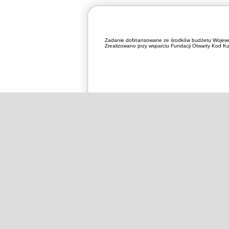
Zadanie dofinansowane ze środków budżetu Wojewó
Zrealizowano przy wsparciu Fundacji Otwarty Kod Kul