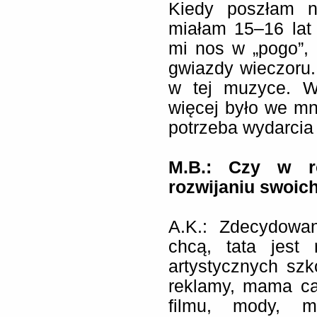
Kiedy poszłam n
miałam 15–16 lat 
mi nos w „pogo”,
gwiazdy wieczoru
w tej muzyce. W
więcej było we mn
potrzeba wydarcia 
M.B.: Czy w r
rozwijaniu swoich
A.K.:
Zdecydowan
chcą, tata jest
artystycznych szk
reklamy, mama ca
filmu, mody, ma