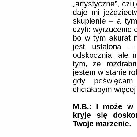
„artystyczne”, cz
daje mi jeździect
skupienie – a tym
czyli: wyrzucenie 
bo w tym akurat n
jest ustalona –
odskocznia, ale 
tym, że rozdrabn
jestem w stanie ro
gdy poświęcam
chciałabym więcej i
M.B.: I może w 
kryje się dosko
Twoje marzenie.