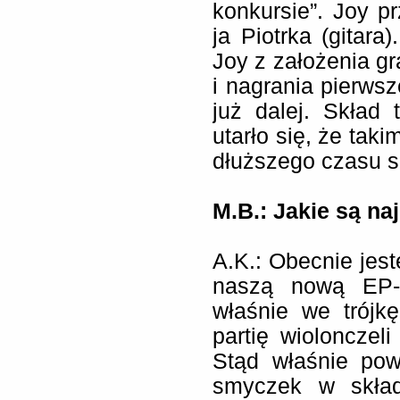
konkursie”. Joy p
ja Piotrka (gitara
Joy z założenia gr
i nagrania pierwsz
już dalej. Skład
utarło się, że ta
dłuższego czasu s
M.B.: Jakie są na
A.K.:
Obecnie jest
naszą nową EP-k
właśnie we trójk
partię wiolonczel
Stąd właśnie pow
smyczek w skład