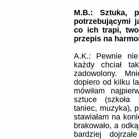
M.B.: Sztuka, p
potrzebującymi 
co ich trapi, tw
przepis na harmon
A.K.:
Pewnie nie
każdy chciał ta
zadowolony. Mn
dopiero od kilku l
mówiłam najpier
sztuce (szkoła 
taniec, muzyka), 
stawiałam na konie
brakowało, a odkąd
bardziej dojrzał