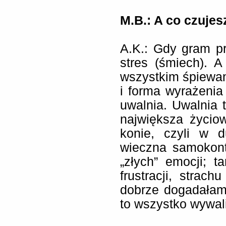
M.B.: A co czujes
A.K.:
Gdy gram pr
stres (śmiech). A
wszystkim śpiewani
i forma wyrażenia
uwalnia. Uwalnia 
największa życiow
konie, czyli w d
wieczna samokont
„złych” emocji; 
frustracji, strac
dobrze dogadałam
to wszystko wywali