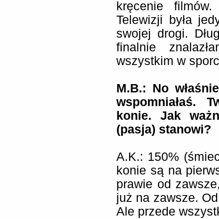
kręcenie filmów
Telewizji była je
swojej drogi. Dłu
finalnie znalaz
wszystkim w sporc
M.B.: No właśnie
wspomniałaś. T
konie. Jak waż
(pasja) stanowi?
A.K.:
150% (śmiec
konie są na pier
prawie od zawsze,
już na zawsze. Od 
Ale przede wszyst