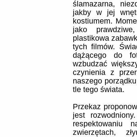
ślamazarna, niez
jakby w jej wnęt
kostiumem. Momenta
jako prawdziwe
plastikowa zabawka
tych filmów. Świ
dążącego do fot
wzbudzać większ
czynienia z prze
naszego porządku.
tle tego świata.
Przekaz propono
jest rozwodniony
respektowaniu n
zwierzętach, zł