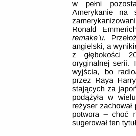
w pełni pozosta
Amerykanie na s
zamerykanizowani
Ronald Emmeric
remake’u.
Przełoż
angielski, a wyniki
z głębokości 2
oryginalnej serii
wyjścia, bo radi
przez Raya Harry
stających za japoń
podążyła w wielu
reżyser zachował p
potwora – choć n
sugerował ten tytuł