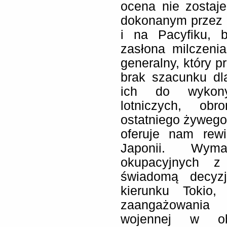
ocena nie zostaje
dokonanym przez 
i na Pacyfiku, 
zasłona milczeni
generalny, który p
brak szacunku dl
ich do wykony
lotniczych, ob
ostatniego żywego 
oferuje nam rewi
Japonii. Wyma
okupacyjnych z 
świadomą decyz
kierunku Tokio,
zaangażowania
wojennej w ob