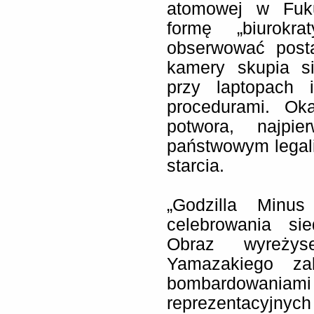
atomowej w Fuku
formę „biurokra
obserwować posta
kamery skupia s
przy laptopach 
procedurami. Ok
potwora, najpi
państwowym legal
starcia.
„Godzilla Minu
celebrowania sie
Obraz wyreżys
Yamazakiego za
bombardowani
reprezentacyjnych 