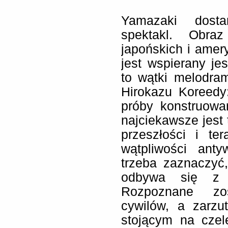
Yamazaki dosta
spektakl. Obra
japońskich i ame
jest wspierany je
to wątki melodra
Hirokazu Koreedy
próby konstruowa
najciekawsze jest 
przeszłości i te
wątpliwości anty
trzeba zaznaczyć
odbywa się z n
Rozpoznane zos
cywilów, a zarzu
stojącym na czel