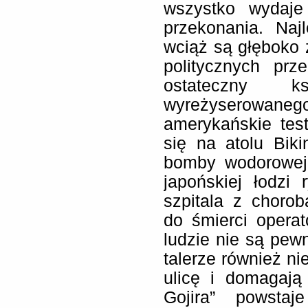
wszystko wydaje
przekonania. Naj
wciąż są głęboko 
politycznych prz
ostateczny k
wyreżyserowaneg
amerykańskie tes
się na atolu Bik
bomby wodorowej 
japońskiej łodzi 
szpitala z choro
do śmierci operat
ludzie nie są pewn
talerze również n
ulicę i domagają
Gojira” powstaj