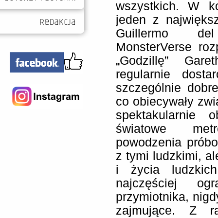
wszystkich. W k
jeden z najwięk
Guillermo de
MonsterVerse ro
„Godzillę” Gar
regularnie dosta
szczególnie dobr
co obiecywały zwi
spektakularnie 
światowe metr
powodzenia próbo
z tymi ludzkimi, al
i życia ludzkich
najczęściej og
przymiotnika, nigd
zajmujące. Z ra