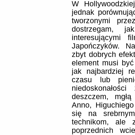
W Hollywoodzkie
jednak porównują
tworzonymi prze
dostrzegam, jak
interesującymi 
Japończyków. Na
zbyt dobrych efek
element musi być
jak najbardziej r
czasu lub pieni
niedoskonałości
deszczem, mgłą 
Anno, Higuchiego
się na srebrny
technikom, ale 
poprzednich wci