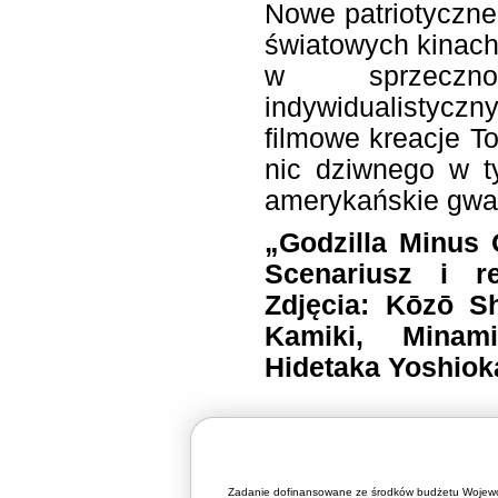
Nowe patriotyczne
światowych kinach.
w sprzeczn
indywidualistyc
filmowe kreacje T
nic dziwnego w t
amerykańskie gwa
„Godzilla Minus 
Scenariusz i re
Zdjęcia: Kōzō S
Kamiki, Mina
Hidetaka Yoshioka
Zadanie dofinansowane ze środków budżetu Wojewó