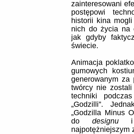
zainteresowani efe
postępowi techn
historii kina mog
nich do życia na 
jak gdyby fakty
świecie.
Animacja poklatko
gumowych kostium
generowanym za 
twórcy nie zostali
techniki podcza
„Godzilli”. Jedn
„Godzilla Minus O
do
designu
i 
najpotężniejszym z