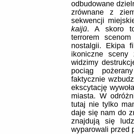
odbudowane dziel
zrównane z ziem
sekwencji miejskie
kaijū
. A skoro t
terrorem scenom
nostalgii. Ekipa 
ikoniczne sceny 
widzimy destrukc
pociąg pożeran
faktycznie wzbudza
ekscytację wywoł
miasta. W odróżn
tutaj nie tylko m
daje się nam do z
znajdują się lud
wyparowali przed 