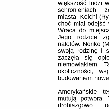
większość ludzi 
schronieniach 
miasta. Kōichi (R
choć miał odejść 
Wraca do miejsca
Jego rodzice zg
nalotów. Noriko (
swoją rodzinę i 
zaczęła się opi
niemowlakiem. T
okoliczności, w
budowaniem noweg
Amerykańskie te
mutują potwora. 
drobiazgowo o