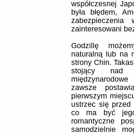
współczesnej Japon
była błędem, Am
zabezpieczenia 
zainteresowani b
Godzillę możem
naturalną lub na 
strony Chin. Takas
stojący nad 
międzynarodowe 
zawsze postawi
pierwszym miejscu
ustrzec się przed
co ma być jego
romantyczne posp
samodzielnie mo