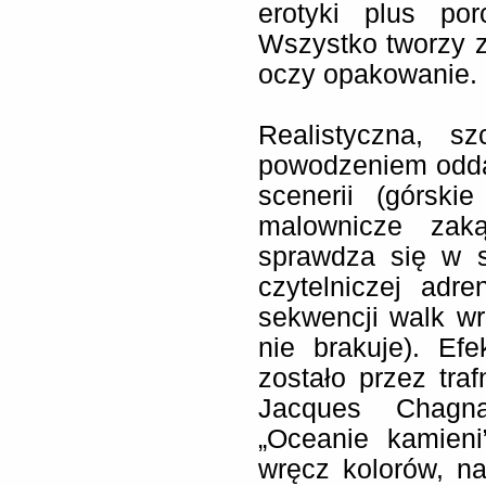
erotyki plus po
Wszystko tworzy z
oczy opakowanie.
Realistyczna, s
powodzeniem oddaj
scenerii (górski
malownicze zaką
sprawdza się w 
czytelniczej adre
sekwencji walk wr
nie brakuje). Ef
zostało przez tra
Jacques Chagna
„Oceanie kamieni
wręcz kolorów, n