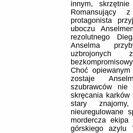
innym, skrzętnie
Romansujący z
protagonista prz
uboczu Anselmem
rezolutnego Di
Anselma przyb
uzbrojonych
bezkompromisowy 
Choć opiewanym 
zostaje Anselm
szubrawców nie 
skręcania karków n
stary znajom
nieuregulowane s
mordercza ekipa 
górskiego azylu