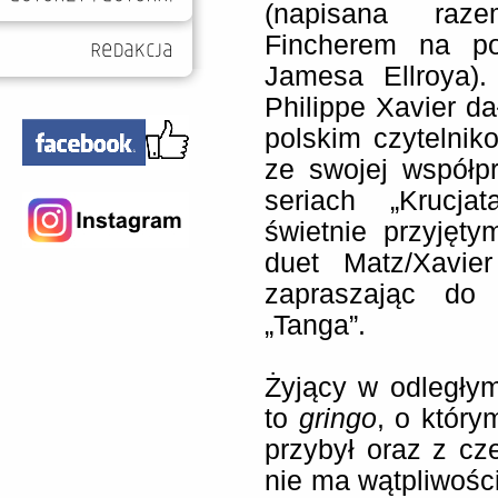
(napisana ra
Fincherem na po
Jamesa Ellroya).
Philippe Xavier da
polskim czytelnik
ze swojej współ
seriach „Krucja
świetnie przyjęt
duet Matz/Xavie
zapraszając do 
„Tanga”.
Żyjący w odległy
to
gringo
, o któr
przybył oraz z cze
nie ma wątpliwośc