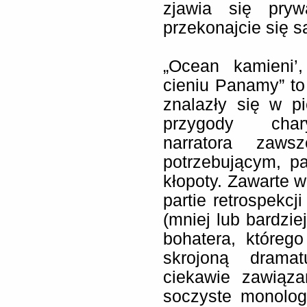
zjawia się pryw
przekonajcie się 
„Ocean kamieni’
cieniu Panamy” to 
znalazły się w p
przygody chary
narratora zaw
potrzebującym, p
kłopoty. Zawarte w
partie retrospekcj
(mniej lub bardzie
bohatera, którego
skrojoną dramat
ciekawie zawiąza
soczyste monologi