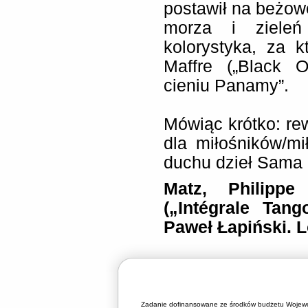
postawił na beżowe 
morza i zieleń 
kolorystyka, za 
Maffre („Black O
cieniu Panamy”.
Mówiąc krótko: re
dla miłośników/m
duchu dzieł Sama 
Matz, Philipp
(„Intégrale Ta
Paweł Łapiński. L
Zadanie dofinansowane ze środków budżetu Wojewó