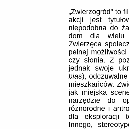
„Zwierzogród” to 
akcji jest tytuł
niepodobna do żad
dom dla wielu 
Zwierzęca społec
pełnej możliwości 
czy słonia. Z p
jednak swoje uk
bias
), odczuwalne
mieszkańców. Zwie
jak miejska scen
narzędzie do op
różnorodne i antr
dla eksploracji
Innego, stereoty