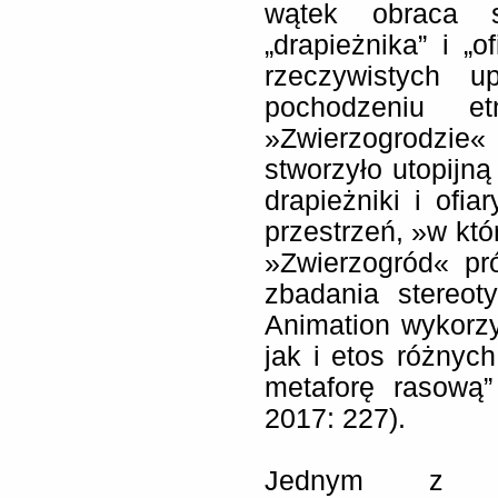
wątek obraca s
„drapieżnika” i „o
rzeczywistych u
pochodzeniu e
»Zwierzogrodzie«
stworzyło utopijną
drapieżniki i ofia
przestrzeń, »w kt
»Zwierzogród« pr
zbadania stereo
Animation wykorzy
jak i etos różnyc
metaforę rasową”
2017: 227).
Jednym z naj