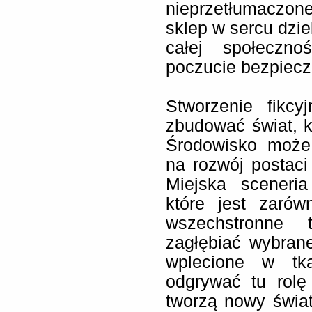
nieprzetłumaczone
sklep w sercu dzie
całej społeczno
poczucie bezpiecz
Stworzenie fikcy
zbudować świat, k
Środowisko może 
na rozwój postaci 
Miejska sceneri
które jest zarów
wszechstronne 
zagłębiać wybrane 
wplecione w tk
odgrywać tu rolę
tworzą nowy świat