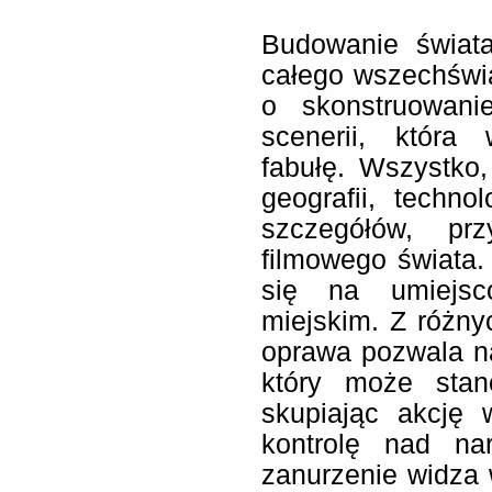
Budowanie świata
całego wszechświ
o skonstruowani
scenerii, która
fabułę. Wszystko, 
geografii, techno
szczegółów, pr
filmowego świata.
się na umiejsco
miejskim. Z różn
oprawa pozwala na
który może stano
skupiając akcję 
kontrolę nad na
zanurzenie widza 