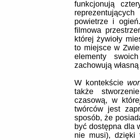
funkcjonują czt
reprezentujących
powietrze i ogie
filmowa przestrz
której żywioły mie
to miejsce w Zwie
elementy swoich
zachowują własną
W kontekście
wor
także stworzeni
czasową, w które
twórców jest zap
sposób, że posiada
być dostępna dla w
nie musi), dzięk