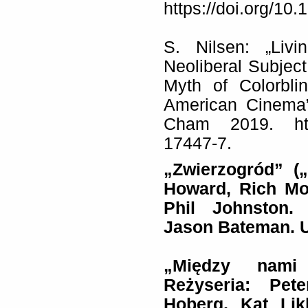
https://doi.org/10
S. Nilsen: „Livi
Neoliberal Subject
Myth of Colorbli
American Cinema”
Cham 2019. https
17447-7.
„
Zwierzogród” („
Howard, Rich Mo
Phil Johnston.
Jason Bateman. U
„Między nami ż
Reżyseria: Pet
Hoberg, Kat Lik