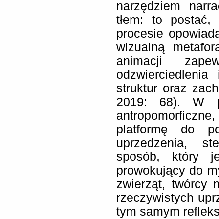
narzędziem narra
tłem: to postać,
procesie opowiada
wizualną metafor
animacji zape
odzwierciedlenia
struktur oraz zac
2019: 68). W p
antropomorficzn
platformę do po
uprzedzenia, st
sposób, który j
prowokujący do my
zwierząt, twórcy
rzeczywistych uprz
tym samym refleks