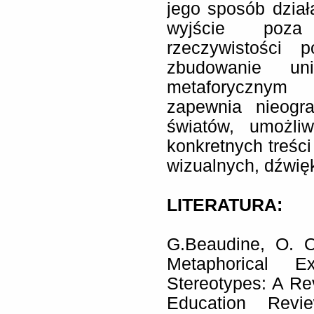
jego sposób dział
wyjście poza 
rzeczywistości 
zbudowanie un
metaforycznym
zapewnia nieogra
światów, umożli
konkretnych treśc
wizualnych, dźwię
LITERATURA:
G.Beaudine, O. O
Metaphorical E
Stereotypes: A Re
Education Rev