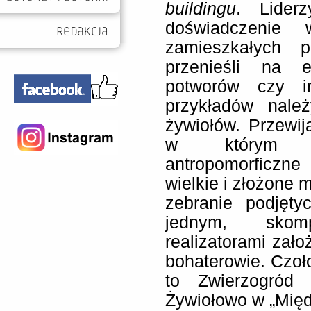
buildingu
. Lider
doświadczenie 
zamieszkałych p
przenieśli na 
potworów czy i
przykładów nale
żywiołów. Przewij
w którym fu
antropomorficzne
wielkie i złożone 
zebranie podjęt
jednym, skom
realizatorami zało
bohaterowie. Czoło
to Zwierzogród 
Żywiołowo w „Międ