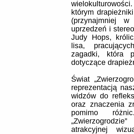
wielokulturowoś
którym drapieżniki
(przynajmniej w 
uprzedzeń i stere
Judy Hops, królicz
lisa, pracując
zagadki, która p
dotyczące drapieżn
Świat „Zwierzogr
reprezentacją nas
widzów do refleks
oraz znaczenia zr
pomimo różni
„Zwierzogrodzi
atrakcyjnej wiz