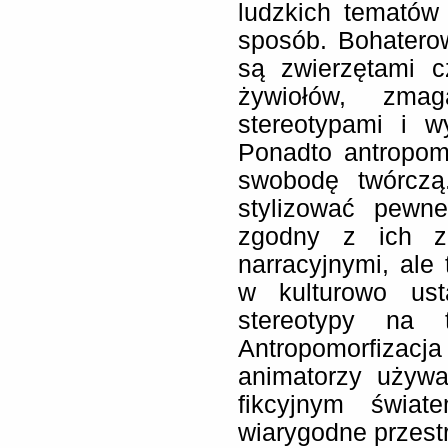
ludzkich tematów
sposób. Bohatero
są zwierzętami c
żywiołów, zmag
stereotypami i w
Ponadto antropom
swobodę twórczą
stylizować pewn
zgodny z ich za
narracyjnymi, al
w kulturowo usta
stereotypy na t
Antropomorfizac
animatorzy używa
fikcyjnym świat
wiarygodne przestr