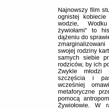
Najnowszy film stu
ognistej kobieci
wodzie, Wodku
żywiołami” to his
dążeniu do sprawie
zmarginalizowani
swojej rodziny kar
samych siebie pr
rodziców, by ich p
Zwykle młodzi 
szczęścia i pa
wcześniej omawi
metaforyczne pr
pomocą antropomo
Żywiołowie. W r