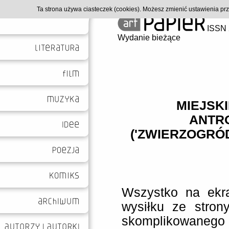
Ta strona używa ciasteczek (cookies). Możesz zmienić ustawienia p
ISSN 
Wydanie bieżące
MIEJSK
ANTR
('ZWIERZOGRÓD
Wszystko na ekra
wysiłku ze stron
skomplikowaneg