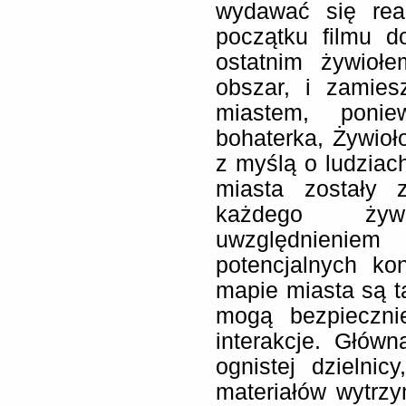
wydawać się real
początku filmu d
ostatnim żywioł
obszar, i zamies
miastem, poni
bohaterka, Żywioł
z myślą o ludziac
miasta zostały z
każdego żyw
uwzględnieniem
potencjalnych ko
mapie miasta są t
mogą bezpieczni
interakcje. Głów
ognistej dzielni
materiałów wytrz