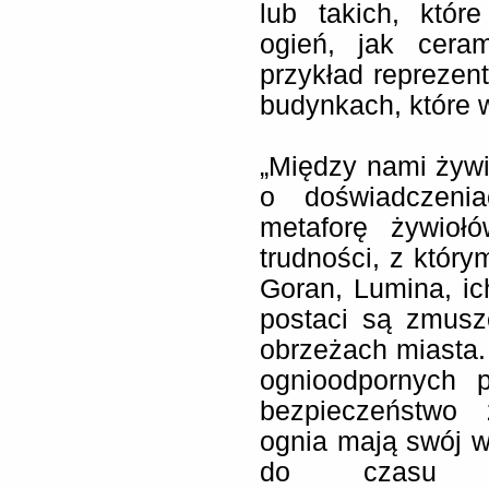
lub takich, któ
ogień, jak cera
przykład reprezen
budynkach, które 
„Między nami żywio
o doświadczenia
metaforę żywiołó
trudności, z który
Goran, Lumina, ich
postaci są zmusz
obrzeżach miasta.
ognioodpornych p
bezpieczeństwo 
ognia mają swój w
do czasu 