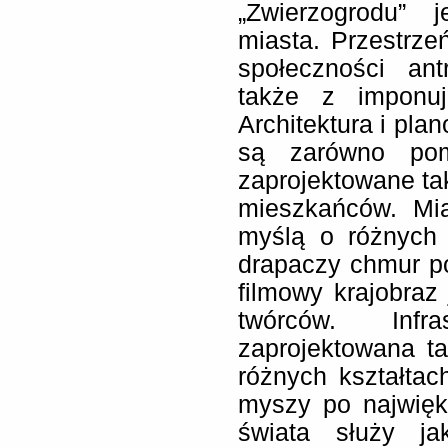
„Zwierzogrodu” 
miasta. Przestrzeń
społeczności ant
także z imponuj
Architektura i pla
są zarówno pomy
zaprojektowane ta
mieszkańców. Mia
myślą o różnych 
drapaczy chmur po
filmowy krajobraz
twórców. Infra
zaprojektowana t
różnych kształtac
myszy po najwięk
świata służy ja