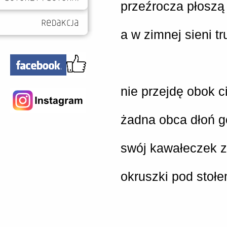
przeźrocza płoszą 
a w zimnej sieni tr
nie przejdę obok c
żadna obca dłoń g
swój kawałeczek z
okruszki pod stołe