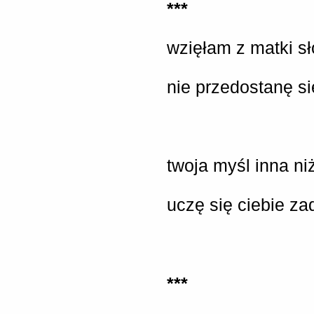
***
wzięłam z matki s
nie przedostanę s
twoja myśl inna n
uczę się ciebie za
***