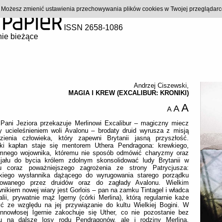
). Możesz zmienić ustawienia przechowywania plików cookies w Twojej przeglądar
ISSN 2658-1086
ie bieżące
Andrzej Ciszewski
,
MAGIA I KREW (EXCALIBUR: KRONIKI)
A
A
A
 Pani Jeziora przekazuje Merlinowi Excalibur – magiczny miecz
y ucieleśnieniem woli Avalonu – brodaty druid wyrusza z misją
ezienia człowieka, który zapewni Brytanii jasną przyszłość.
cki kapłan staje się mentorem Uthera Pendragona: krewkiego,
omnego wojownika, któremu nie sposób odmówić charyzmy oraz
cjału do bycia królem zdolnym skonsolidować ludy Brytanii w
zu coraz poważniejszego zagrożenia ze strony Patrycjusza:
kiego wysłannika dążącego do wyrugowania starego porządku
wowanego przez druidów oraz do zagłady Avalonu. Wielkim
nikiem nowej wiary jest Gorlois – pan na zamku Tintagel i władca
lii, prywatnie mąż Igerny (córki Merlina), którą regularnie każe
yć ze względu na jej przywiązanie do kultu Wielkiej Bogini. W
ennowłosej Igernie zakochuje się Uther, co nie pozostanie bez
u na dalsze losy rodu Pendragonów, ale i rodziny Merlina,