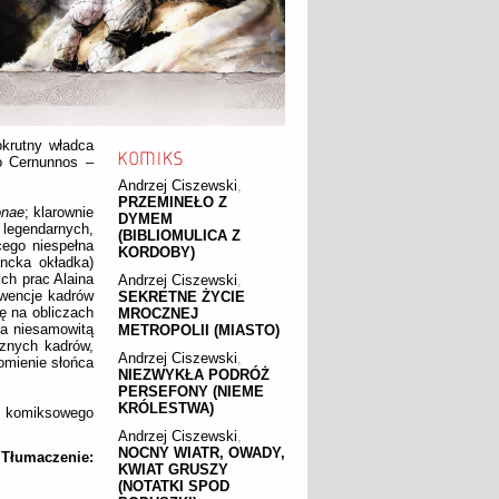
okrutny władca
go Cernunnos –
Andrzej Ciszewski
,
PRZEMINEŁO Z
onae
; klarownie
DYMEM
egendarnych,
(BIBLIOMULICA Z
cego niespełna
KORDOBY)
ancka okładka)
ch prac Alaina
Andrzej Ciszewski
,
kwencje kadrów
SEKRETNE ŻYCIE
ę na obliczach
MROCZNEJ
ca niesamowitą
METROPOLII (MIASTO)
cznych kadrów,
Andrzej Ciszewski
,
romienie słońca
NIEZWYKŁA PODRÓŻ
PERSEFONY (NIEME
KRÓLESTWA)
go komiksowego
Andrzej Ciszewski
,
NOCNY WIATR, OWADY,
. Tłumaczenie:
KWIAT GRUSZY
(NOTATKI SPOD