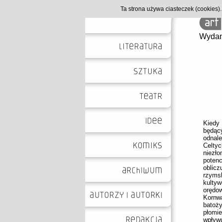
Ta strona używa ciasteczek (cookies
Wydan
Kiedy
będąc
odnal
Celty
niezł
poten
oblic
rzyms
kulty
orędow
Kornwa
batoż
płomi
wpływ