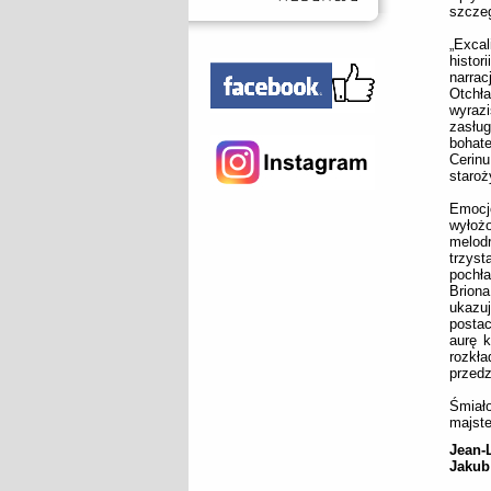
szczeg
„Excal
histor
narra
Otchła
wyraz
zasłu
bohate
Cerinu
staroż
Emocjo
wyłoż
melodr
trzyst
pochła
Briona
ukazuj
postac
aurę k
rozkła
przedz
Śmiało
majste
Jean-
Jakub 