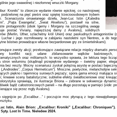
ólnie jego swawolnej i niezłomnej wnuczki Morgany.
ibur: Kroniki” to zbiorcze wydanie równie epickiej, co nastrojowej
ii podzielonej na pięć pieśni oraz spiętej trzecioosobowym trybem
cji. Scenarzysta omawianego dzieła, Jean-Luc Istin („Katedra
ni”, „Piąta Ewangelia”, „Świat Akwilonu”), postawił na silne,
iste protagonistki (obok Igerny i Morgany na szczególną uwagę
guje postać Viviany, najwyższej damy z Avalonu), solidnych
rów (Merlin, Uther, szlachetny król Urien) oraz paskudnych antagonistów (
 Luchar i jego rozmiłowany w zabijaniu nastoletni syn Nentres, a do te
ytne bóstwo prowadzące własne bezpardonowe gry ze śmiertelnikami).
nujące zwroty akcji; przekonująco zawiązane relacje między
dramatis pers
ony konflikt racji; udane zbilansowanie wątków baśniowych, l
amatycznych oraz militarnych: to wszystko sprawia, że lektura tego liczą
a stron woluminu (skądinąd przepięknie wydanego – świetny papier, eleg
nia bez reszty. Mocny scenariusz zyskał potężną asystę w postaci bajeczny
 („Androides”, „Corpus Hermeticum”). Mroczne, poetyckie, melancholijne se
ących piękno i tajemnicę surowych pejzaży; spora gama emocji malująca si
i; krwawe sceny batalistyczne; subtelne efekty światłocieniowe oraz kreują
olorystyka sprawiają, że ilustracje Briona – zebrane w sekwencje dynami
dówek bądź całostronicowych paneli – na długo pozostają w pamięci (
vide
: p
ierające się przez mgły Avalonu).
 sięgnijcie po „Excalibur…” i poczujcie moc płynącą z tego niewątpliwe
rsztyku.
Luc Istin, Alain Brion: „Excalibur: Kroniki” („Excalibur: Chroniques”)
Syty. Lost In Time. Nieledew 2024.