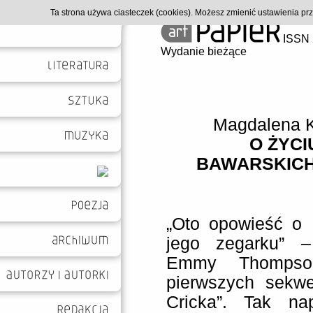
Ta strona używa ciasteczek (cookies). Możesz zmienić ustawienia p
ISSN 
Wydanie bieżące
Magdalena 
O ŻYCI
BAWARSKICH
„Oto opowieść o H
jego zegarku” –
Emmy Thompso
pierwszych sekwe
Cricka”. Tak na