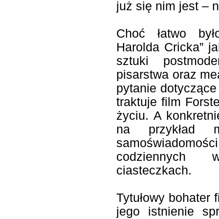
już się nim jest –
Choć łatwo było
Harolda Cricka” j
sztuki postmode
pisarstwa oraz m
pytanie dotyczące
traktuje film Fors
życiu. A konkretnie
na przykład mił
samoświadomośc
codziennych 
ciasteczkach.
Tytułowy bohater 
jego istnienie s