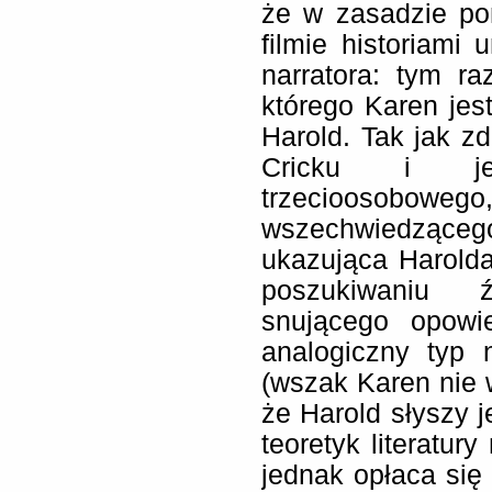
że w zasadzie p
filmie historiami
narratora: tym r
którego Karen jest
Harold. Tak jak z
Cricku i je
trzeciooso
wszechwiedząc
ukazująca Harolda
poszukiwaniu ź
snującego opowi
analogiczny typ 
(wszak Karen nie w
że Harold słyszy j
teoretyk literatur
jednak opłaca się 