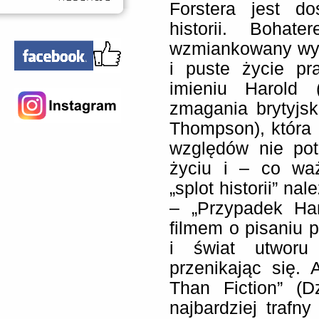
Forstera jest d
historii. Bohat
wzmiankowany wyż
i puste życie p
imieniu Harold (
zmagania brytyjsk
Thompson), która H
względów nie pot
życiu i – co waż
„splot historii” n
– „Przypadek Har
filmem o pisaniu p
i świat utworu 
przenikając się. A
Than Fiction” (Dz
najbardziej trafn