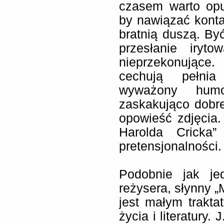
czasem warto opu
by nawiązać konta
bratnią duszą. By
przesłanie iryto
nieprzekonujące.
cechują pełnia
wyważony humo
zaskakująco dobr
opowieść zdjęcia.
Harolda Cricka
pretensjonalności.
Podobnie jak je
reżysera, słynny „
jest małym trakta
życia i literatury.