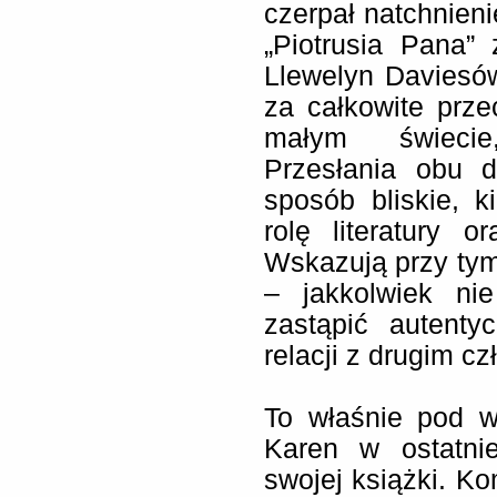
czerpał natchnien
„Piotrusia Pana”
Llewelyn Daviesó
za całkowite prz
małym świecie
Przesłania obu d
sposób bliskie, 
rolę literatury 
Wskazują przy tym 
– jakkolwiek ni
zastąpić autenty
relacji z drugim c
To właśnie pod 
Karen w ostatnie
swojej książki. K