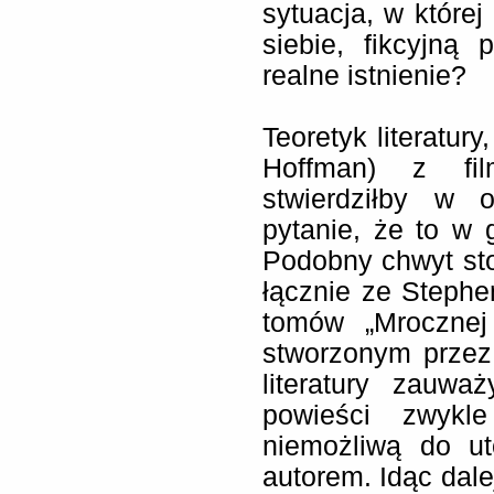
sytuacja, w której
siebie, fikcyjną
realne istnienie?
Teoretyk literatury
Hoffman) z fil
stwierdziłby w 
pytanie, że to w 
Podobny chwyt sto
łącznie ze Steph
tomów „Mrocznej
stworzonym przez
literatury zauwa
powieści zwykl
niemożliwą do u
autorem. Idąc dale