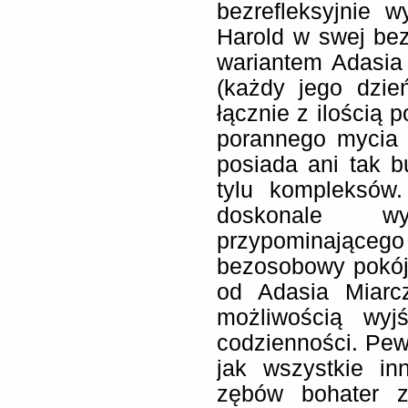
bezrefleksyjnie 
Harold w swej be
wariantem Adasia
(każdy jego dzie
łącznie z ilością 
porannego mycia 
posiada ani tak 
tylu kompleksów.
doskonale wy
przypominają
bezosobowy pokój
od Adasia Miarcz
możliwością wyj
codzienności. Pewn
jak wszystkie i
zębów bohater z