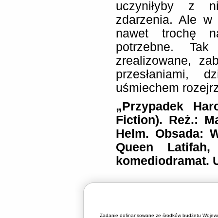
uczyniłyby z n
zdarzenia. Ale 
nawet trochę n
potrzebne. Tak
zrealizowane, za
przesłaniami, d
uśmiechem rozejrz
„Przypadek Haro
Fiction). Reż.: 
Helm. Obsada: W
Queen Latifah,
komediodramat. U
Zadanie dofinansowane ze środków budżetu Wojewó