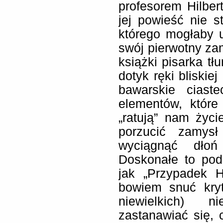
profesorem Hilber
jej powieść nie s
którego mogłaby u
swój pierwotny za
książki pisarka tł
dotyk ręki bliskiej
bawarskie ciast
elementów, które
„ratują” nam życ
porzucić zamys
wyciągnąć dłoń
Doskonałe to pod
jak „Przypadek H
bowiem snuć kryt
niewielkich) n
zastanawiać się, 