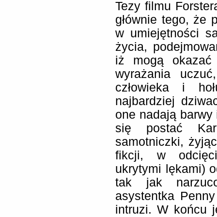
Tezy filmu Forster
głównie tego, że 
w umiejętności s
życia, podejmowa
iż mogą okazać 
wyrażania uczuć
człowieka i hoł
najbardziej dziw
one nadają barwy i
się postać Kar
samotniczki, żyjąc
fikcji, w odci
ukrytymi lękami) o
tak jak narzuc
asystentka Penny
intruzi. W końcu 