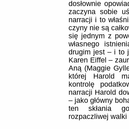
dosłownie opowia
zaczyna sobie uś
narracji i to właś
czyny nie są całko
się jednym z pow
własnego istnien
drugim jest – i to
Karen Eiffel – za
Aną (Maggie Gyllen
której Harold m
kontrolę podatk
narracji Harold do
– jako główny boha
ten skłania g
rozpaczliwej walki