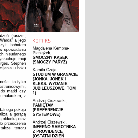
dzeń (rasizm,
 Warda” a jego
zyt: bohatera
Magdalena Kempna-
 w opowiadaniu
Pieniążek
,
ich nieudanego
SMOCZNY KĄSEK
słuchuje racji
(SMOCZY PARYŻ)
orges, Stephen
mijania u boku
Kamila Czaja
,
STUDIUM W GRANACIE
(JONKA, JONEK I
lności: to tylko
KLEKS. WYDANIE
łostronicowymi,
JUBILEUSZOWE. TOM
 do matki czy
1)
e malarskim, z
Andrzej Ciszewski
,
PAMIĘTAM
italnego pokoju
(PREFERENCJE
alizą a gorącą
SYSTEMOWE)
ą okładką oraz
Andrzej Ciszewski
,
do przeoczenia
INFERNO SAMOTNIKA
także terroru
Z PROVIDENCE
(OSTATNI DZIEŃ