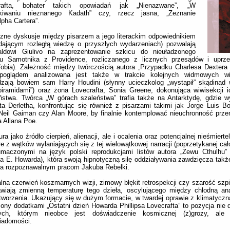
rafta, bohater takich opowiadań jak „Nienazwane”, „W
kiwaniu nieznanego Kadath” czy, rzecz jasna, „Zeznanie
pha Cartera”.
zne dyskusje między pisarzem a jego literackim odpowiednikiem
adającym rozległą wiedzę o przyszłych wydarzeniach) pozwalają
ldowi Giulivo na zaprezentowanie szkicu do nieuładzonego
etu Samotnika z Providence, rozliczanego z licznych przesądów i uprze
obia). Zależność między twórczością autora „Przypadku Charlesa Dextera
opoglądem analizowana jest także w trakcie kolejnych widmowych wi
dzają bowiem sam Harry Houdini (słynny ucieczkolog „wystąpił” skądinąd
iramidami”) oraz żona Lovecrafta, Sonia Greene, dokonująca wiwisekcji 
stwa. Twórca „W górach szaleństwa” trafia także na Antarktydę, gdzie wy
a Derletha, konfrontując się również z pisarzami takimi jak Jorge Luis B
Neil Gaiman czy Alan Moore, by finalnie kontemplować nieuchronność prze
 Allana Poe.
tura jako źródło cierpień, alienacji, ale i ocalenia oraz potencjalnej nieśmierte
re z wątków wyłaniających się z tej wielowątkowej narracji (poprzetykanej ca
łumaczonymi na język polski reprodukcjami listów autora „Zewu Cthulhu”
a E. Howarda), która swoją hipnotyczną siłę oddziaływania zawdzięcza takż
ca rozpoznawalnym pracom Jakuba Rebelki.
alna czerwień koszmarnych wizji, zimowy błękit retrospekcji czy szarość szp
awiają zmienną temperaturę tego dzieła, oscylującego między chłodną an
tworzenia. Ukazujący się w dużym formacie, w twardej oprawie z klimatyczn
ony dodatkami „Ostatni dzień Howarda Phillipsa Lovecrafta” to pozycja nie 
ych, którym nieobce jest doświadczenie kosmicznej (z)grozy, ale 
iadomości.