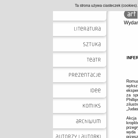
Ta strona używa ciasteczek (cookies
Wydan
INFE
Romua
wyksz
eksper
za sp
Phill
zilus
„Judas
Akcja
kropló
przegr
wyda 
prze