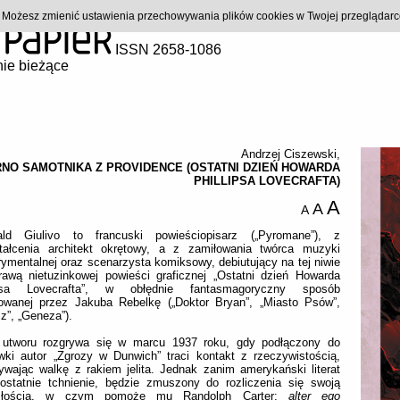
). Możesz zmienić ustawienia przechowywania plików cookies w Twojej przeglądar
ISSN 2658-1086
ie bieżące
Andrzej Ciszewski
,
RNO SAMOTNIKA Z PROVIDENCE (OSTATNI DZIEŃ HOWARDA
PHILLIPSA LOVECRAFTA)
A
A
A
ld Giulivo to francuski powieściopisarz („Pyromane”), z
tałcenia architekt okrętowy, a z zamiłowania twórca muzyki
ymentalnej oraz scenarzysta komiksowy, debiutujący na tej niwie
rawą nietuzinkowej powieści graficznej „Ostatni dzień Howarda
ipsa Lovecrafta”, w obłędnie fantasmagoryczny sposób
trowanej przez Jakuba Rebelkę („Doktor Bryan”, „Miasto Psów”,
z”, „Geneza”).
 utworu rozgrywa się w marcu 1937 roku, gdy podłączony do
wki autor „Zgrozy w Dunwich” traci kontakt z rzeczywistością,
ywając walkę z rakiem jelita. Jednak zanim amerykański literat
ostatnie tchnienie, będzie zmuszony do rozliczenia się swoją
szłością, w czym pomoże mu Randolph Carter:
alter ego