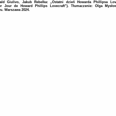
ld Giulivo, Jakub Rebelka: „Ostatni dzień Howarda Phillipsa Love
er Jour de Howard Phillips Lovecraft”). Tłumaczenie: Olga Mysłow
u. Warszawa 2024.