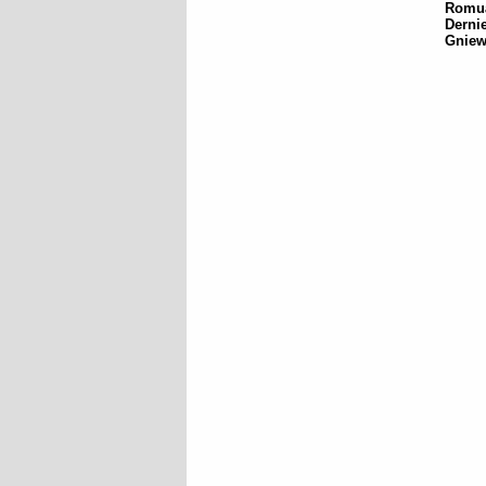
Romua
Derni
Gniew