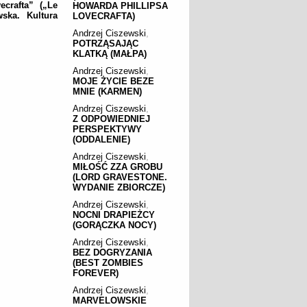
crafta” („Le
HOWARDA PHILLIPSA
ska. Kultura
LOVECRAFTA)
Andrzej Ciszewski
,
POTRZĄSAJĄC
KLATKĄ (MAŁPA)
Andrzej Ciszewski
,
MOJE ŻYCIE BEZE
MNIE (KARMEN)
Andrzej Ciszewski
,
Z ODPOWIEDNIEJ
PERSPEKTYWY
(ODDALENIE)
Andrzej Ciszewski
,
MIŁOŚĆ ZZA GROBU
(LORD GRAVESTONE.
WYDANIE ZBIORCZE)
Andrzej Ciszewski
,
NOCNI DRAPIEŻCY
(GORĄCZKA NOCY)
Andrzej Ciszewski
,
BEZ DOGRYZANIA
(BEST ZOMBIES
FOREVER)
Andrzej Ciszewski
,
MARVELOWSKIE