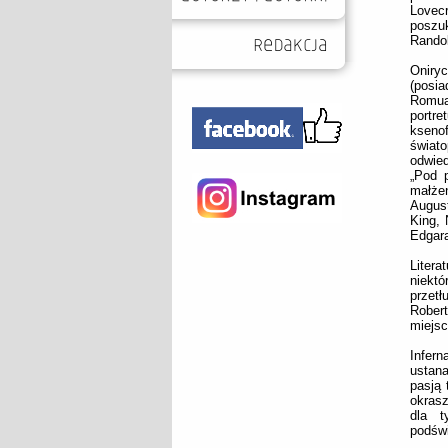
Lovec
poszu
Randol
Oniryc
(posi
Romua
portr
ksenof
świat
odwie
„Pod p
małżeń
August
King, 
Edgara
Litera
niektó
przet
Robert
miejs
Infern
ustan
pasją 
okrasz
dla t
podśw