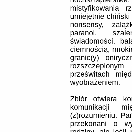
mistyfikowania r
umiejętnie chiński
nonsensy, zaląż
paranoi, szal
świadomości, ba
ciemnością, mroki
granic(y) oniryc
rozszczepionym 
prześwitach mię
wyobrażeniem.
Zbiór otwiera k
komunikacji mię
(z)rozumieniu. Pa
przekonani o wy
rodziny, ale jeśli