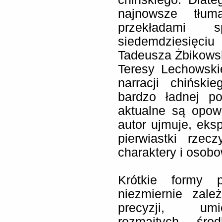
najnowsze tłum
przekładami s
siedemdziesięciu
Tadeusza Żbikowsk
Teresy Lechowski
narracji chiński
bardzo ładnej po
aktualne są opowi
autor ujmuje, eksp
pierwiastki rzecz
charaktery i osobo
Krótkie formy p
niezmiernie zale
precyzji, umie
rozmaitych środ