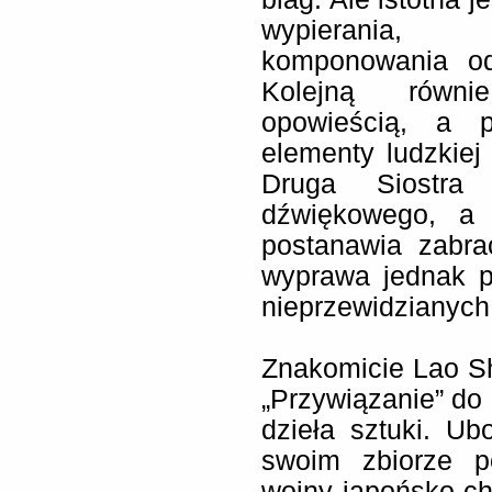
wypierania, z
komponowania o
Kolejną równi
opowieścią, a 
elementy ludzkiej 
Druga Siostra 
dźwiękowego, a
postanawia zabra
wyprawa jednak p
nieprzewidzianych 
Znakomicie Lao Sh
„Przywiązanie” do 
dzieła sztuki. U
swoim zbiorze p
wojny japońsko-chi