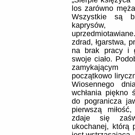
los zarówno mężat
Wszystkie są b
kaprysów, p
uprzedmiotawiane
zdrad, łgarstwa, 
na brak pracy i 
swoje ciało. Podo
zamykającym p
początkowo lirycz
Wiosennego dnia
wchłania piękno ś
do pogranicza ja
pierwszą miłość,
zdaje się zaśw
ukochanej, którą 
jest wstrząsająca.