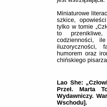
Miniaturowe litera
szkice, opowieśc
tylko w tomie „Czł
to przenikliwe
codzienności, il
iluzoryczności, 
humorem oraz iro
chińskiego pisarz
Lao She: „Człowi
Przeł. Marta To
Wydawniczy. War
Wschodu].