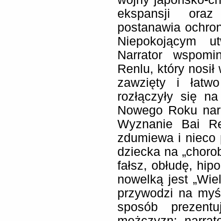
ekspansji oraz
postanawia ochron
Niepokojącym ut
Narrator wspomi
Renlu, który nosił
zawzięty i łatwo
rozłączyły się n
Nowego Roku narr
Wyznanie Bai Re
zdumiewa i nieco 
dziecka na „chorob
fałsz, obłudę, hip
nowelką jest „Wie
przywodzi na myś
sposób prezent
mężczyzn: narra