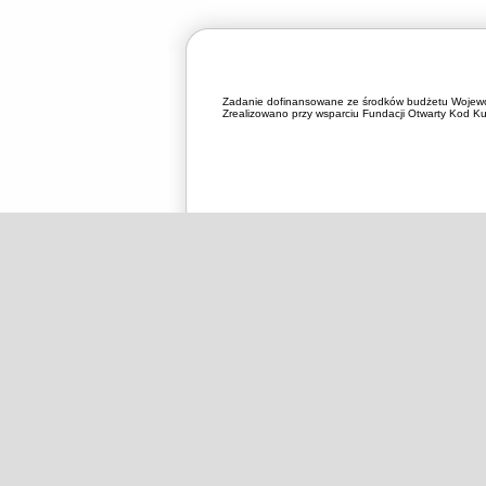
Zadanie dofinansowane ze środków budżetu Wojewó
Zrealizowano przy wsparciu Fundacji Otwarty Kod Kul