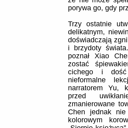
porywa go, gdy pr
Trzy ostatnie ut
delikatnym, niew
doświadczają zgnil
i brzydoty świata
poznał Xiao Che
zostać śpiewak
cichego i dość 
nieformalne lek
narratorem Yu, k
przed uwikła
zmanierowane tow
Chen jednak nie
kolorowym korow
„Sierpie księżyca