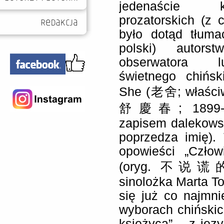
jedenaście k
prozatorskich (z 
było dotąd tłuma
polski) autorst
obserwatora lu
świetnego chińsk
She (
老舍; właściw
舒慶春; 1899-19
zapisem dalekows
poprzedza imię).
opowieści „Człow
(oryg. 不说谎的人
sinolożka Marta To
się już co najmnie
wyborach chińskich
księżyca” – z jęz