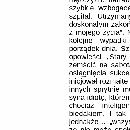
szybkie wzbogac
szpital. Utrzyma
doskonałym zakońc
z mojego życia”. N
kolejne wypadki
porządek dnia. Sze
opowieści „Stary
zemścić na sabot
osiągnięcia sukc
inicjował rozmaite
innych sprytnie m
syna idiotę, które
chociaż intelig
biedakiem. I tak
jednakże… „wszys
że nie może spełn