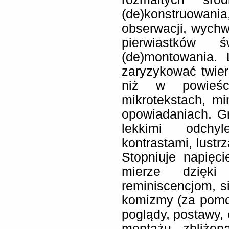
(de)konstruowani
obserwacji, wych
pierwiastków 
(de)montowania.
zaryzykować twier
niż w powieś
mikrotekstach, min
opowiadaniach. G
lekkimi odchyle
kontrastami, lustr
Stopniuje napięc
mierze dzięki 
reminiscencjom, s
komizmy (za pomo
poglądy, postawy, 
montażu zbliżon