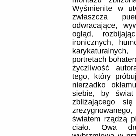
Wyśmienite w ut
zwłaszcza pue
odwracające, wyw
ogląd, rozbijaj
ironicznych, hum
karykaturalnych,
portretach bohater
życzliwość auto
tego, który prób
nierzadko okłamu
siebie, by świat
zbliżającego si
zrezygnowanego
światem rządzą pi
ciało. Owa dru
wybrzmiewa w prz