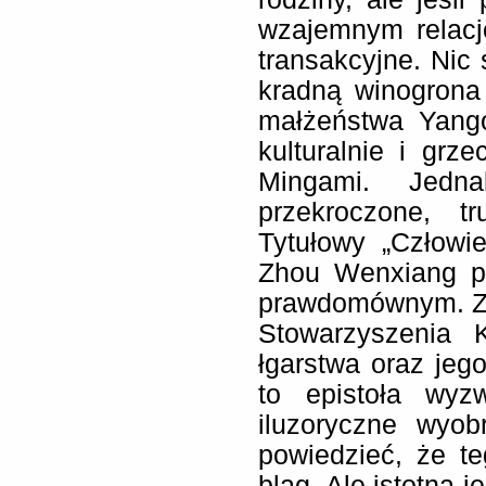
wzajemnym relacj
transakcyjne. Nic 
kradną winogrona
małżeństwa Yangó
kulturalnie i grz
Mingami. Jedn
przekroczone, t
Tytułowy „Człowie
Zhou Wenxiang p
prawdomównym. Z 
Stowarzyszenia 
łgarstwa oraz jego
to epistoła wyz
iluzoryczne wyo
powiedzieć, że t
blag. Ale istotna 