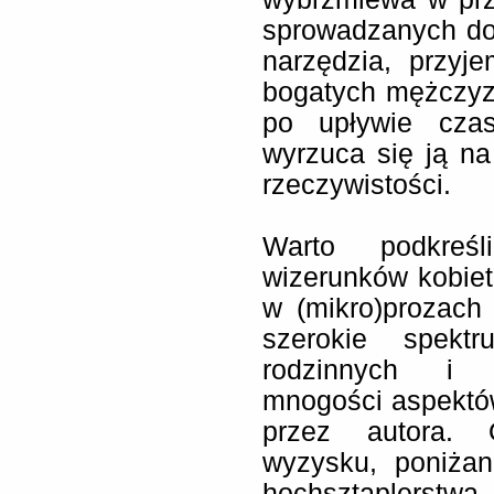
sprowadzanych do 
narzędzia, przyj
bogatych mężczyzn,
po upływie czas
wyrzuca się ją na
rzeczywistości.
Warto podkreśli
wizerunków kobiet
w (mikro)prozach
szerokie spekt
rodzinnych i j
mnogości aspektó
przez autora. 
wyzysku, poniżan
hochsztaplerstwa