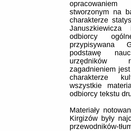
opracowaniem
stworzonym na ba
charakterze staty
Januszkiewicza
odbiorcy ogóln
przypisywana G
podstawę nauc
urzędników ro
zagadnieniem jest 
charakterze ku
wszystkie materi
odbiorcy tekstu d
Materiały notowa
Kirgizów były naj
przewodników-t