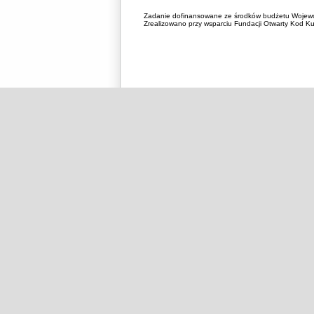
Zadanie dofinansowane ze środków budżetu Wojewó
Zrealizowano przy wsparciu Fundacji Otwarty Kod Kul