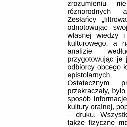
zrozumieniu n
różnorodnych as
Zesłańcy „filtrow
odnotowując swoj
własnej wiedzy 
kulturowego, a n
analizie wedł
przygotowując je 
odbiorcy obcego k
epistolarnych,
Ostatecznym 
przekraczały, był
sposób informacje
kultury oralnej, po
– druku. Wszystk
także fizyczne me