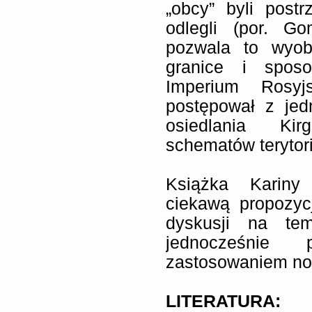
„obcy” byli postr
odlegli (por. G
pozwala to wyobr
granice i sposo
Imperium Rosyjs
postępował z je
osiedlania Kir
schematów terytori
Książka Kariny 
ciekawą propozycj
dyskusji na tem
jednocześnie 
zastosowaniem no
LITERATURA: