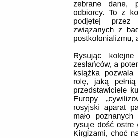
zebrane dane, p
odbiorcy. To z ko
podjętej przez
związanych z bad
postkolonializmu, a
Rysując kolejne
zesłańców, a pote
książka pozwala 
rolę, jaką pełni
przedstawiciele ku
Europy „cywiliz
rosyjski aparat 
mało poznanych 
rysuje dość ostre
Kirgizami, choć n