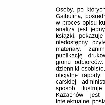
Osoby, po których
Gaibulina, pośred
w proces opisu ku
analiza jest jed
książki, pokazuj
niedostępny czyt
materiały, zani
publikację druk
gronu odbiorców.
dzienniki osobiste
oficjalne raport
carskiej adminis
sposób ilustruj
Kazachów jest 
intelektualne pos