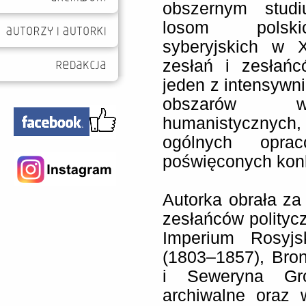
obszernym stud
losom polski
syberyjskich w 
zesłań i zesłańc
jeden z intensywn
obszarów w
humanistyczny
ogólnych opra
poświęconych kon
Autorka obrała za
zesłańców polityc
Imperium Rosyjs
(1803–1857), Bro
i Seweryna Gro
archiwalne oraz 