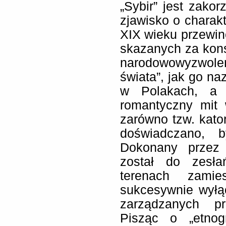
„Sybir” jest zakor
zjawisko o charak
XIX wieku przewinę
skazanych za kons
narodowowyzwole
świata”, jak go na
w Polakach, a 
romantyczny mit 
zarówno tzw. kator
doświadczano, b
Dokonany przez 
został do zesł
terenach zamie
sukcesywnie wył
zarządzanych pr
Pisząc o „etnog