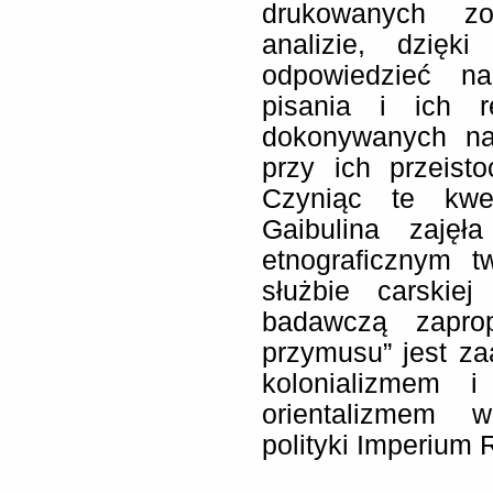
drukowanych zo
analizie, dzięk
odpowiedzieć na
pisania i ich r
dokonywanych na
przy ich przeis
Czyniąc te kwes
Gaibulina zajęł
etnograficznym 
służbie carskiej
badawczą zapro
przymusu” jest za
kolonializmem i
orientalizmem 
polityki Imperium 