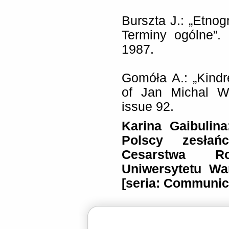
Burszta J.: „Etnog
Terminy ogólne”.
1987.
Gomóła A.: „Kindre
of Jan Michal Wi
issue 92.
Karina Gaibulin
Polscy zesłań
Cesarstwa Ro
Uniwersytetu Wa
[seria: Communicar