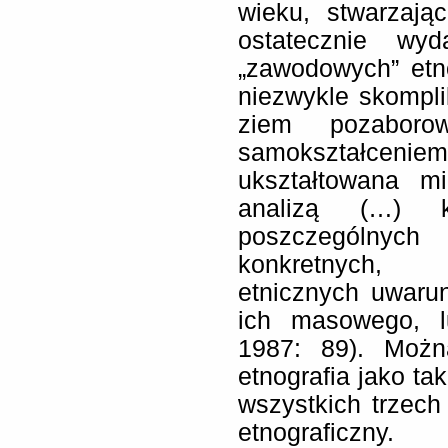
wieku, stwarzają
ostatecznie wyd
„zawodowych” etn
niezwykle skompli
ziem pozaboro
samokształceniem
ukształtowana m
analizą (…) k
poszczególnyc
konkretnych, h
etnicznych uwaru
ich masowego, l
1987: 89). Możn
etnografia jako tak
wszystkich trzech
etnograficzny.