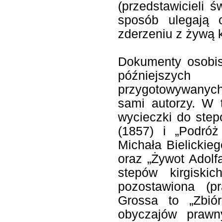
(przedstawicieli ś
sposób ulegają 
zderzeniu z żywą k
Dokumenty osobis
późniejszych 
przygotowywanych
sami autorzy. W 
wycieczki do step
(1857) i „Podró
Michała Bielickie
oraz „Żywot Adolfa
stepów kirgiskic
pozostawiona (p
Grossa to „Zbió
obyczajów prawn