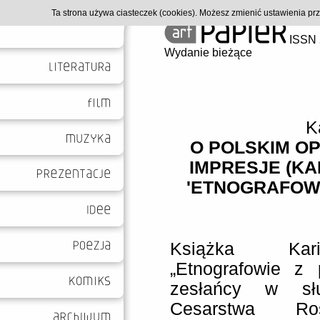
Ta strona używa ciasteczek (cookies). Możesz zmienić ustawienia p
ISSN 
Wydanie bieżące
K
O POLSKIM OPI
IMPRESJE (KA
'ETNOGRAFOWI
Książka Kari
„Etnografowie z 
zesłańcy w służ
Cesarstwa Ros