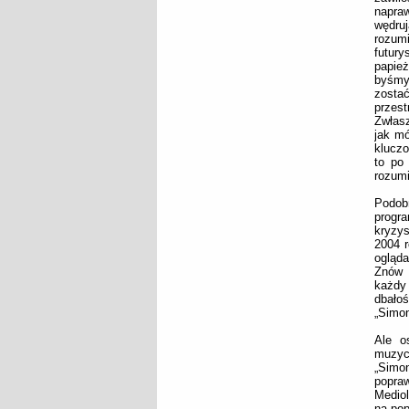
napra
wędruj
rozumi
futur
papie
byśmy 
zostać
przest
Zwłasz
jak mó
kluczo
to po
rozumi
Podob
progra
kryzy
2004 r
ogląd
Znów 
każdy
dbało
„
Simon
Ale os
muzycz
„
Simon
popra
Mediol
na pop