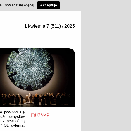
ce.
Dowiedz się więcej
Akceptuję
1 kwietnia 7 (511) / 2025
le powinno się
 dużo pomysłów
i z pewnością
o? Ot, dylemat