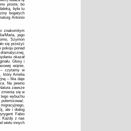
ono proste, bo
daleką, była tu
dziny bogatych
maturg Antonio
ki znakomitym
a/Maria, jego
dorno, Szymon
ało się przeżyć
o pokoju ponad
dramatycznej,
wydaniu okazał
inału. Głosy i
asowej wojnie,
” – czytamy w
, który Amelia
ną – lilia daje
ńca. Na pewno
„Natura zawsze
 zmienia się w
z tego wybuchu
no polemizować.
migracyjnego,
, ale i dialog
yrygent Fabio
”. Każdy z nas
ód wielu innych