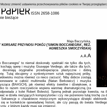
). Możesz zmienić ustawienia przechowywania plików cookies w Twojej przeglądar
ISSN 2658-1086
ie bieżące
Maja Baczyńska
,
 KORSARZ PRZYNOSI POKÓJ ('SIMON BOCCANEGRA', REŻ.
AGNIESZKA SMOCZYŃSKA)
A
A
A
 Boccanegra” to niemal doskonały spektakl nie tylko dla tych,
 kochają operę i muzykę Giuseppe Verdiego, ale także dla tych,
y doceniają oryginalne przedsięwzięcia plastyczne i dobrą
erię. Tutaj obcujemy z synkretyzmem sztuk najwyższej próby,
idowisku można również co nieco zarzucić. Niby dobrze zostają
onowane w całość multimedia (Natan Berkowicz) i muzyka
zysząca (BAASCH), jak również efekty świetlne i dźwiękowe, a
tko to razem rzeczywiście wspiera warstwę dramaturgiczną (za
odpowiada z kolei Robert Bolesto). Sporną jednak pozostaje kwestia, na i
wać w dzieła nieżyjących kompozytorów i czy nie pożeniono tutaj trochę za
. Sekwencje o charakterze mistycznym wykorzystujące dźwięki elektronik
 się w kontekście opowiadanej historii, ale czy pasują do świata Verdieg
czny, z którym każdy musi się zmierzyć.