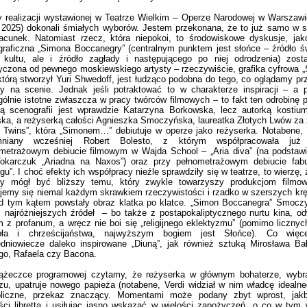
 realizacji wystawionej w Teatrze Wielkim – Operze Narodowej w Warszawi
 2025) dokonali śmiałych wyborów. Jestem przekonana, że to już samo w s
acunek. Natomiast rzecz, która niepokoi, to środowiskowe dyskusje, jak
raficzna
„Simona Boccanegry” (centralnym punktem jest słońce – źródło świ
t kultu, ale i źródło zagłady i następującego po niej odrodzenia) zost
czona od pewnego moskiewskiego artysty – rzeczywiście, grafika cyfrowa „
którą stworzył Yuri Shwedoff, jest łudząco podobna do tego, co oglądamy prz
y na scenie. Jednak jeśli potraktować to w charakterze inspiracji – a 
ólnie istotne zwłaszcza w pracy twórców filmowych – to fakt ten odrobinę pr
ką scenografii jest wprawdzie Katarzyna Borkowska, lecz autorką kostiu
ka, a reżyserką całości Agnieszka Smoczyńska, laureatka Złotych Lwów za 
t Twins”, która „Simonem…” debiutuje w operze jako reżyserka. Notabene, 
niany wcześniej Robert Bolesto, z którym współpracowała ju
ometrażowym debiucie filmowym w Wajda School – „Aria diva” (na podstaw
Tokarczuk „Ariadna na Naxos”) oraz przy pełnometrażowym debiucie fabu
gu”. I choć efekty ich współpracy nieźle sprawdziły się w teatrze, to wierzę
zy mógł być bliższy temu, który zwykle towarzyszy produkcjom filmo
ujemy się niemal każdym skrawkiem rzeczywistości i rzadko w szerszych krę
d tym kątem powstały obraz klatka po klatce. „Simon Boccanegra” Smoczy
 najróżniejszych źródeł – bo także z postapokaliptycznego nurtu kina, o
 z profanum, a wręcz nie boi się „religijnego eklektyzmu” (pomimo licznyc
oła i chrześcijaństwa, najwyższym bogiem jest Słońce). Co wię
dniowiecze daleko inspirowane „Diuną”, jak również sztuką Mirosława Bał
go, Rafaela czy Bacona.
ążeczce programowej czytamy, że reżyserka w głównym bohaterze, wyb
zu, upatruje nowego papieża (notabene, Verdi widział w nim władcę idealne
liczne, przekaz znaczący. Momentami może podany zbyt wprost, jakb
ści libretta i usiłując jasno wskazać w wielości zapożyczeń, o co w tym