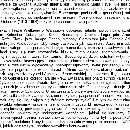
wersję za wybitną. Autorem libretta jest Francesco Maria Pave. Nie jest 
e wielowątkowe, rozgrywające się na przestrzeni lat. Inspiracją, aczkolwiek 
ć historyczna – w rzeczywistości Boccanegra pochodził z genueńskiej ro
, a jego rządy do spokojnych nie należały. Może dlatego hiszpański dra
 Gutiérrez (1813–1884) uczynił go bohaterem swojej sztuki.
skach Teatru Wielkiego w Warszawie opowieść nabrała nowych barw dzię
tom (Sebastian Catana jako Simon Boccanegra, Gabriela Legun jako Ameli
, Rafał Siwek jako Jacopo Fiesco, Anthony Ciaramitaro jako Gabriele A
ński jako Paolo Albiani itd.), którzy zaśpiewali jak natchnieni. Dzięki nim ud
esamowitego – arie poruszały do głębi, humanitarny przekaz i nawoływanie d
ałami stały się nam szczególnie bliskie, mimo całego skomplikowania 
nej i muzycznej materii. Tak, „
Simon Boccanegra”, dzięki solistom w tym 
mo wszystko fascynujący i uniwersalny, jakimś cudem zachował klimat oryg
retacje rozświetliły wykreowany, post-apokaliptyczny świat pogrążony w kl
ały nie pogubić się w metaforach. „Mimo wszystko szukamy nadziei
zie wypowiedź reżyserki Agnieszki Smoczyńskiej – „...widzimy lilię – kwiat
a od Gabriel'a i z którego lała się krew. Związana jest ona z symboliką Maryj
życie po apokalipsie światu tkwiącemu w ciemnościach po wybuchu Sło
y nadzieję w zdolności natury do odradzania się...” – tłumaczy. I dodaje: 
radzi, nawet w Czarnobylu. U nas zresztą Słońce – symbol życia – wybucha,
 w źródło radioaktywnego skażenia przynoszącego śmierć naturze. Ale be
rodziłaby się lilia, stająca się źródłem nowego życia”. I z tym akurat trud
ektaklu odnosimy wrażenie, że w dobie kryzysu klimatycznego, kryzysu 
u dyplomacji, pewnego kryzysu wartości walka o wspólny dobrostan i pokój
 godności powinny być nadrzędnymi wartościami, jakimi się kierujemy. D
 mówi wprost: „Simon zostawia świat trochę lepszym, niż był na początku
ostąpić podobnie. I oby to jedno zdanie zostało w nas po tej premierze, wśr
, jakich dostarczyła i pomimo wszelkich kontrowersji.