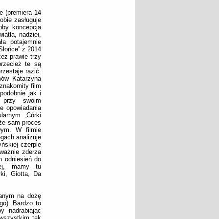
e (premiera 14
obie zasługuje
oby koncepcja
atła, nadziei,
ała potajemnie
Słońce” z 2014
ez prawie trzy
przecież te są
zestaje razić.
mów Katarzyna
znakomity film
podobnie jak i
ż przy swoim
ie opowiadania
larnym „Córki
, że sam proces
wym. W filmie
gach analizuje
ńskiej czerpie
dważnie zderza
h odniesień do
cej, mamy tu
ki, Giotta, Da
ranym na dożę
go). Bardzo to
y nadrabiając
 wszystkim tak