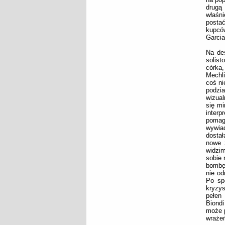
drugą 
właśni
posta
kupców
Garcia
Na de
solis
córka
Mechli
coś ni
podzi
wizual
się mi
interp
pomag
wywiad
dostał
nowe 
widzim
sobie 
bombę,
nie od
Po sp
kryzys
pełen
Biondi
może p
wrażeń