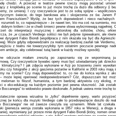
wdę chodzi. A przecież w teatrze pewne rzeczy mogą pozostać umow
ący z kroplówką po scenie to już może trochę za dużo dla odbiorcy (i bez
emy, że umiera). I czy rzeczywiście jest to ze sobą spójne – współczes
ystycznym świecie, do tego barokowa aria i skojarzenia ze św. Janem 
żem Franciszkiem? Myślę, że bez tych dopowiedzeń i nieco nachalnych a
rozumieli to, co najważniejsze – że nawet ten, kto ma coś na sumieniu, mo
 dobrym królem i że w chwili śmierci pewne słowa wybrzmiewają najpełniej. 
rzeń do interpretacji muzycznej i aktorskiej dla solistów, chóru, orkies
cza, że „w czasach Verdiego soliści nie byli jedynie śpiewakami, ale równi
wi dyrygent Fabio Biondi (współpraca z nim okazała się być dla Agnieszk
wą). Może gdyby odpowiedzialni za realizację bardziej zaufali tak Verdiemu, 
 wyjściu z teatru nie towarzyszyłoby tym ostatnim poczucie pewnego nad
em ambicje, aby celebrować tutaj barok w każdy możliwy sposób).
ne odczucie miałam zresztą po zapoznaniu się ze wspominaną ju
mową. Czy rzeczywiście bywalec opery musi być uświadamiany jak dziecko, 
s klimatyczny? I jak zdjęcia wykonane w Azji po trzęsieniu ziemi wywoł
oku czy fotografie z akcji gaszenia pożarów w Kalifornii w 2003 roku mają s
amy na scenie? Czy mają dopowiedzieć to, co nie do końca wynika z akcj
– może lepiej operować niedopowiedzeniami? Cóż, dopuszczam też możl
 meloman to filozof, humanista, a tym bardziej aktywista czy ekolog,
ści o eko-edukację na każdym poziomie jest pewna słuszność. Jak został
 Boccanegra” to widowisko prawie doskonałe. A jednak uwiera mnie trochę to 
tatecznie oprawa wizualna to „tylko” dopełnienie opery, warto przyjrze
nej (w końcu dla muzyki Verdiego całe to przedsięwzięcie doszło do reali
 Boccanegra” nie od zawsze cieszyła się uznaniem. Wiele lat czekała
wki (pierwsza wersja została wykonana w 1857 roku w Wenecji, a druga 
anie), wymieniany już przeze mnie dyrygent Fabio Biondi (który, nomen omen
rowadzenie polskiej orkiestry, a nie „tylko” występy gościnne ze swoim zesp