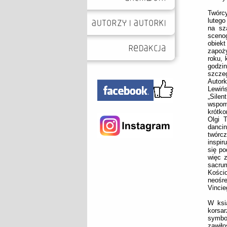
Twórcy
lutego
na sz
scenog
obiek
zapoży
roku, 
godzin
szczeg
Autor
Lewińs
„Silen
wspom
krótk
Olgi 
dancin
twórc
inspir
się po
więc z
sacrum
Kości
neośre
Vincie
W ksi
korsar
symbo
zawiło