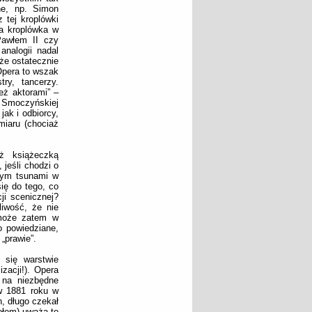
ne, np. Simon
 tej kroplówki
na kroplówka w
Pawłem II czy
nalogii nadal
że ostatecznie
Opera to wszak
try, tancerzy.
eż aktorami” –
i Smoczyńskiej
jak i odbiorcy,
miaru (chociaż
ż książeczką
jeśli chodzi o
anym tsunami w
ię do tego, co
i scenicznej?
iwość, że nie
 może zatem w
o powiedziane,
„prawie”.
ć się warstwie
zacji!). Opera
 na niezbędne
w 1881 roku w
, długo czekał
ołem) uważa tę