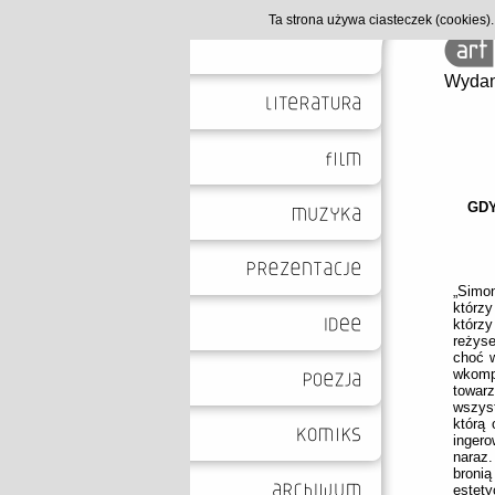
Ta strona używa ciasteczek (cookies
Wydan
GDY
„
Simon
którzy
którz
reżys
choć w
wkomp
towar
wszys
którą 
ingero
naraz
bronią
estety