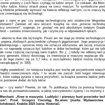
zesne potwory z Loch Ness czyhają na ludzki umysł. Co ciekawe, dla Merc
 tylko ludzie, którzy stracili pracę na rzecz maszyn. To symboliczne post
 młotków próbowały wymusić na świecie refleksję nad tym, co to znaczy b
cie zmieniającej się technologii.
 gra z nami w grę: czy postęp technologiczny jest ostatecznie błogosła
leństwem? Zamiast od razu wrzucić książkę na stos „przeciw technologi
scy umrzemy!”, sugeruje, że „postęp” nie jest absolutnym świętym Graal
broń – zarówno śmiercionośny, jak i użyteczny w odpowiednich rękach.
 właśnie tu tkwi siła tej książki. Pisarz ani nie staje po stronie technologicz
e popiera złośliwych przeciwników cyfrowych gigantomanii. Jego propozycja 
btelniejszego – sprzeciw, który nie oznacza odrzucenia, ale raczej zmuszeni
m, co naprawdę oznacza być ludzkim w dobie technologii, które już nie tyl
ale coraz częściej zaczynają nami rządzić. Bo „(…) roboty nie odbiorą nam p
orzy generalni, którzy dostrzegą, że inwestycja w maszyny wypracuje dla
 a do tego zwróci się za 3,7 roku, a oszczędności będzie można rozdys
zarządzającej” (s. 500).
ógłby powiedzieć, że niniejsza książka jest trochę jak przywrócenie starych
bardzo nowoczesnym stylu. I to wcale nie zarzut! Jeśli kogoś interesuj
ie, które zadają pytania o naszą przyszłość, ta książka powinna będzie jedn
toś postanowi dodać do listy lektur.
ęc – czy warto? Pewnie, że tak. To publikacja, która za pomocą history
 nas do przewartościowania, w jakiej rzeczywistości żyjemy i co możemy z 
 Merchant:
„
Krew w maszynie. Luddyści i pierwszy bunt przeciwko te
tom”. Przeł. Grzegorz Ciecieląg. Bo.wiem [marka Wydawnictwa 
lońskiego]. Kraków 2025 [seria: Historiai].