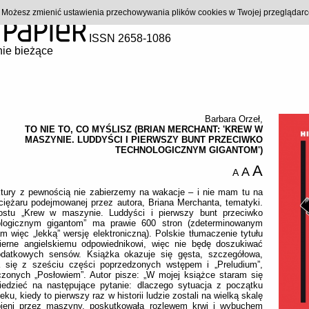
). Możesz zmienić ustawienia przechowywania plików cookies w Twojej przeglądar
ISSN 2658-1086
ie bieżące
Barbara Orzeł
,
TO NIE TO, CO MYŚLISZ (BRIAN MERCHANT: 'KREW W
MASZYNIE. LUDDYŚCI I PIERWSZY BUNT PRZECIWKO
TECHNOLOGICZNYM GIGANTOM')
A
A
A
ktury z pewnością nie zabierzemy na wakacje – i nie mam tu na
ciężaru podejmowanej przez autora, Briana Merchanta, tematyki.
ostu „Krew w maszynie. Luddyści i pierwszy bunt przeciwko
ologicznym gigantom” ma prawie 600 stron (zdeterminowanym
m więc „lekką” wersję elektroniczną). Polskie tłumaczenie tytułu
wierne angielskiemu odpowiednikowi, więc nie będę doszukiwać
odatkowych sensów. Książka okazuje się gęsta, szczegółowa,
a się z sześciu części poprzedzonych wstępem i „Preludium”,
czonych „Posłowiem”. Autor pisze: „W mojej książce staram się
iedzieć na następujące pytanie: dlaczego sytuacja z początku
eku, kiedy to pierwszy raz w historii ludzie zostali na wielką skalę
pieni przez maszyny, poskutkowała rozlewem krwi i wybuchem