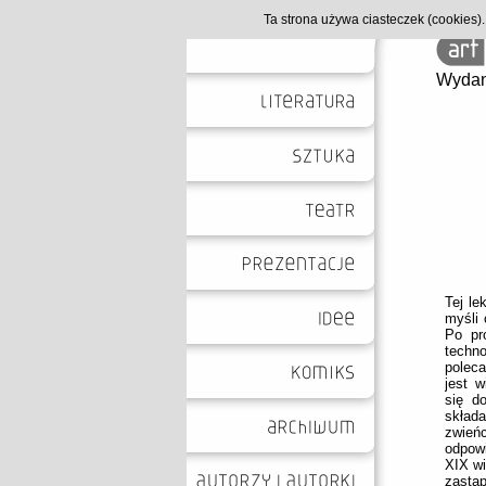
Ta strona używa ciasteczek (cookies
Wydan
Tej le
myśli 
Po pr
techn
poleca
jest 
się d
skład
zwień
odpow
XIX wi
zastą