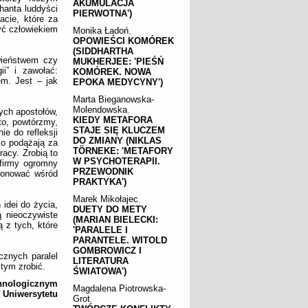
AKUMULACJA
hanta luddyści
PIERWOTNA')
acie, które za
yć człowiekiem
Monika Ładoń
,
OPOWIEŚCI KOMÓREK
(SIDDHARTHA
wieństwem czy
MUKHERJEE: 'PIEŚŃ
i” i zawołać:
KOMÓREK. NOWA
em. Jest – jak
EPOKA MEDYCYNY')
Marta Bieganowska-
Molendowska
,
nych apostołów,
KIEDY METAFORA
to, powtórzmy,
STAJE SIĘ KLUCZEM
e do refleksji
DO ZMIANY (NIKLAS
ko podążają za
TÖRNEKE: 'METAFORY
racy. Zrobią to
W PSYCHOTERAPII.
 firmy ogromny
PRZEWODNIK
ponować wśród
PRAKTYKA')
Marek Mikołajec
,
 idei do życia,
DUETY DO METY
ą nieoczywiste
(MARIAN BIELECKI:
ą z tych, które
'PARALELE I
PARANTELE. WITOLD
GOMBROWICZ I
cznych paralel
LITERATURA
tym zrobić.
ŚWIATOWA')
chnologicznym
Magdalena Piotrowska-
Uniwersytetu
Grot
,