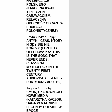
NA LEKCJACH
POLSKIEGO
(KAROLINA KWAK:
'URZECZENIE
CARAVAGGIEM.
RELACYJNA
OBECNOŚĆ OBRAZU W
EDUKACJI
POLONISTYCZNEJ')
Edyta Gryksa-Pająk
,
ANTYK - CZAS, KTÓRY
NIGDY SIĘ NIE
KOŃCZY (ELŻBIETA
OLECHOWSKA: 'THIS
IS THE SONG THAT
NEVER ENDS:
CLASSICAL
MYTHOLOGY IN THE
TWENTY-FIRST-
CENTURY
AUDIOVISUAL SERIES
FOR YOUNG ADULTS')
Jagoda G. Suchy
,
SMOK, CZAROWNICA I
NOWE MEDIA
(KATARZYNA KACZOR:
'JAGA W MATRIKSIE.
LEGENDY POLSKIE W
EPOCE