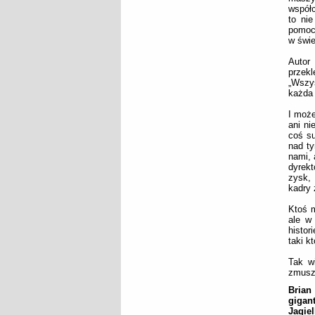
współc
to nie
pomocą
w świe
Autor
przek
„Wszy
każda 
I może
ani ni
coś su
nad ty
nami, 
dyrekt
zysk,
kadry 
Ktoś m
ale w 
histor
taki k
Tak wi
zmusza
Brian
gigan
Jagiel