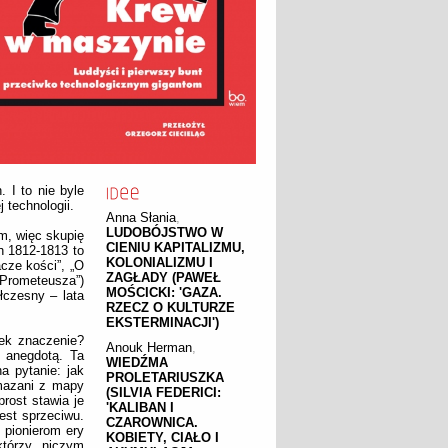
 I to nie byle
 technologii.
Anna Słania
,
LUDOBÓJSTWO W
m, więc skupię
CIENIU KAPITALIZMU,
h 1812-1813 to
KOLONIALIZMU I
cze kości”, „O
ZAGŁADY (PAWEŁ
 Prometeusza”)
MOŚCICKI: 'GAZA.
łczesny – lata
RZECZ O KULTURZE
EKSTERMINACJI')
ek znaczenie?
Anouk Herman
,
ą anegdotą. Ta
WIEDŹMA
a pytanie: jak
PROLETARIUSZKA
mazani z mapy
(SILVIA FEDERICI:
rost stawia je
'KALIBAN I
est sprzeciwu.
CZAROWNICA.
 pionierom ery
KOBIETY, CIAŁO I
tórzy niczym