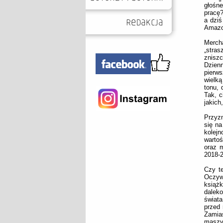
głośn
pracę?
a dziś
Amazo
Merch
„stras
zniszc
Dzienn
pierw
wielką
tonu, 
Tak, c
jakich
Przyzn
się na
kolejn
wartoś
oraz m
2018-2
Czy t
Oczywi
książk
dalek
świata
przed 
Zamias
maszy