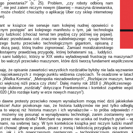
ego powstania?” (s. 25). Problem, „czy roboty odbiorą nam
”, nie jest zatem niczym nowym (dawniej – maszyna dziewiarska,
 może chodzić chociażby o aplikację Uber czy sklep internetowy
n).
ant w książce nie serwuje nam kolejnej nudnej opowieści o
znym postępie” ani kolejnego manifestu o tym, jak technologia
zy ludzkość (chociaż temat ten prędzej czy później się pojawi).
ikarz przedstawia coś znacznie subtelniejszego: rysuje historię
szego buntu przeciwko technologicznym gigantom, opisaną z
 dozą pasji, którą trudno zignorować. Zamiast moralizatorskiego
dostajemy prawdziwą przygodę, której bohaterami są… luddyści.
i sami luddyści, którzy w XIX wieku wyładowywali frustrację na maszynach.
, bo walczyli przeciwko maszynom, które dziś tworzą fundament współczesnej
aję, że opisanie zawartości wszystkich rozdziałów byłoby nie lada wyzwanie
 najciekawszych z mojego punktu widzenia częściach. Te osadzone w latac
o „Wielka Kometa”, „Metropolia niezadowolonych”, „Rozbijacze maszyn, łama
ci większej niźli praca czy złoto”. Dalej mamy rok 1818 (i „Współczesnego
oje ulubione „rozdziały” dotyczące Frankensteina i kontekst zupełnie wspó
020 („Kto rozdaje karty w erze nowych maszyn”).
e dawne protesty przeciwko nowym wynalazkom mogą mieć dziś jakiekolwi
ście! Autor przekonuje nas, że historia luddyzmów nie jest tylko odległ
a to więcej niż historia maszyn i ich wynalazców – to próba odpowiedzi n
o możemy się posunąć w wynajdywaniu technologii, zanim zostaniemy wy
 przez własne dzieła? Merchant na pewno nie ucieka od trudnych pytań – wp
nami, na srebrnej tacy. W tym kontekście książka jest niczym ludzki manif
t chować głowę w piasek, pisarz z ironią i lekkością przygląda się zarówno
n, jak i ich nowoczesnym następcom – technologicznym gigantom, k