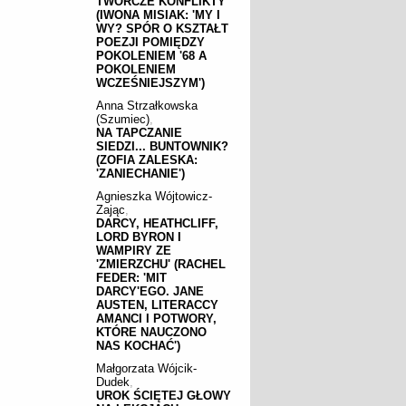
TWÓRCZE KONFLIKTY
(IWONA MISIAK: 'MY I
WY? SPÓR O KSZTAŁT
POEZJI POMIĘDZY
POKOLENIEM '68 A
POKOLENIEM
WCZEŚNIEJSZYM')
Anna Strzałkowska
(Szumiec)
,
NA TAPCZANIE
SIEDZI... BUNTOWNIK?
(ZOFIA ZALESKA:
'ZANIECHANIE')
Agnieszka Wójtowicz-
Zając
,
DARCY, HEATHCLIFF,
LORD BYRON I
WAMPIRY ZE
'ZMIERZCHU' (RACHEL
FEDER: 'MIT
DARCY'EGO. JANE
AUSTEN, LITERACCY
AMANCI I POTWORY,
KTÓRE NAUCZONO
NAS KOCHAĆ')
Małgorzata Wójcik-
Dudek
,
UROK ŚCIĘTEJ GŁOWY