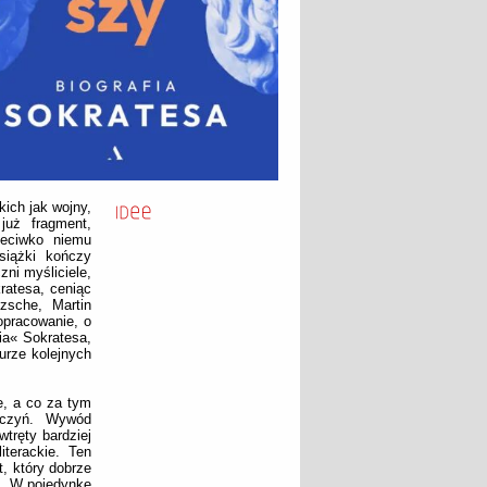
kich jak wojny,
 już fragment,
zeciwko niemu
siążki kończy
ni myśliciele,
ratesa, ceniąc
tzsche, Martin
opracowanie, o
ia« Sokratesa,
urze kolejnych
e, a co za tym
orczyń. Wywód
tręty bardziej
iterackie. Ten
t, który dobrze
f: „W pojedynkę