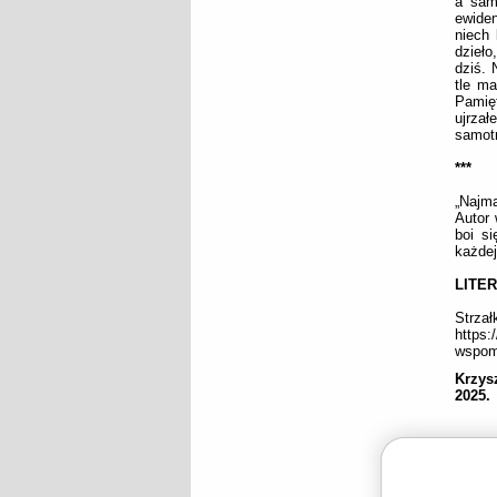
a sam
ewide
niech 
dzieło
dziś. 
tle ma
Pamię
ujrzał
samotn
***
„Najmą
Autor 
boi s
każdej
LITE
Strza
https:
wspomn
Krzys
2025.