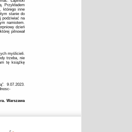
mać. Łapiński
mą. Przykładem
, którego inne
itym stanie do
j podziwiać na
awym namiotem.
erpniowy dzień
tórej pilnował
ych myślicieli.
dy trzeba, nie
am tę książkę
”. 9.07.2023.
dnosc-
ora. Warszawa