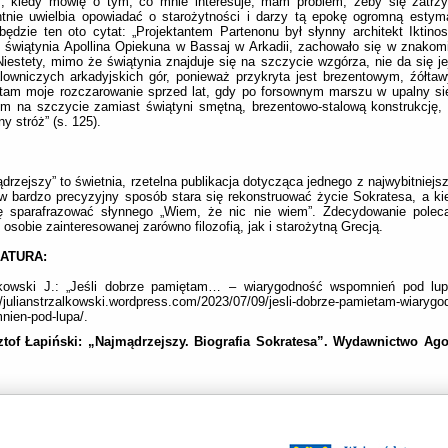
, kiedy mówię o tym, co mnie interesuje, mam problem, żeby się zatrzy
ntnie uwielbia opowiadać o starożytności i darzy tą epokę ogromną esty
będzie ten oto cytat: „Projektantem Partenonu był słynny architekt Iktinos
, świątynia Apollina Opiekuna w Bassaj w Arkadii, zachowało się w znakom
Niestety, mimo że świątynia znajduje się na szczycie wzgórza, nie da się je
lowniczych arkadyjskich gór, ponieważ przykryta jest brezentowym, źółt
tam moje rozczarowanie sprzed lat, gdy po forsownym marszu w upalny si
em na szczycie zamiast świątyni smętną, brezentowo-stalową konstrukcję, k
y stróż” (s. 125).
drzejszy” to świetnia, rzetelna publikacja dotycząca jednego z najwybitniejsz
w bardzo precyzyjny sposób stara się rekonstruować życie Sokratesa, a kie
ię sparafrazować słynnego „Wiem, że nic nie wiem”. Zdecydowanie polec
 osobie zainteresowanej zarówno filozofią, jak i starożytną Grecją.
RATURA:
łkowski J.: „Jeśli dobrze pamiętam… – wiarygodność wspomnień pod lupą
//julianstrzalkowski.wordpress.com/2023/07/09/jesli-dobrze-pamietam-wiarygo
ien-pod-lupa/.
ztof Łapiński: „Najmądrzejszy. Biografia Sokratesa”. Wydawnictwo Ag