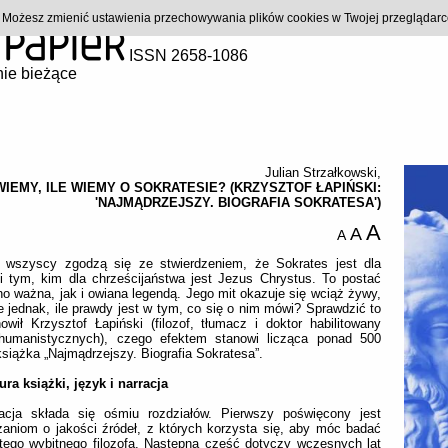
). Możesz zmienić ustawienia przechowywania plików cookies w Twojej przeglądar
ISSN 2658-1086
ie bieżące
Julian Strzałkowski
,
WIEMY, ILE WIEMY O SOKRATESIE? (KRZYSZTOF ŁAPIŃSKI:
'NAJMĄDRZEJSZY. BIOGRAFIA SOKRATESA')
A
A
A
 wszyscy zgodzą się ze stwierdzeniem, że Sokrates jest dla
fii tym, kim dla chrześcijaństwa jest Jezus Chrystus. To postać
o ważna, jak i owiana legendą. Jego mit okazuje się wciąż żywy,
e jednak, ile prawdy jest w tym, co się o nim mówi? Sprawdzić to
owił Krzysztof Łapiński (filozof, tłumacz i doktor habilitowany
humanistycznych), czego efektem stanowi licząca ponad 500
książka „Najmądrzejszy. Biografia Sokratesa”.
ura książki, język i narracja
kacja składa się ośmiu rozdziałów. Pierwszy poświęcony jest
aniom o jakości źródeł, z których korzysta się, aby móc badać
tego wybitnego filozofa. Następna część dotyczy wczesnych lat