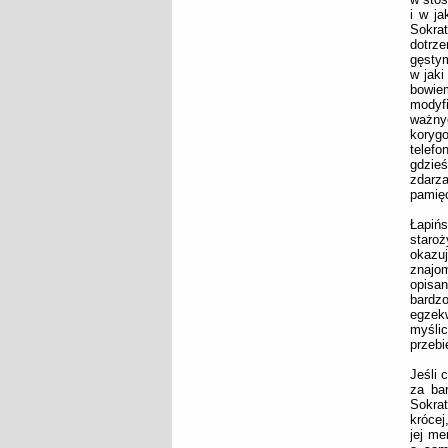
i w ja
Sokrat
dotrz
gęstym
w jaki
bowiem
modyf
ważnyc
koryg
telefo
gdzieś
zdarz
pamięc
Łapiń
staroż
okazu
znajom
opisan
bardzo
egzek
myślic
przebi
Jeśli 
za ba
Sokrat
krócej
jej m