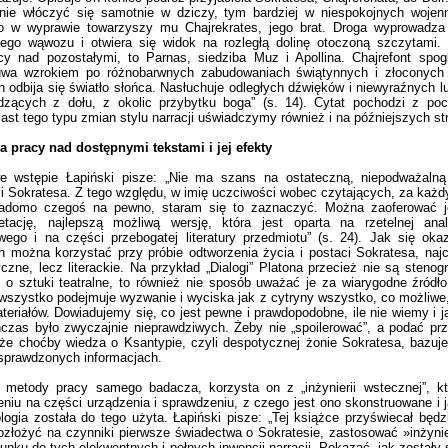
j nie włóczyć się samotnie w dziczy, tym bardziej w niespokojnych woje
go w wyprawie towarzyszy mu Chajrekrates, jego brat. Droga wyprowadza
tego wąwozu i otwiera się widok na rozległą dolinę otoczoną szczytami.
cy nad pozostałymi, to Parnas, siedziba Muz i Apollina. Chajrefont spog
uwa wzrokiem po różnobarwnych zabudowaniach świątynnych i złoconych
h odbija się światło słońca. Nasłuchuje odległych dźwięków i niewyraźnych l
dzących z dołu, z okolic przybytku boga” (s. 14). Cytat pochodzi z poc
ast tego typu zmian stylu narracji uświadczymy również i na późniejszych st
 pracy nad dostępnymi tekstami i jej efekty
e wstępie Łapiński pisze: „Nie ma szans na ostateczną, niepodważalną 
i Sokratesa. Z tego względu, w imię uczciwości wobec czytających, za każ
iadomo czegoś na pewno, staram się to zaznaczyć. Można zaoferować j
retację, najlepszą możliwą wersję, która jest oparta na rzetelnej anal
wego i na części przebogatej literatury przedmiotu” (s. 24). Jak się okaz
h można korzystać przy próbie odtworzenia życia i postaci Sokratesa, najc
yczne, lecz literackie. Na przykład „Dialogi” Platona przecież nie są stenog
 o sztuki teatralne, to również nie sposób uważać je za wiarygodne źródło
szystko podejmuje wyzwanie i wyciska jak z cytryny wszystko, co możliwe
eriałów. Dowiadujemy się, co jest pewne i prawdopodobne, ile nie wiemy i 
czas było zwyczajnie nieprawdziwych. Żeby nie „spoilerować”, a podać pr
 że choćby wiedza o Ksantypie, czyli despotycznej żonie Sokratesa, bazuj
sprawdzonych informacjach.
 metody pracy samego badacza, korzysta on z „inżynierii wstecznej”, kt
eniu na części urządzenia i sprawdzeniu, z czego jest ono skonstruowane i j
logia została do tego użyta. Łapiński pisze: „Tej książce przyświecał będzi
ozłożyć na czynniki pierwsze świadectwa o Sokratesie, zastosować »inżyni
unku do tych elokwentnych i pełnych inwencji narracji. Pokazać, jak zostały