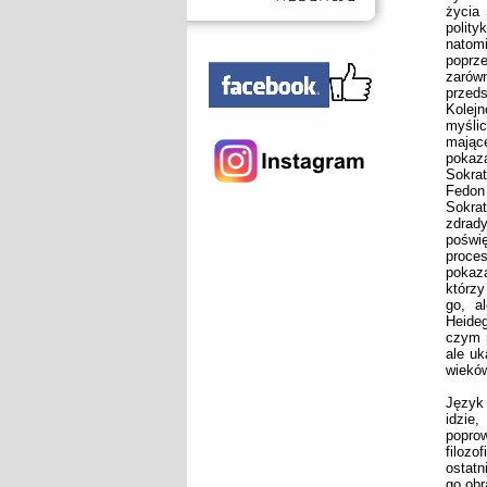
życia 
polity
natom
poprz
zarów
przed
Kolej
myślic
mając
pokaz
Sokra
Fedon
Sokrat
zdrady
poświ
proce
pokaza
którzy
go, al
Heideg
czym m
ale uk
wieków
Język 
idzie
poprow
filozo
ostatn
go obr