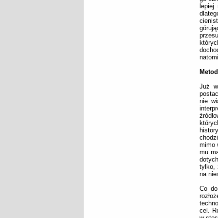
lepie
dlate
cienis
górują
przes
któryc
docho
natomi
Metoda
Już w
postac
nie w
interp
źródło
któryc
histor
chodzi
mimo w
mu mat
dotych
tylko,
na nie
Co do
rozłoż
techno
cel. R
w stos