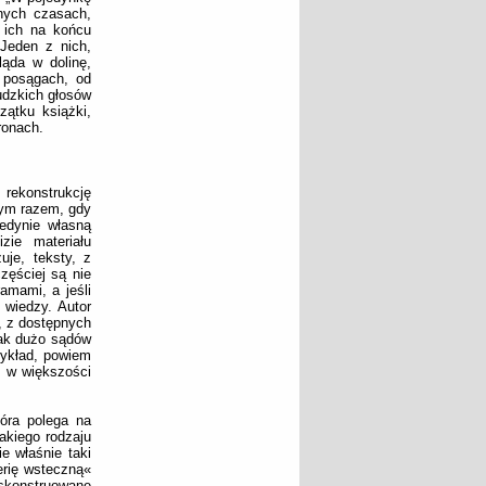
nnych czasach,
 ich na końcu
 Jeden z nich,
ląda w dolinę,
 posągach, od
udzkich głosów
zątku książki,
ronach.
rekonstrukcję
dym razem, gdy
edynie własną
izie materiału
uje, teksty, z
zęściej są nie
ramami, a jeśli
 wiedzy. Autor
, z dostępnych
jak dużo sądów
zykład, powiem
e w większości
óra polega na
akiego rodzaju
e właśnie taki
erię wsteczną«
 skonstruowane