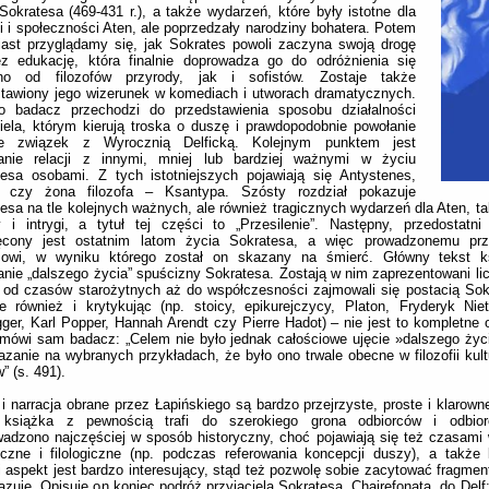
Sokratesa (469-431 r.), a także wydarzeń, które były istotne dla
ki i społeczności Aten, ale poprzedzały narodziny bohatera. Potem
iast przyglądamy się, jak Sokrates powoli zaczyna swoją drogę
ez edukację, która finalnie doprowadza go do odróżnienia się
no od filozofów przyrody, jak i sofistów. Zostaje także
stawiony jego wizerunek w komediach i utworach dramatycznych.
no badacz przechodzi do przedstawienia sposobu działalności
iela, którym kierują troska o duszę i prawdopodobnie powołanie
e związek z Wyrocznią Delficką. Kolejnym punktem jest
anie relacji z innymi, mniej lub bardziej ważnymi w życiu
tesa osobami. Z tych istotniejszych pojawiają się Antystenes,
 czy żona filozofa – Ksantypa. Szósty rozdział pokazuje
esa na tle kolejnych ważnych, ale również tragicznych wydarzeń dla Aten, ta
 i intrygi, a tytuł tej części to „Przesilenie”. Następny, przedostatni
ęcony jest ostatnim latom życia Sokratesa, a więc prowadzonemu pr
sowi, w wyniku którego został on skazany na śmierć. Główny tekst k
nie „dalszego życia” spuścizny Sokratesa. Zostają w nim zaprezentowani licz
 od czasów starożytnych aż do współczesności zajmowali się postacią Sok
e również i krytykując (np. stoicy, epikurejczycy, Platon, Fryderyk Nie
ger, Karl Popper, Hannah Arendt czy Pierre Hadot) – nie jest to kompletne 
ówi sam badacz: „Celem nie było jednak całościowe ujęcie »dalszego życ
azanie na wybranych przykładach, że było ono trwale obecne w filozofii kult
” (s. 491).
i narracja obrane przez Łapińskiego są bardzo przejrzyste, proste i klarown
, książka z pewnością trafi do szerokiego grona odbiorców i odbi
adzono najczęściej w sposób historyczny, choć pojawiają się też czasami w
ficzne i filologiczne (np. podczas referowania koncepcji duszy), a także l
i aspekt jest bardzo interesujący, stąd też pozwolę sobie zacytować fragmen
azuje. Opisuje on koniec podróż przyjaciela Sokratesa, Chajrefonata, do Del