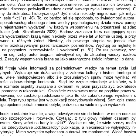
kim celu. Ważne będzie również zrozumienie, co poruszało ich twórców, c
esie i dlaczego poświęcili mu dużą część swojego życia i energii twórczej. 
emy do Sokratesa historycznego? Być może niekiedy mignie nam jak mityc
 lesie fikcji” (s. 46). To, co bardzo mi się spodobało, to świadomość autora
 sposób według obecnego stanu wiedzy psychologicznej działa nasza pamięć
 rejestratorem wydarzeń i w każdym wspomnieniu na przestrzeni lat zdarz
ikacje (zob. Strzałkowski 2023). Badacz zaznacza to w następujący spos
h wydarzeniach krążą więc niekiedy przez wiele lat w formie ustnej, a przy
owane u różnych źródeł. Niestety, do pewnego stopnia są jednak rów
nem« przekazywanym przez łańcuszek pośredników. Wędrują po mglistej kr
 na pograniczu rzeczywistości i wyobraźni” (s. 81). Po raz pierwszy, sz
a mi się, żeby autor biografii odwoływał się do aktualnej wiedzy nauko
i. Z reguły wspomnienia brane są jako autentyczne źródło informacji o danej 
ski filtruje wiele informacji za pośrednictwem wiedzy na temat życia l
ytnych. Wykazuje się dużą wiedzą z zakresu kultury i historii tamtego o
je, wiele niedopowiedzeń albo źle zrozumianych spraw może wynikać wł
ości odpowiedniego kontekstu. Stąd też częste retardacje w tekście, w k
e rozmaite aspekty związane z okresem, w jakim przyszło żyć Sokratesow
 pomocne w rekonstrukcji. Osobiście zszokowało mnie na przykład prawo w 
wowanie, co zostało przedstawione jako tło do zakończonego wyrokiem ś
iela. Tego typu spraw jest w publikacji zdecydowanie więcej. Sam opis zmag
egu epidemii potrafi zmienić optykę patrzenia na wiele innych wydarzeń.
chodzi o ostatnie kwestie, a więc odwoływanie się do historii, w moim odczuc
rdzo szczegółowe i rozwlekłe. Czytając, z tyłu głowy miałem czasami py
esem. Kiedy wróci na karty książki?”. Wydaje mi się, że wiele rzeczy możn
, co zdecydowanie „odchudziłoby” publikację, a niekoniecznie wpłynęłoby ni
erytorykę. Mimo wszystko wybaczam autorowi ten mankament. Widać bowiem