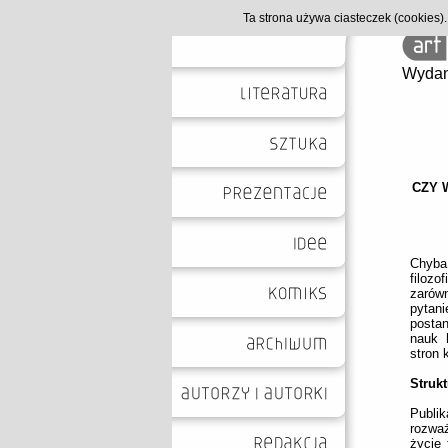
Ta strona używa ciasteczek (cookies
Wydan
CZY 
Chyba
filozo
zarówn
pytani
postan
nauk 
stron 
Strukt
Publi
rozważ
życie 