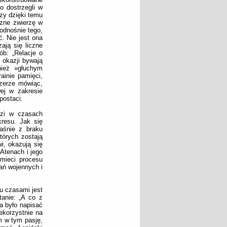
o dostrzegli w
Czy dzięki temu
zne zwierzę w
 odnośnie tego,
. Nie jest ona
ają się liczne
ób: „Relacje o
 okazji bywają
nież »głuchym
ainie pamięci,
czerze mówiąc,
wej w zakresie
postaci.
udzi w czasach
kresu. Jak się
aśnie z braku
tórych zostają
i, okazują się
Atenach i jego
mieci procesu
ań wojennych i
iu czasami jest
tanie: „A co z
a było napisać
ekorzystnie na
 w tym pasję,