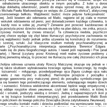
e odnalezienie utraconego obiektu w innym porządku. Z kolei u doros
duje dokładną odwrotność, powrót do etapu sprzed mowy, do języka „nie-
n Michała Pawła Markowskiego ze wstępu do „Czarnego słońca”), afatyczneg
ezsensownego bełkotu. Wątpliwość budzić może jedynie funkcjonalność te
wej. Jeśli bowiem akt oderwania od Matki, najpierw od jej ciała w mome
wskutek odstawienia od piersi, jest doświadczeniem każdego człowieka, 
e każdy nosi w sobie jej „mumię”? Zerwanie jest przecież każdorazowo d
ja przeżyta przez dziecko odsuwa się tylko na plan dalszy, nie znika, przyc
yzysowy moment, by znowu straszyć. Ta człowiecza niedola, psychiczn
nej chorze wydaje się zbyt łatwo tłumaczyć psychotyczne zachowania nie
cej wątpliwości budzi jednak próba używania tej konstrukcji do rozumienia l
c szerzej, sztuki. Już klasyczne studium metody psychoanalitycznej au
arte („Psychoanalityczna interpretacja opowiadania ‘Berenice’ Edgara
wało się do planu biograficznego autora. I nawet jeśli naprawdę i Poe (ana
arte), i Nerval (czytany przez Kristevą) mieli realne życiowe problemy
dziej pierwotną relacją, to przecież nie tłumaczą one całej złożoności ich pisa
cholijna odmowa uznania utraty Rzeczy Matczynej okazuje się jednak w ś
vej także skutkiem wybrakowania trzeciego ogniwa, koniecznego, by mogła
a tożsamość – miłującego, przededypalnego ojca (figura czułego ojca na
wielu z nas myśleć o dziadku). Harmonijne przejście z porządku s
cięcego gaworzenia przy matczynej piersi) do porządku symbolicznego (p
 się bowiem tego pośredniczącego elementu, osłaniającego niejako dziec
 i surowości. Kristeva wielokrotnie akcentować będzie wagę empatycznej c
iej oddaje rosyjskie słowo
умиление
, czyli taki rodzaj miłości, w której 
ść i smutek, podszyty wiedzą o śmierci. Jedną z najważniejszych ikon p
w tej książce kontekst interpretacyjny), jest przedstawienie Matki Boski
 policzkiem do lewego policzka Dzieciątka (ikona zatytułowana
Умиление
).
cznego smutku kontakt matki i dziecka podkreślać ma wymieszanie tego, co 