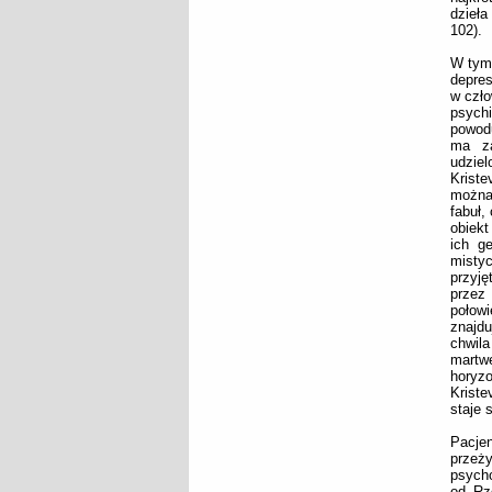
dzieła
102).
W tym 
depres
w czło
psychi
powodu
ma za
udziel
Kriste
można
fabuł,
obiek
ich g
misty
przyję
przez
połow
znajdu
chwila
martw
horyzo
Kriste
staje 
Pacjen
przeży
psycho
od Rz