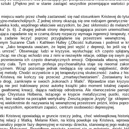
 sztuki („Piękno jest w stanie zastąpić wszystkie przemijające wartości p
miejscu warto przez chwilę zastanowić się nad stosunkiem Kristevej do tyt
yjno-melancholijnych. Z jednej strony okazują się one rodzajem genetyczni
wieka kodu, wspólnego właściwie wszystkim, bo „bez skłonności do melancholi
ka” (s. 6). Z drugiej jednak strony depresja osiągająca poziom uniemożliwia
jąca zapadanie się w czarną dziurę rozpaczy wymaga ingerencji terapeuty, 
 zadanie leczyć poprzez przyglądanie się przestrzeni wewnętrznej
onym Suzanne Clark i Kathleen Hulley („Obcość kulturowa i podmiot w kr
va: „Jako terapeuta uważam, że lepiej jest wyjść z depresji, bo jeśli się t
 umrzeć”. Obserwując ludzi w kryzysie, wysłuchując ich często splątan
 chcąc nie chcąc wchodzi ona z nimi w niezwykłe relacje, oddaje się swym p
t przeniesienia ich często dramatycznych emocji. Odpowiada własną semi
esty ciała. Tym samym profesja psychoanalityka staje się nieomal zako
cyzmem. Wciąż pozostaje jednak niedająca się usunąć wątpliwość, dro
tej metody. Chodzi oczywiście o jej terapeutyczną skuteczność: żadna z hist
 Kristevą nie kończy się przecież „zmartwychwstaniem”. Zostawiamy ko
ie drogi, zamknięte w swoich „kokonach z Matki”. Wprawdzie stan kryzys
ją nie jest traktowany przez autorkę książki jako moment totalnej zapaśc
 gwałtownej kreacji, dająca nadzieję odrodzenia. Ale równocześnie pamię
ego Chrystusa Holbeina, leżącego w krypcie metafizycznej pustki, rozc
nt, bez nadziei na porządek wertykalny. Zresztą pojęcie „krypty” (gr. sklepien
vej wielokrotnie do nazywania tej wewnętrznej przestrzeni próżni, która popr
się wszystkim, epicentrum zapaści, centrum osobowości depresyjnej.
tki Kristevej opowiadają w gruncie rzeczy jedną, choć wielowątkową historię
tej relacji z Matką. Melanie Klein, na którą powołuje się Kristeva, wprow
analizy pojęcie fazy depresyjnej w rozwoju dziecka, stanowiącej jego reakcj
eczy Matczynej. Prawidłowo przeżyta zamieni się w mówienie, dzięki kt