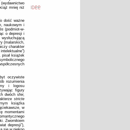
 (wydawnictwo
ciąż mniej niż
 To dość ważne
ym, naukowym i
cès
(podmiot-w-
ąc o depresji i
 wysłuchującą
y (malarskich,
niczy charakter
ntelektualne”)
, pisał książek
symbolicznego
współczesnych
byt oczywiste
sób rozumienia
omy i logosu
ywając figury
ch dwóch sfer,
rakterze
stricte
amym książka
ajciekawsze, w
etę momentami
 romantycznego
ki. Zwornikiem
at depresji”),
a się w piękno