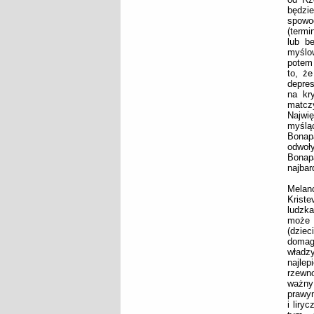
będzi
spowo
(termi
lub b
myślo
potem 
to, ż
depres
na kr
matczy
Najwię
myślą
Bonap
odwoły
Bonap
najbar
Melan
Kriste
ludzk
może 
(dzie
domaga
władzy
najlep
rzewno
ważny 
prawym
i liry