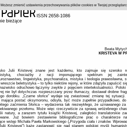
). Możesz zmienić ustawienia przechowywania plików cookies w Twojej przeglądar
ISSN 2658-1086
ie bieżące
Beata Mytych
KRISTEVA W P
sko Julii Kristevej znane jest każdemu, kto zajmuje się szeroko r
istyką, chociażby z racji imponującego spektrum jej zainter
turoznawstwo, lingwistyka, psychoanaliza, mistyka i teologia prawosławna, s
, wreszcie beletrystyka – to tylko niektóre rejony, w które zdążyła zapuścić si
 nazwisko odruchowo łączymy zwykle z pojęciem intertekstualności. Polski 
vej nie był dotychczas rozpieszczany przez tłumaczy, dostawał drobne frag
ego dorobku. „Czarne słońce” wydaje się zwiastować zmianę tej sytuacji.
a, mająca postać oksymoronu, odsyła, być może zupełnie przypadkowo, do
witego zaćmienia Słońca – wydarzenia tak niezwykłego, że uznawanego za
zekiwanego przełomu. Może więc rzeczywiście za sprawą wróżebnego chara
ii natury, a zarazem tytułu książki Kristevej, zaległości translatorskie z
owane. Już bowiem zestawienie bibliograficzne prac o charakterze n
ące wstęp Michała Pawła Markowskiego („Przygoda ciała i znaków. Wprowa
ulii Kristevej”) każe zastanowić się nad stanem polskiej myśli humanist