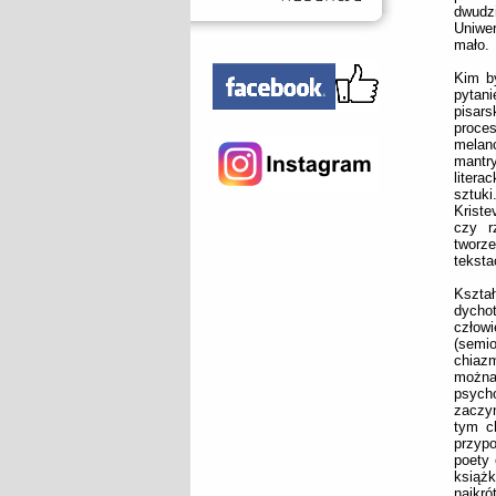
dwudz
Uniwer
mało.
Kim by
pytan
pisars
proces
melan
mantry
litera
sztuk
Kriste
czy r
tworz
teksta
Kszta
dychot
człow
(semi
chiazm
można
psych
zaczyn
tym c
przypo
poety 
książk
najkró