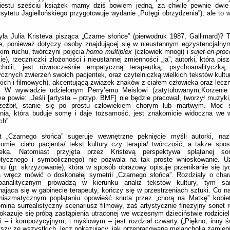
iestu sześciu książek mamy dziś bowiem jedną, za chwilę pewnie dwie
sytetu Jagiellońskiego przygotowuje wydanie „Potęgi obrzydzenia”), ale to w
ła Julia Kristeva pisząca „Czarne słońce” (pierwodruk 1987, Gallimard)?
ie, ponieważ dotyczy osoby znajdującej się w nieustannym egzystencjaln
kim ruchu, twórczyni pojęcia
homo multiplex
(człowiek mnogi) i
sujet-en-pro
ie), rzeczniczki złożoności i nieustannej zmienności „ja”, autorki, która pisz
cholii, jest równocześnie empatyczną terapeutką, psychoanalityczką,
cznych zwierzeń swoich pacjentek, oraz czytelniczką wielkich tekstów kultur
ckich i filmowych), akcentującą związek znaków z ciałem człowieka oraz lecz
i. W wywiadzie udzielonym Perry’emu Meislowi (zatytułowanym„Korzenie i
va powie: „Jeśli [artysta – przyp. BMF] nie będzie pracował, tworzył muzyki
zeźbił, stanie się po prostu człowiekiem chorym lub martwym. Moc 
enia, która buduje somę i daje tożsamość, jest znakomicie widoczna we 
ch”.
łt „Czarnego słońca” sugeruje wewnętrzne pęknięcie myśli autorki, naz
omie: ciało pacjenta/ tekst kultury czy terapia/ twórczość, a także spo
ieka. Natomiast przyjęta przez Kristevą perspektywa splątanej s
otycznego i symbolicznego) nie pozwala na tak proste wnioskowanie. Uż
u (gr. skrzyżowanie), która w sposób obrazowy opisuje przenikanie się ty
 wręcz mówić o doskonałej symetrii „Czarnego słońca”. Rozdziały o cha
oanalitycznym prowadzą w kierunku analiz tekstów kultury, tym s
ająca się w gabinecie terapeuty, kończy się w przestrzeniach sztuki. Co n
hiazmatycznym poplątaniu opowieść snuta przez „chorą na Matkę” kobi
mina surrealistyczny scenariusz filmowy, zaś artystycznie finezyjny sonet
okazuje się próbą zastąpienia utraconej we wczesnym dzieciństwie rodziciel
i – i kompozycyjnym, i myślowym – jest rozdział czwarty („Piękno, inny świ
tszy ze wszystkich, lecz pokazujący, jak przepracowana melancholia zamieni