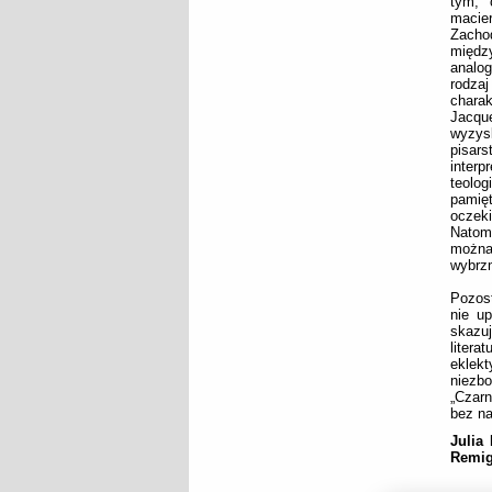
tym, 
macier
Zacho
między
analo
rodzaj
chara
Jacqu
wyzys
pisar
inter
teolo
pamię
oczeki
Natom
można
wybrzm
Pozost
nie up
skazu
litera
eklekt
niezb
„Czarn
bez na
Julia
Remig