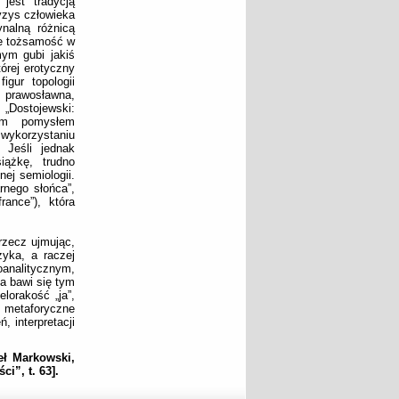
jest tradycją
ryzys człowieka
nalną różnicą
je tożsamość w
ym gubi jakiś
tórej erotyczny
igur topologii
 prawosławna,
„Dostojewski:
wym pomysłem
wykorzystaniu
 Jeśli jednak
iążkę, trudno
ej semiologii.
rnego słońca”,
ance”), która
 rzecz ujmując,
zyka, a raczej
nalitycznym,
va bawi się tym
lorakość „ja”,
 metaforyczne
, interpretacji
eł Markowski,
i”, t. 63].