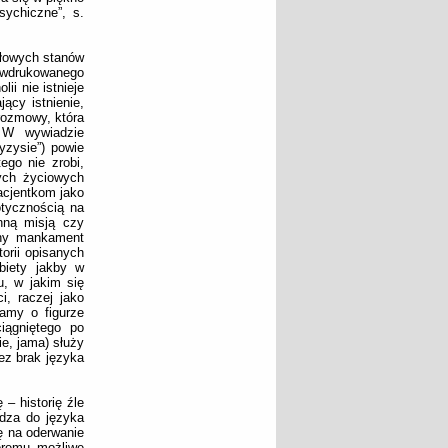
sychiczne”, s.
ułowych stanów
e wdrukowanego
i nie istnieje
jący istnienie,
rozmowy, która
. W wywiadzie
yzysie”) powie
ego nie zrobi,
ych życiowych
acjentkom jako
otycznością na
nną misją czy
bny mankament
orii opisanych
biety jakby w
u, w jakim się
i, raczej jako
tamy o figurze
iągniętego po
ie, jama) służy
zez brak języka
 – historię źle
adza do języka
ę na oderwanie
óremu możliwe