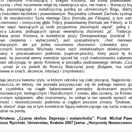
co ziemskie. Pochodząca z Bułgarii Kristeva, dla której prawosławie 
zystą – choć rozumienie religii tej zawdzięcza ojcu, nie matce – tłumaczy k
du, pozostającego z metafizyczną pustką po uśmierconym Bogu, doktry
 kościołem łacińskim i prawosławnym. Racjonalny człowiek Zachodu zysku
gii do niezależności Syna równego Ojcu (formuła
per Filioque
), a tym sam
 ciemności i mistycznej głębi Trójcy prawosławnej (formuła
per Filiom
), w k
kter więzi tworzących ją osób przypomina „boromejski węzeł”, jedną z f
es’a Lacana, próbujących opisać wewnętrzną złożoność „ja”. Tradycja
kana przez Kristevą w kontekście prozy Dostojewskiego (rozdział 7: 
stwo cierpienia i wybaczenia”), jest uzasadnionym, choć nieno
pretacyjnym, ale już próba rozumienia złożoności człowieka przy 
gicznych konceptów Wschodu może razić intelektualnym eklektyzmem.
tamy o procesualności podmiotu (
sujet-en-procès
), który pisze tę ks
wać, by pozostał wierny metodzie sprzed lat, czyli marksistowsko zabarwion
iast odczytując te gesty Kristevej w porządku podstawowego tematu „Cza
 uznać je za powrót do Rzeczy Matczynej (esej „Bulgarie, ma souffr
iewa w snach, akcencie, intonacji i zmysłowości.
aje jeszcze kwestia stylu, w którym odciska się ciało piszącej. Najprościej
raszcza on lektury, nie pozwala przyzwyczaić się do jednego rejestru ję
je czytelnika na ciągłe balansowanie pomiędzy dyskursami psychoa
turoznawczym, teologicznym i filozoficznym. I znowu, albo uznamy, że Kriste
ycznym splątaniem, albo zrozumiemy, że usiłuje w ten sposób wyrazić wie
orność i nieskończoność podmiotu w ciągłym procesie zmiany. Tytułowe,
e słońce” staje się w tym kontekście figurą niekończącego się ruchu znaczeń
dziei na pointę.
 Kristeva: „Czarne słońce. Depresja i melancholia”. Przeł. Michał Paw
iusz Ryziński. Universitas, Kraków 2007 [seria: „Horyzonty Nowoczesnośc