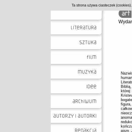
Ta strona używa ciasteczek (cookies
Wydan
Nazwi
human
Litera
Biblią
której
Kriste
bogat
figur
całko
nieoc
anomal
reduk
kończ
pism J