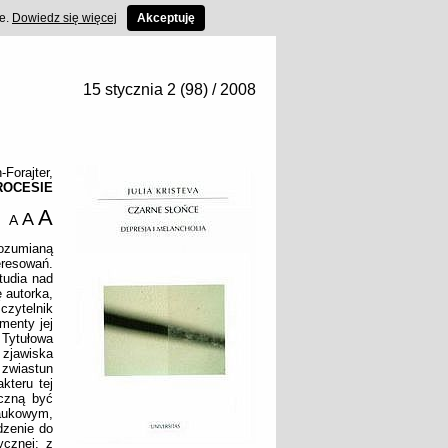
ce.
Dowiedz się więcej
Akceptuję
15 stycznia 2 (98) / 2008
-Forajter
,
ROCESIE
A
A
A
ozumianą
esowań.
tudia nad
ę autorka,
czytelnik
menty jej
 Tytułowa
 zjawiska
 zwiastun
kteru tej
aczną być
aukowym,
dzenie do
ycznej: z