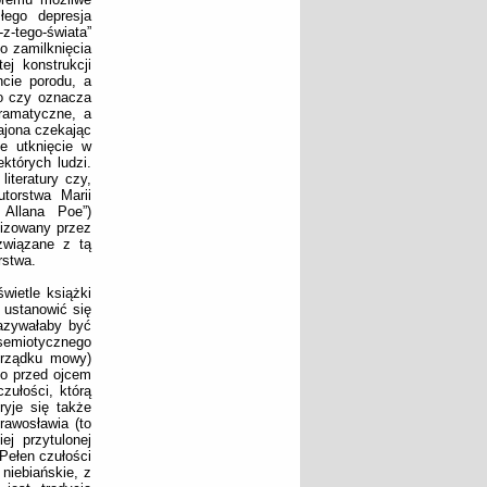
łego depresja
z-tego-świata”
o zamilknięcia
j konstrukcji
ncie porodu, a
to czy oznacza
ramatyczne, a
zajona czekając
e utknięcie w
których ludzi.
iteratury czy,
torstwa Marii
 Allana Poe”)
lizowany przez
 związane z tą
rstwa.
wietle książki
 ustanowić się
kazywałaby być
emiotycznego
orządku mowy)
ko przed ojcem
zułości, którą
kryje się także
rawosławia (to
ej przytulonej
 Pełen czułości
niebiańskie, z