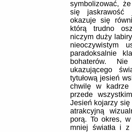
symbolizować, że
się jaskrawość
okazuje się równ
którą trudno os
niczym duży labiry
nieoczywistym u
paradoksalnie kla
bohaterów. Ni
ukazującego św
tytułową jesień w
chwilę w kadrze 
przede wszystkim
Jesień kojarzy się
atrakcyjną wizua
porą. To okres, 
mniej światła i 