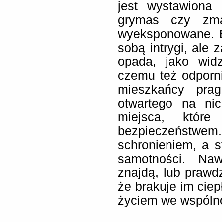
jest wystawiona
grymas czy zma
wyeksponowane. 
sobą intrygi, ale
opada, jako widz
czemu też odporni
mieszkańcy pra
otwartego na ni
miejsca, któr
bezpieczeństwem. 
schronieniem, a s
samotności. Naw
znajdą, lub prawd
że brakuje im ciepł
życiem we wspólno