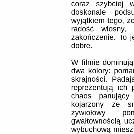
coraz szybciej 
doskonale pods
wyjątkiem tego, że
radość wiosny, 
zakończenie. To je
dobre.
W filmie dominuj
dwa kolory: pomar
skrajności. Pada
reprezentują ich
chaos panujący
kojarzony ze s
żywiołowy po
gwałtownością ucz
wybuchową miesza