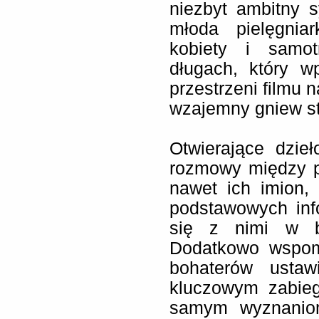
niezbyt ambitny 
młoda pielęgnia
kobiety i samo
długach, który w
przestrzeni filmu 
wzajemny gniew st
Otwierające dzie
rozmowy między p
nawet ich imion,
podstawowych inf
się z nimi w ba
Dodatkowo wspoma
bohaterów ustaw
kluczowym zabieg
samym wyznaniom