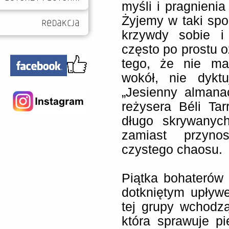
myśli i pragnienia
Żyjemy w taki spo
krzywdy sobie i
często po prostu 
tego, że nie ma
wokół, nie dykt
„Jesienny almana
reżysera Béli Ta
długo skrywanych
zamiast przyno
czystego chaosu.
Piątka bohaterów
dotkniętym upływ
tej grupy wchodzą
która sprawuje p