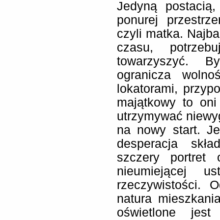
Jedyną postacią,
ponurej przestrz
czyli matka. Najb
czasu, potrzeb
towarzyszyć. B
ogranicza wolno
lokatorami, przyp
majątkowy to oni
utrzymywać niewyg
na nowy start. Je
desperacja skła
szczery portret
nieumiejącej u
rzeczywistości. 
natura mieszkani
oświetlone jes