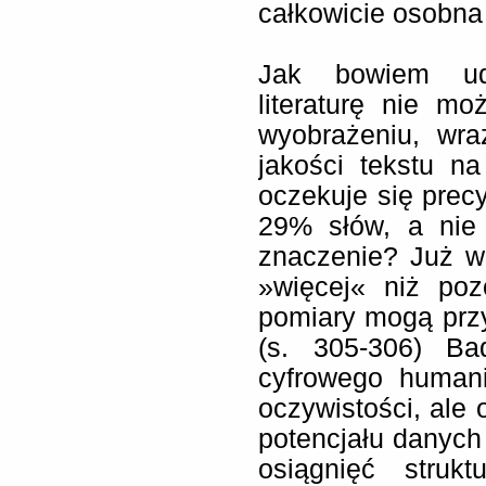
całkowicie osobna
Jak bowiem udo
literaturę nie m
wyobrażeniu, wra
jakości tekstu na
oczekuje się prec
29% słów, a nie
znaczenie? Już w
»więcej« niż po
pomiary mogą przy
(s. 305-306) B
cyfrowego humani
oczywistości, ale 
potencjału danych
osiągnięć struk