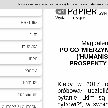
Ta strona używa ciasteczek (cookies). Możesz zmienić ustawienia p
ISSN 
Wydanie bieżące
Magdalen
PO CO 'MIERZY
('HUMANI
PROSPEKTY 
Kiedy w 2017 ro
próbował udziel
pytanie, „kim są
cyfrowi?”, w swoi