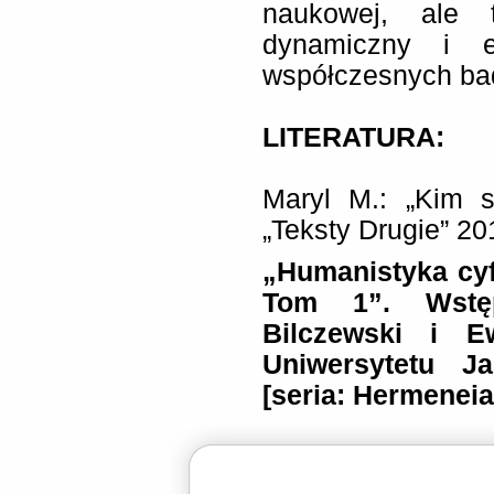
naukowej, ale 
dynamiczny i el
współczesnych ba
LITERATURA:
Maryl M.: „Kim s
„Teksty Drugie” 201
„Humanistyka cyf
Tom 1”. Wstę
Bilczewski i E
Uniwersytetu Ja
[seria: Hermeneia