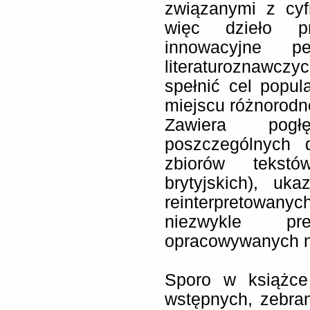
związanymi z cyf
więc dzieło pr
innowacyjne p
literaturoznawc
spełnić cel popul
miejscu różnorod
Zawiera pogł
poszczególnych d
zbiorów tekstó
brytyjskich), uk
reinterpretowan
niezwykle pr
opracowywanych n
Sporo w książce
wstępnych, zebran