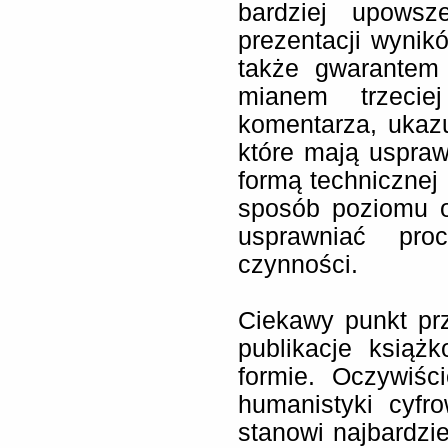
bardziej upowsz
prezentacji wynik
także gwarantem 
mianem trzecie
komentarza, ukaz
które mają uspraw
formą technicznej 
sposób poziomu o
usprawniać pro
czynności.
Ciekawy punkt prz
publikacje książ
formie. Oczywiśc
humanistyki cyfr
stanowi najbardzie