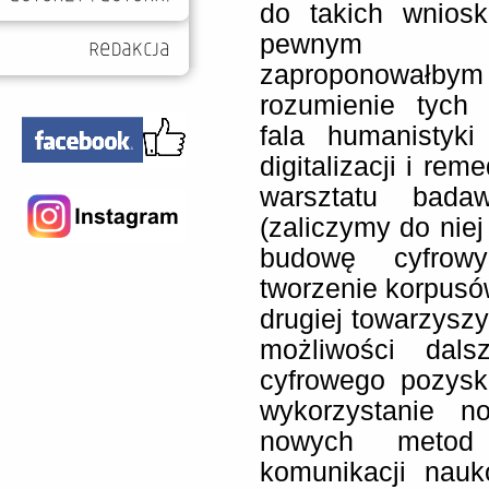
do takich wnios
pewnym upr
zaproponowałb
rozumienie tych 
fala humanistyki
digitalizacji i rem
warsztatu badaw
(zaliczymy do niej
budowę cyfrowy
tworzenie korpusów
drugiej towarzysz
możliwości dals
cyfrowego pozysk
wykorzystanie 
nowych metod
komunikacji nauk