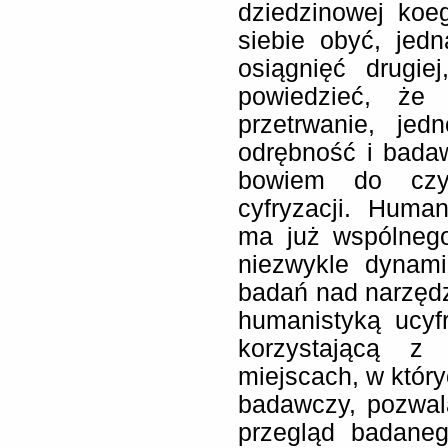
dziedzinowej koe
siebie obyć, jed
osiągnięć drugie
powiedzieć, że
przetrwanie, jed
odrębność i bada
bowiem do czy
cyfryzacji. Human
ma już wspólnego
niezwykle dynami
badań nad narzędzi
humanistyką ucyfr
korzystającą z
miejscach, w któr
badawczy, pozwal
przegląd badaneg