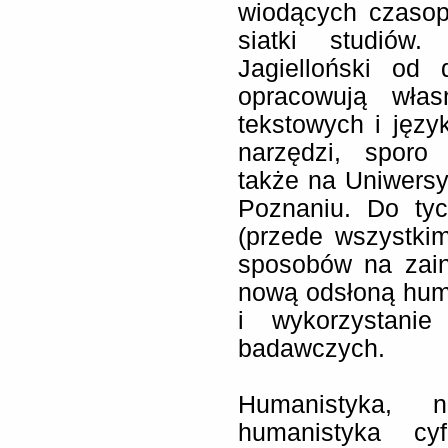
wiodących czasop
siatki studiów.
Jagielloński od 
opracowują wła
tekstowych i jęz
narzędzi, sporo 
także na Uniwers
Poznaniu. Do tyc
(przede wszystki
sposobów na zain
nową odsłoną huma
i wykorzystani
badawczych.
Humanistyka, n
humanistyka cy