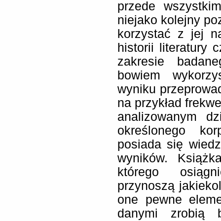
przede wszystkim
niejako kolejny p
korzystać z jej n
historii literatur
zakresie badan
bowiem wykorzy
wyniku przeprowa
na przykład frekwe
analizowanym dz
określonego kor
posiada się wiedz
wyników. Książk
którego osiągn
przynoszą jakiekol
one pewne elemen
danymi zrobią 