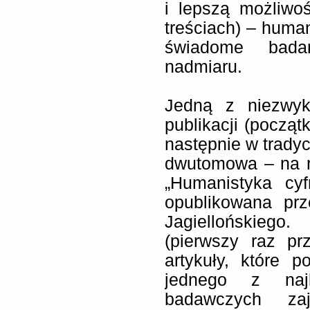
i lepszą możliwo
treściach) – huma
świadome badan
nadmiaru.
Jedną z niezwyk
publikacji (począ
następnie w tradyc
dwutomowa – na r
„Humanistyka cyf
opublikowana pr
Jagiellońskieg
(pierwszy raz pr
artykuły, które 
jednego z najb
badawczych zaj