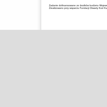
Zadanie dofinansowane ze środków budżetu Wojewó
Zrealizowano przy wsparciu Fundacji Otwarty Kod Kul