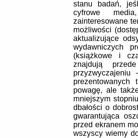
stanu badań, jeś
cyfrowe medi
zainteresowane te
możliwości (dostę
aktualizujące ods
wydawniczych pr
(książkowe i cza
znajdują prze
przyzwyczajeniu 
prezentowanych t
powagę, ale takż
mniejszym stopniu
dbałości o dobrost
gwarantująca osz
przed ekranem moni
wszyscy wiemy do