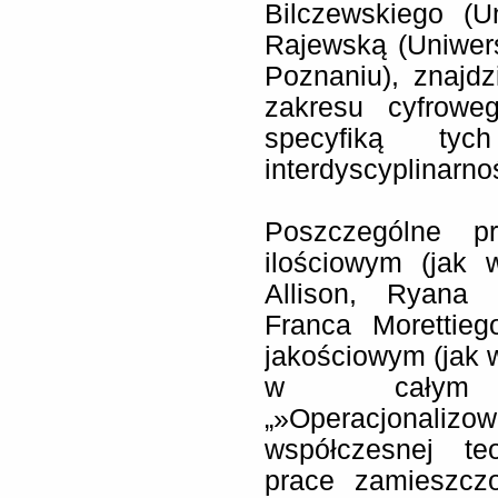
Bilczewskiego (U
Rajewską (Uniwer
Poznaniu), znajd
zakresu cyfrowe
specyfiką ty
interdyscyplinarno
Poszczególne pr
ilościowym (jak
Allison, Ryana 
Franca Morettieg
jakościowym (jak 
w całym t
„»Operacjonalizo
współczesnej teo
prace zamieszcz