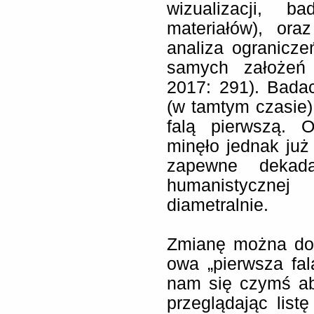
wizualizacji, 
materiałów), oraz
analiza ogranicz
samych założeń 
2017: 291). Bada
(w tamtym czasie)
falą pierwszą. 
minęło jednak już 
zapewne dekada
humanistycznej
diametralnie.
Zmianę można dos
owa „pierwsza fal
nam się czymś ab
przeglądając list