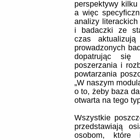
perspektywy kilku d
a więc specyficzna
analizy literacki
i badaczki ze st
czas aktualizuj
prowadzonych bada
dopatrując się
poszerzania i ro
powtarzania posz
„W naszym modula
o to, żeby baza d
otwarta na tego typ
Wszystkie poszcz
przedstawiają os
osobom, które i