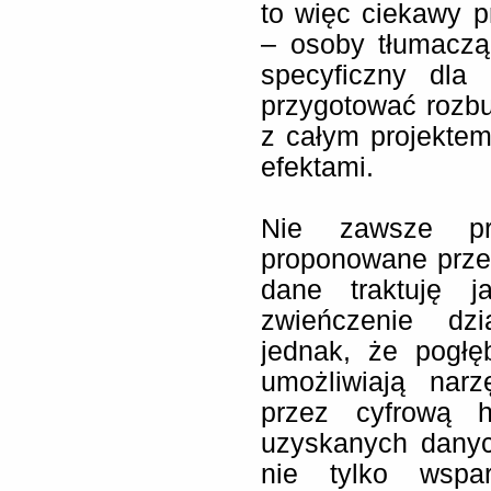
to więc ciekawy 
– osoby tłumacz
specyficzny dla 
przygotować rozb
z całym projektem
efektami.
Nie zawsze prz
proponowane prze
dane traktuję j
zwieńczenie dz
jednak, że pogłę
umożliwiają nar
przez cyfrową h
uzyskanych danyc
nie tylko wsparc