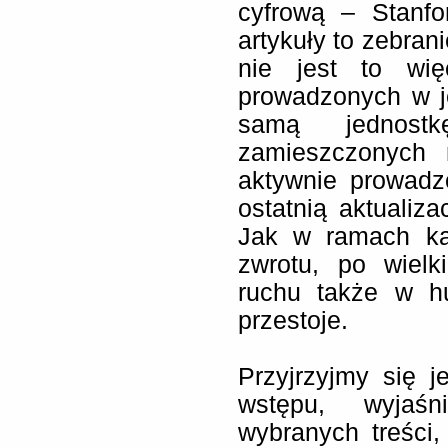
cyfrową – Stanfo
artykuły to zebran
nie jest to wię
prowadzonych w j
samą jednostk
zamieszczonych n
aktywnie prowadz
ostatnią aktualiz
Jak w ramach ka
zwrotu, po wielk
ruchu także w hu
przestoje.
Przyjrzyjmy się j
wstępu, wyjaśn
wybranych treści