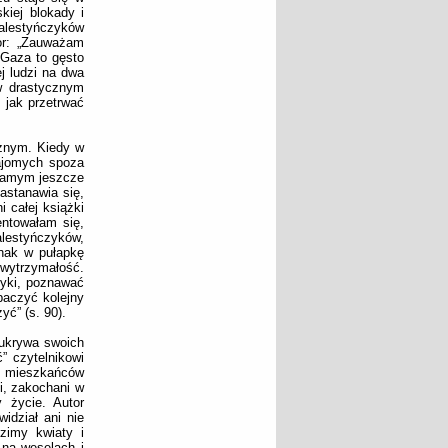
kiej blokady i
Palestyńczyków
or: „Zauważam
 Gaza to gęsto
j ludzi na dwa
 w drastycznym
 jak przetrwać
rznym. Kiedy w
najomych spoza
 samym jeszcze
astanawia się,
 całej książki
entowałam się,
lestyńczyków,
dnak w pułapkę
 wytrzymałość.
zyki, poznawać
baczyć kolejny
ć” (s. 90).
 ukrywa swoich
” czytelnikowi
ły mieszkańców
i, zakochani w
y życie. Autor
widział ani nie
dzimy kwiaty i
 na weselach i