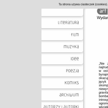
Ta strona używa ciasteczek (cookies
Wydan
„Nie 
najtru
w ost
bynajm
okazuj
języ
skomp
niewy
gravit
bomba
intros
ogrom
wściek