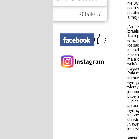
nie wy
postrz
przetr
a mój 
„Nie 
izrae
Taka 
w natu
rozp
miesz
z cora
mają c
wokół
najgo
Palest
domow
wymyśl
wierz
jednoc
bliżej
– pisz
aptece
wymaga
szczę
chust
„Nawe
jeszcz
Wizja