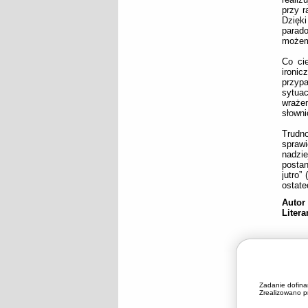
przy r
Dzięki
parado
możem
Co cie
ironic
przyp
sytua
wraże
słowni
Trudno
sprawi
nadzi
posta
jutro”
ostate
Autor
Liter
Zadanie dofin
Zrealizowano pr