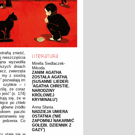
trafią znieść,
j nieszczęścia
jna wyzwoliła
Mirella Siedlaczek-
wszych dniach
Mikoda
,
ecz, zwierzęta
ZANIM AGATHA
 my z siostrą
ZOSTAŁA AGATHĄ
” pozwalają im
(SUSANNE LIEDER:
o szybkie – i
'AGATHA CHRISTIE.
yślę, że coraz
NARODZINY
 jeść” (s. 174)
KRÓLOWEJ
tują się, że w
KRYMINAŁU')
lejce po chleb
 główne źródło
Anna Słania
,
dokiem paczki
NADZIEJA UMIERA
stanawia się:
OSTATNIA ('NIE
 jedzenia. Co
ZAPOMNIJ NAKARMIĆ
GOŁĘBI. DZIENNIK Z
GAZY')
zu staje się w