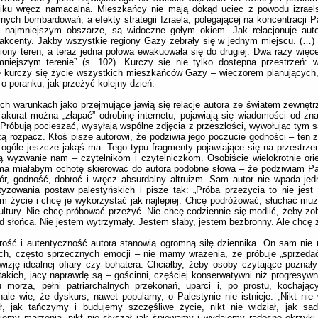
niku wręcz namacalna. Mieszkańcy nie mają dokąd uciec z powodu izraels
rnych bombardowań, a efekty strategii Izraela, polegającej na koncentracji 
k najmniejszym obszarze, są widoczne gołym okiem. Jak relacjonuje aut
akcenty. Jakby wszystkie regiony Gazy zebrały się w jednym miejscu. (…)
iony teren, a teraz jedna połowa ewakuowała się do drugiej. Dwa razy więce
mniejszym terenie” (s. 102). Kurczy się nie tylko dostępna przestrzeń:
 kurczy się życie wszystkich mieszkańców Gazy – wieczorem planujących,
 o poranku, jak przeżyć kolejny dzień.
ch warunkach jako przejmujące jawią się relacje autora ze światem zewnęt
akurat można „złapać” odrobinę internetu, pojawiają się wiadomości od z
Próbują pocieszać, wysyłają wspólne zdjęcia z przeszłości, wywołując tym
ą rozpacz. Ktoś pisze autorowi, że podziwia jego poczucie godności – ten z
ogóle jeszcze jakąś ma. Tego typu fragmenty pojawiające się na przestrzeni
ą wyzwanie nam – czytelnikom i czytelniczkom. Osobiście wielokrotnie ori
ma miałabym ochotę skierować do autora podobne słowa – że podziwiam Pa
ór, godność, dobroć i wręcz absurdalny altruizm. Sam autor nie wpada je
yzowania postaw palestyńskich i pisze tak: „Próba przeżycia to nie jest
 życie i chcę je wykorzystać jak najlepiej. Chcę podróżować, słuchać mu
ultury. Nie chcę próbować przeżyć. Nie chcę codziennie się modlić, żeby zo
 słońca. Nie jestem wytrzymały. Jestem słaby, jestem bezbronny. Ale chcę ży
ość i autentyczność autora stanowią ogromną siłę dziennika. On sam nie
ch, często sprzecznych emocji – nie mamy wrażenia, że próbuje „sprzedać
wizję idealnej ofiary czy bohatera. Chciałby, żeby osoby czytające pozna
akich, jacy naprawdę są – gościnni, częściej konserwatywni niż progresywn
 morza, pełni patriarchalnych przekonań, uparci i, po prostu, kochając
ale wie, że dyskurs, nawet popularny, o Palestynie nie istnieje: „Nikt nie 
ał, jak tańczymy i budujemy szczęśliwe życie, nikt nie widział, jak sa
ujemy marzenia, nikt nie słyszał jak śpiewamy i wydajemy radosne okrzyki