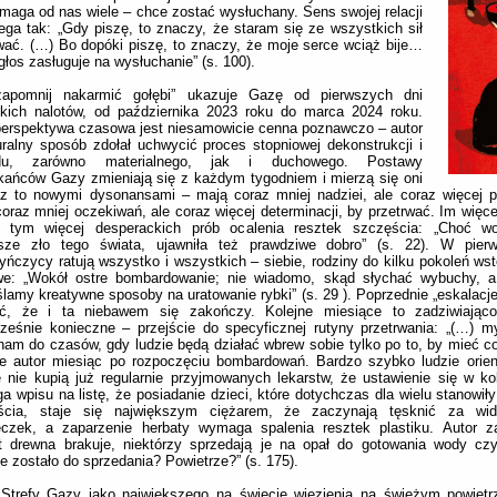
maga od nas wiele – chce zostać wysłuchany. Sens swojej relacji
ega tak: „Gdy piszę, to znaczy, że staram się ze wszystkich sił
wać. (…) Bo dopóki piszę, to znaczy, że moje serce wciąż bije…
głos zasługuje na wysłuchanie” (s. 100).
zapomnij nakarmić gołębi” ukazuje Gazę od pierwszych dni
lskich nalotów, od października 2023 roku do marca 2024 roku.
perspektywa czasowa jest niesamowicie cenna poznawczo – autor
ralny sposób zdołał uchwycić proces stopniowej dekonstrukcji i
adu, zarówno materialnego, jak i duchowego. Postawy
kańców Gazy zmieniają się z każdym tygodniem i mierzą się oni
z to nowymi dysonansami – mają coraz mniej nadziei, ale coraz więcej po
oraz mniej oczekiwań, ale coraz więcej determinacji, by przetrwać. Im więce
, tym więcej desperackich prób ocalenia resztek szczęścia: „Choć wo
rsze zło tego świata, ujawniła też prawdziwe dobro” (s. 22). W pier
yńczycy ratują wszystko i wszystkich – siebie, rodziny do kilku pokoleń wst
e: „Wokół ostre bombardowanie; nie wiadomo, skąd słychać wybuchy, a
amy kreatywne sposoby na uratowanie rybki” (s. 29 ). Poprzednie „eskalacje
yć, że i ta niebawem się zakończy. Kolejne miesiące to zadziwiając
ześnie konieczne – przejście do specyficznej rutyny przetrwania: „(…) m
 nam do czasów, gdy ludzie będą działać wbrew sobie tylko po to, by mieć co
e autor miesiąc po rozpoczęciu bombardowań. Bardzo szybko ludzie orien
 nie kupią już regularnie przyjmowanych lekarstw, że ustawienie się w ko
 wpisu na listę, że posiadanie dzieci, które dotychczas dla wielu stanowiły
ścia, staje się największym ciężarem, że zaczynają tęsknić za wi
eczek, a zaparzenie herbaty wymaga spalenia resztek plastiku. Autor za
t drewna brakuje, niektórzy sprzedają je na opał do gotowania wody czy
e zostało do sprzedania? Powietrze?” (s. 175).
 Strefy Gazy jako największego na świecie więzienia na świeżym powietr