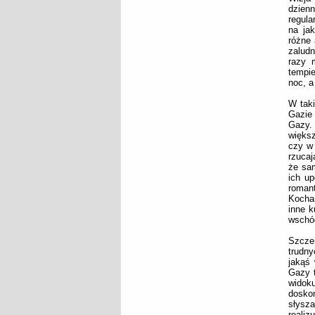
dzien
regula
na ja
różne 
zaludn
razy 
tempie
noc, a
W taki
Gazie 
Gazy. 
większ
czy w 
rzucaj
że sa
ich up
romant
Kocham
inne k
wschód
Szczer
trudny
jakąś 
Gazy t
widoku
doskon
słysz
realiz