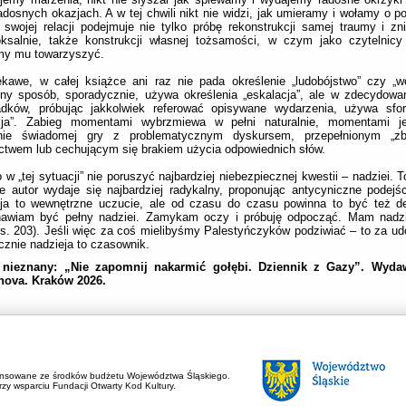
adosnych okazjach. A w tej chwili nikt nie widzi, jak umieramy i wołamy o p
 swojej relacji podejmuje nie tylko próbę rekonstrukcji samej traumy i zni
ksalnie, także konstrukcji własnej tożsamości, w czym jako czytelnicy 
y mu towarzyszyć.
kawe, w całej książce ani raz nie pada określenie „ludobójstwo” czy „w
zny sposób, sporadycznie, używa określenia „eskalacja”, ale w zdecydowa
adków, próbując jakkolwiek referować opisywane wydarzenia, używa sfor
cja”. Zabieg momentami wybrzmiewa w pełni naturalnie, momentami j
nie świadomej gry z problematycznym dyskursem, przepełnionym „zb
ctwem lub cechującym się brakiem użycia odpowiednich słów.
 w „tej sytuacji” nie poruszyć najbardziej niebezpiecznej kwestii – nadziei. T
e autor wydaje się najbardziej radykalny, proponując antycyniczne podejś
eja to wewnętrzne uczucie, ale od czasu do czasu powinna to być też de
nawiam być pełny nadziei. Zamykam oczy i próbuję odpocząć. Mam nadzi
 (s. 203). Jeśli więc za coś mielibyśmy Palestyńczyków podziwiać – to za ud
cznie nadzieja to czasownik.
 nieznany: „Nie zapomnij nakarmić gołębi. Dziennik z Gazy”. Wyda
anova. Kraków 2026.
ansowane ze środków budżetu Województwa Śląskiego.
zy wsparciu Fundacji Otwarty Kod Kultury.