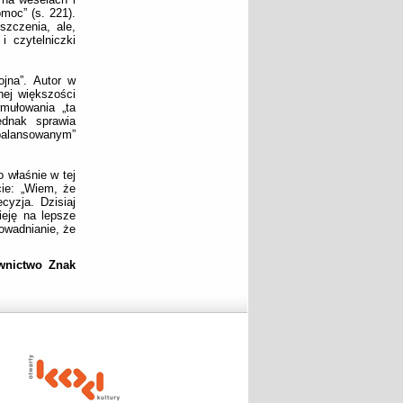
omoc” (s. 221).
szczenia, ale,
i czytelniczki
ojna”. Autor w
nej większości
mułowania „ta
ednak sprawia
alansowanym”
o właśnie w tej
cie: „Wiem, że
cyzja. Dzisiaj
eję na lepsze
owadnianie, że
wnictwo Znak