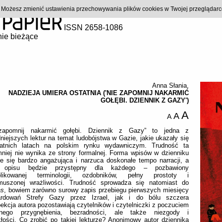
). Możesz zmienić ustawienia przechowywania plików cookies w Twojej przeglądar
ISSN 2658-1086
ie bieżące
Anna Słania
,
NADZIEJA UMIERA OSTATNIA ('NIE ZAPOMNIJ NAKARMIĆ
GOŁĘBI. DZIENNIK Z GAZY')
A
A
A
zapomnij nakarmić gołębi. Dziennik z Gazy” to jedna z
dniejszych lektur na temat ludobójstwa w Gazie, jakie ukazały się
atnich latach na polskim rynku wydawniczym. Trudność ta
niej nie wynika ze strony formalnej. Forma wpisów w dzienniku
e się bardzo angażująca i narzuca doskonałe tempo narracji, a
k opisu będzie przystępny dla każdego – pozbawiony
likowanej terminologii, ozdobników, pełny prostoty i
muszonej wrażliwości. Trudność sprowadza się natomiast do
as
, bowiem zarówno surowy zapis przebiegu pierwszych miesięcy
rdowań Strefy Gazy przez Izrael, jak i do bólu szczera
pekcja autora pozostawiają czytelników i czytelniczki z poczuciem
nego przygnębienia, bezradności, ale także niezgody i
łości. Co zrobić po takiej lekturze? Anonimowy autor dziennika