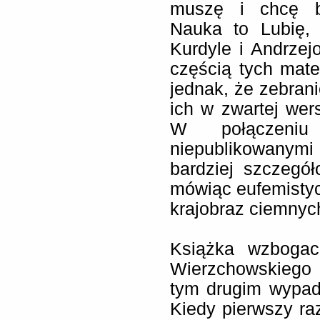
muszę i chcę b
Nauka to Lubię, 
Kurdyle i Andrze
częścią tych mater
jednak, że zebrani
ich w zwartej wer
W połączeniu
niepublikowanymi
bardziej szczegó
mówiąc eufemistyc
krajobraz ciemnych
Książka wzbogaco
Wierzchowskiego 
tym drugim wypadk
Kiedy pierwszy ra