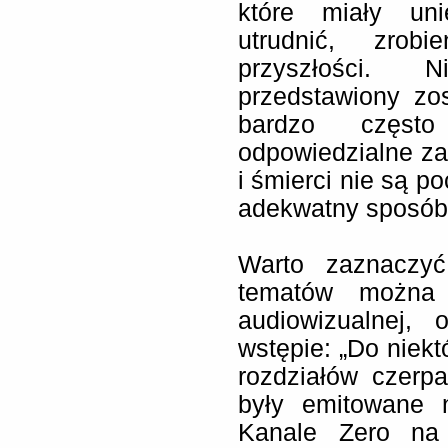
które miały uni
utrudnić, zrob
przyszłości. N
przedstawiony zo
bardzo częst
odpowiedzialne za
i śmierci nie są p
adekwatny sposób
Warto zaznaczy
tematów można 
audiowizualnej,
wstępie: „Do niek
rozdziałów czerpa
były emitowane 
Kanale Zero na 