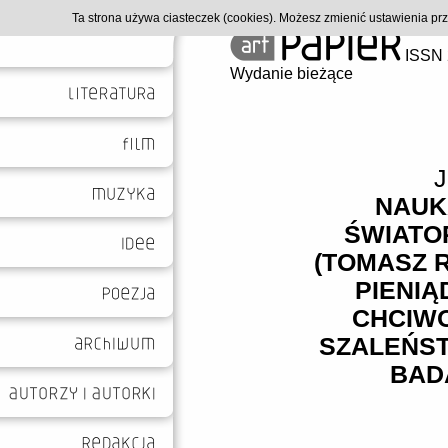
Ta strona używa ciasteczek (cookies). Możesz zmienić ustawienia p
ISSN 
Wydanie bieżące
J
NAUK
ŚWIATO
(TOMASZ 
PIENIĄ
CHCIWO
SZALEŃS
BAD