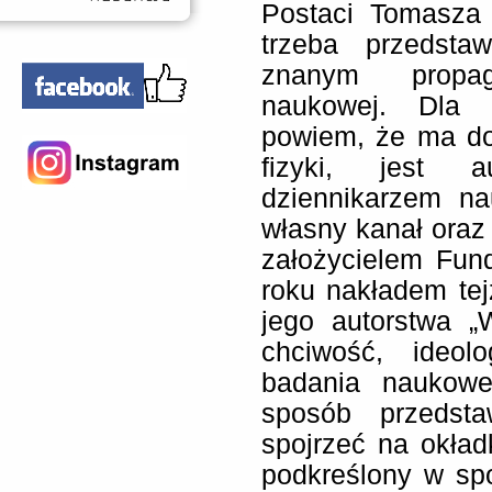
Postaci Tomasza
trzeba przedsta
znanym propag
naukowej. Dla 
powiem, że ma dok
fizyki, jest a
dziennikarzem n
własny kanał oraz
założycielem Fun
roku nakładem tej
jego autorstwa „
chciwość, ideol
badania naukowe
sposób przedsta
spojrzeć na okład
podkreślony w sp