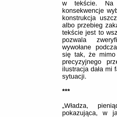
w tekście. Na 
konsekwencje wy
konstrukcja uszc
albo przebieg za
tekście jest to ws
pozwala zweryf
wywołane podczas
się tak, że mimo
precyzyjnego prz
ilustracja dała mi
sytuacji.
***
„Władza, pieni
pokazująca, w j