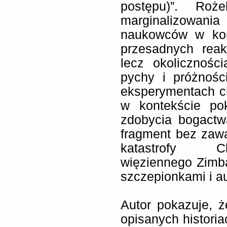
postępu)”. Roż
marginalizowania
naukowców w kon
przesadnych reak
lecz okolicznośc
pychy i próżnośc
eksperymentach c
w kontekście pok
zdobycia bogactw
fragment bez zawa
katastrofy Ch
więziennego Zimba
szczepionkami i 
Autor pokazuje, 
opisanych historia