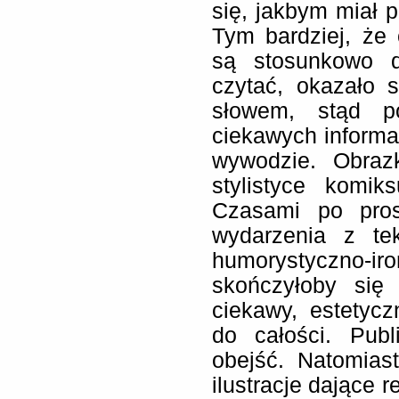
się, jakbym miał p
Tym bardziej, że c
są stosunkowo d
czytać, okazało 
słowem, stąd po
ciekawych informa
wywodzie. Obraz
stylistyce komik
Czasami po pros
wydarzenia z te
humorystyczno-iro
skończyłoby się
ciekawy, estetyc
do całości. Pub
obejść. Natomias
ilustracje dające r