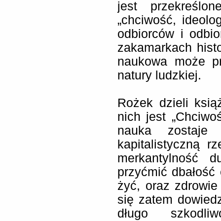
jest przekreślo
„chciwość, ideolog
odbiorców i odbi
zakamarkach histo
naukowa może pr
natury ludzkiej.
Rożek dzieli ksią
nich jest „Chciwo
nauka zostaje 
kapitalistyczną r
merkantylność du
przyćmić dbałość 
żyć, oraz zdrowie
się zatem dowied
długo szkodliw