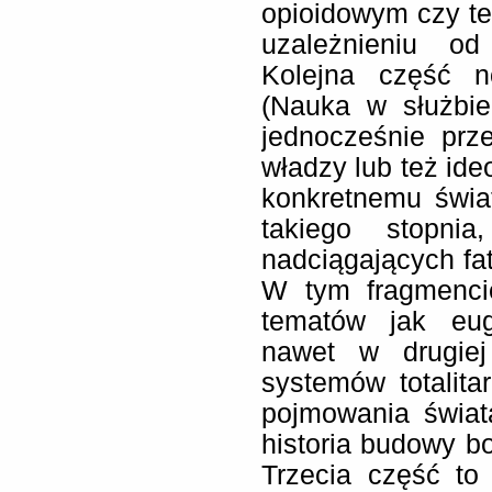
opioidowym czy też
uzależnieniu od
Kolejna część no
(Nauka w służbie
jednocześnie prz
władzy lub też id
konkretnemu świat
takiego stopni
nadciągających fat
W tym fragmenci
tematów jak eug
nawet w drugiej
systemów totalita
pojmowania świata
historia budowy b
Trzecia część to