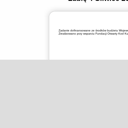
Zadanie dofinansowane ze środków budżetu Wojewó
Zrealizowano przy wsparciu Fundacji Otwarty Kod Kul