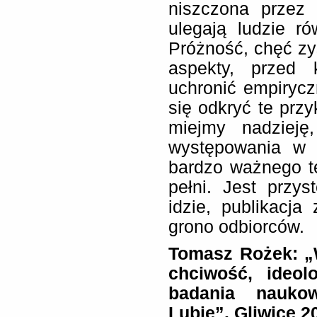
niszczona przez 
ulegają ludzie r
Próżność, chęć zys
aspekty, przed 
uchronić empirycz
się odkryć te przy
miejmy nadzieję,
występowania w p
bardzo ważnego t
pełni. Jest przy
idzie, publikacja
grono odbiorców.
Tomasz Rożek: „W
chciwość, ideol
badania nauko
Lubię”. Gliwice 2