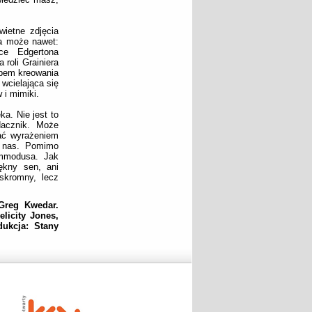
wietne zdjęcia
(a może nawet:
ce Edgertona
 roli Grainiera
bem kreowania
wcielająca się
 i mimiki.
a. Nie jest to
dacznik. Może
sać wyrażeniem
z nas. Pomimo
ommodusa. Jak
ękny sen, ani
 skromny, lecz
 Greg Kwedar.
licity Jones,
dukcja: Stany