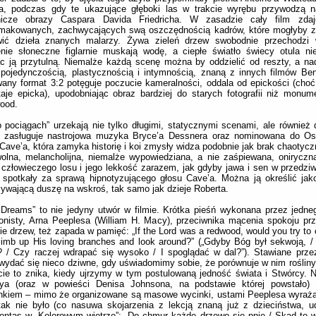
na, podczas gdy te ukazujące głęboki las w trakcie wyrębu przywodzą n
nicze obrazy Caspara Davida Friedricha. W zasadzie cały film zda
makowanych, zachwycających swą oszczędnością kadrów, które mogłyby 
wić dzieła znanych malarzy. Żywa zieleń drzew swobodnie przechodzi 
nie słoneczne figlarnie muskają wodę, a ciepłe światło świecy otula ni
c ją przytulną. Niemalże każdą scenę można by oddzielić od reszty, a na
pojedynczością, plastycznością i intymnością, znaną z innych filmów Be
any format 3:2 potęguje poczucie kameralności, oddala od epickości (choć
aje epicka), upodobniając obraz bardziej do starych fotografii niż monum
ood.
 pociągach” urzekają nie tylko długimi, statycznymi scenami, ale również
 zasługuje nastrojowa muzyka Bryce’a Dessnera oraz nominowana do Os
Cave’a, która zamyka historię i koi zmysły widza podobnie jak brak chaotyc
olna, melancholijna, niemalże wypowiedziana, a nie zaśpiewana, oniryczn
 człowieczego losu i jego lekkość zarazem, jak gdyby jawa i sen w przedzi
 spotkały za sprawą hipnotyzującego głosu Cave’a. Można ją określić jak
ywającą duszę na wskroś, tak samo jak dzieje Roberta.
 Dreams” to nie jedyny utwór w filmie. Krótka pieśń wykonana przez jedneg
onisty, Arna Peeplesa (William H. Macy), przeciwnika mącenia spokoju pr
ie drzew, też zapada w pamięć: „If the Lord was a redwood, would you try to
limb up His loving branches and look around?” („Gdyby Bóg był sekwoją, /
? / Czy raczej wdrapać się wysoko / I spoglądać w dal?”). Stawiane prze
ydać się nieco dziwne, gdy uświadomimy sobie, że porównuje w nim rośliny
ie to znika, kiedy ujrzymy w tym postulowaną jedność świata i Stwórcy. N
eya (oraz w powieści Denisa Johnsona, na podstawie której powstało) t
nkiem – mimo że organizowane są masowe wycinki, ustami Peeplesa wyraża
ak nie było (co nasuwa skojarzenia z lekcją znaną już z dzieciństwa, u
ntas w „Kolorowym wietrze”: „Do chmur każde drzewo się pnie / Skąd to 