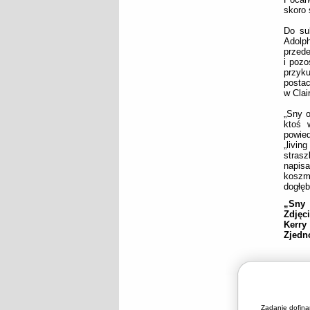
skoro 
Do su
Adolp
przed
i pozo
przyk
postac
w Clai
„Sny o
ktoś 
powie
„livi
stras
napis
koszm
dogłęb
„Sny 
Zdjęc
Kerry
Zjedn
Zadanie dofin