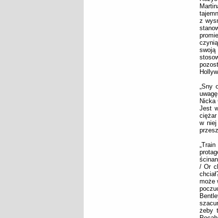
Marti
tajem
z wys
stano
promie
czynią
swoją 
stosow
pozost
Hollyw
„Sny o
uwagę
Nicka 
Jest w
ciężar
w niej
przesz
„Train
protag
ścinan
/ Or c
chciał
może w
poczuc
Bentl
szacu
żeby t
Pocaho