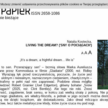
). Możesz zmienić ustawienia przechowywania plików cookies w Twojej przeglądar
ISSN 2658-1086
ie bieżące
Natalia Kostecka
,
LIVING THE DREAM? ('SNY O POCIĄGACH')
A
A
A
„It’s a dream, a frightful dream... life is”
e to sen. Przerażający sen” – brzmią słowa Marka Aureliusza
ane przez Kommodusa w filmie „Gladiator” (2000, reż. Ridley
. Wyrażają lęk przed rzeczywistością, poczucie, że życie jest
 ulotnym i nierealnym, naznaczonym cierpieniem, chaotycznym –
otrafimy w pełni nad nim zapanować. Podobne słowa mógłby
iedzieć Robert Grainier (Joel Edgerton), główny bohater „Snów
iągach” (2025, reż. Clint Bentley). Ale tego nie robi. Znosi
ność, zagubienie, brak sensu, w końcu zaś wielką stratę z pokorą. Nie 
nego gladiatora, ani władcy-filozofa, a jednak w jego oczach można dos
tą nie dzięki książkom, ale doświadczeniu. Jako drwal milcząco akcept
iwe, lecz także metaforyczne kłody, które życie rzuca mu pod nogi.