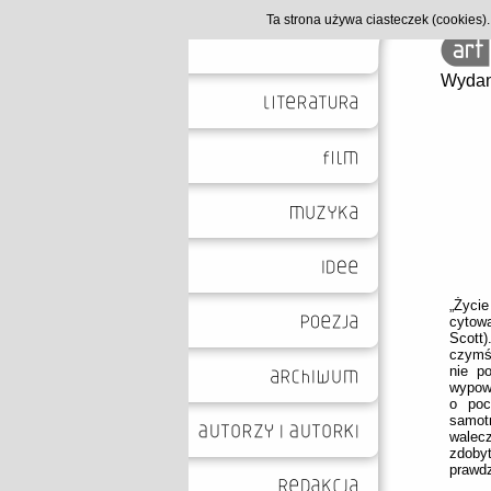
Ta strona używa ciasteczek (cookies
Wydan
„Życi
cytow
Scott)
czymś
nie p
wypow
o poc
samot
walecz
zdoby
prawdz