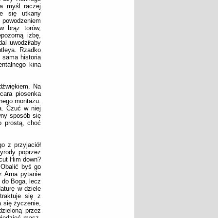
a myśl raczej
je się utkany
z powodzeniem
w brąz torów,
epozorną izbę,
dal uwodziłaby
ntleya. Rzadko
 sama historia
entalnego kina
 dźwiękiem. Na
cara piosenka
znego montażu.
a. Czuć w niej
wny sposób się
o prostą, choć
o z przyjaciół
zyrody poprzez
 cut Him down?
 Obalić byś go
z Arna pytanie
 do Boga, lecz
aturę w dziele
raktuje się z
 się życzenie,
dzieloną przez
wiedzieć masz,