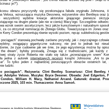
ścinasz je?”).
kcesu obrazu przyczyniły się przekonująca fabuła oryginału Johnsona, ś
ha Velosa, wzruszająca muzyka Dessnera, reżyserskie oko Bentleya oraz 
e wszystkim) wybitne kreacje aktorskie grającego pierwsze skrzyp
stającego na drugim planie (ale nie w cieniu) Macy’ego. Szczególnie odtwórca
uwa wzrok swoim ascetycznym, lecz jakże kunsztownym i naturalnym sposo
i, za co otrzymał nominację do Złotego Globu. Towarzyszące im Jones oraz 
re Kerry Condon prezentują równie wysoki poziom, nęcąc subtelnością gestów
 pociągach” stanowią pochwałę zarówno przyrody, jak i zwyczajnego człowiek
wybitny, osiągający gigantyczne sukcesy, nie jest to jednak też nieu
dzenie, że żyje cudownie jak we śnie, że jego egzystencję można by opi
ng the dream”, byłoby przesadą. Zmaga się z trudnościami, jak każdy 
zliwej straty życie Roberta nie stało się także „przerażającym snem” K
ała jedna z autorek
internetowych recenzji
książki Johnsona: „Ani to pi
ar”. To tylko jeden z najbardziej poruszających obrazów ostatnich lat,
nie ludzki.
o pociągach”. Reżyseria: Clint Bentley. Scenariusz: Clint Bentley,
ia: Adolpho Veloso. Muzyka: Bryce Dessner.
Obsada: Joel Edgerton, Fe
 Condon, William H. Macy,
Nathaniel Arcand.
Gatunek: dramat. Pro
oczone 2025, 103 min. Tłumaczenie: Anna Samoń.
ansowane ze środków budżetu Województwa Śląskiego.