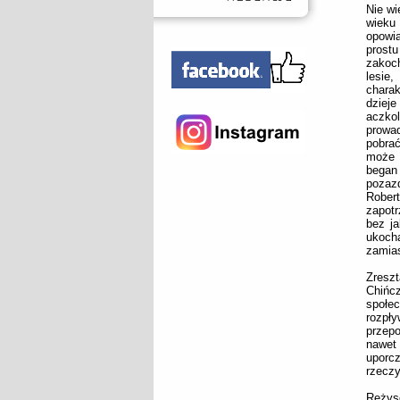
Nie wi
wieku 
opowia
prostu
zakoch
lesie
charak
dziej
aczkol
prowa
pobrać
może n
bega
pozaz
Robert
zapotr
bez j
ukocha
zamias
Zreszt
Chińc
społec
rozpł
przep
nawet 
uporcz
rzeczy
Reżyse