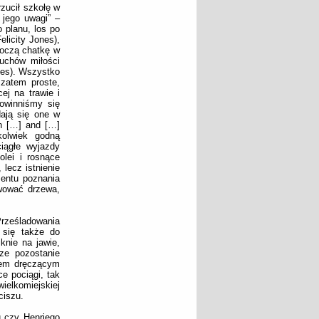
rzucił szkołę w
 jego uwagi” –
 planu, los po
licity Jones),
roczą chatkę w
uchów miłości
tes). Wszystko
zatem proste,
ej na trawie i
owinniśmy się
dają się one w
in […] and […]
kolwiek godną
iągłe wyjazdy
olei i rosnące
lecz istnienie
mentu poznania
rwować drzewa,
Prześladowania
c się także do
knie na jawie,
ze pozostanie
rem dręczącym
e pociągi, tak
ielkomiejskiej
ciszu.
u czy Henriego