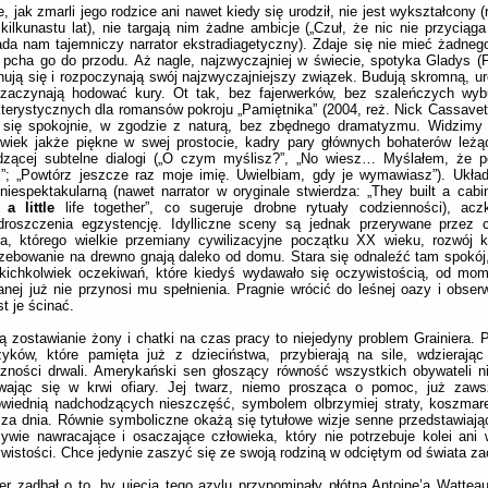
e, jak zmarli jego rodzice ani nawet kiedy się urodził, nie jest wykształcony (
kilkunastu lat), nie targają nim żadne ambicje („Czuł, że nic nie przyciąga
da nam tajemniczy narrator ekstradiagetyczny). Zdaje się nie mieć żadnego
 pcha go do przodu. Aż nagle, najzwyczajniej w świecie, spotyka Gladys (Fe
ują się i rozpoczynają swój najzwyczajniejszy związek. Budują skromną, u
, zaczynają hodować kury. Ot tak, bez fajerwerków, bez szaleńczych wyb
terystycznych dla romansów pokroju „Pamiętnika” (2004, reż. Nick Cassave
e się spokojnie, w zgodzie z naturą, bez zbędnego dramatyzmu. Widzimy 
wiek jakże piękne w swej prostocie, kadry pary głównych bohaterów leżąc
dzącej subtelne dialogi („O czym myślisz?”, „No wiesz… Myślałem, że p
”; „Powtórz jeszcze raz moje imię. Uwielbiam, gdy je wymawiasz”). Ukła
iespektakularną (nawet narrator w oryginale stwierdza: „They built a cab
n
a little
life together”, co sugeruje drobne rytuały codzienności), acz
droszczenia egzystencję. Idylliczne sceny są jednak przerywane przez c
a, którego wielkie przemiany cywilizacyjne początku XX wieku, rozwój k
zebowanie na drewno gnają daleko od domu. Stara się odnaleźć tam spokój, 
akichkolwiek oczekiwań, które kiedyś wydawało się oczywistością, od mo
nej już nie przynosi mu spełnienia. Pragnie wrócić do leśnej oazy i obse
t je ścinać.
ą zostawianie żony i chatki na czas pracy to niejedyny problem Grainiera. 
zyków, które pamięta już z dzieciństwa, przybierają na sile, wdzierają
zności drwali. Amerykański sen głoszący równość wszystkich obywateli ni
ywając się w krwi ofiary. Jej twarz, niemo prosząca o pomoc, już zaws
owiednią nadchodzących nieszczęść, symbolem olbrzymiej straty, koszma
za dnia. Równie symboliczne okażą się tytułowe wizje senne przedstawiając
ywie nawracające i osaczające człowieka, który nie potrzebuje kolei ani w
wistości. Chce jedynie zaszyć się ze swoją rodziną w odciętym od świata za
r zadbał o to, by ujęcia tego azylu przypominały płótna Antoine’a Wattea