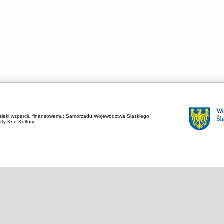
zieki wsparciu finansowemu:
Samorzadu Województwa Slaskiego,
rty Kod Kultury