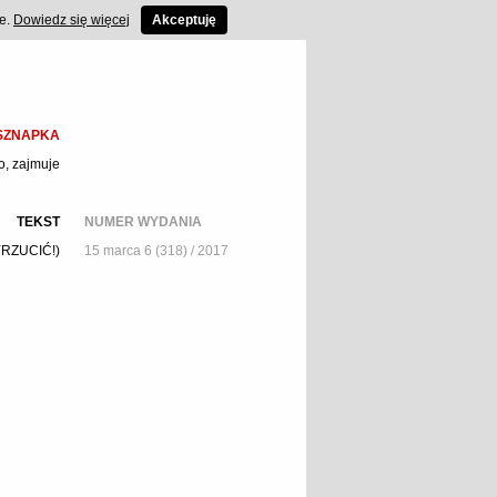
ce.
Dowiedz się więcej
Akceptuję
SZNAPKA
o, zajmuje
TEKST
NUMER WYDANIA
RZUCIĆ!)
15 marca 6 (318) / 2017