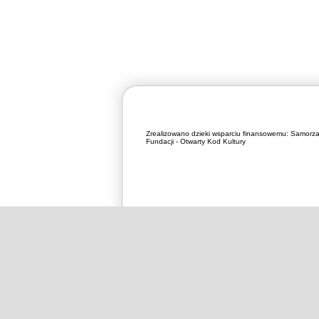
Zrealizowano dzieki wsparciu finansowemu:
Samorza
Fundacji - Otwarty Kod Kultury