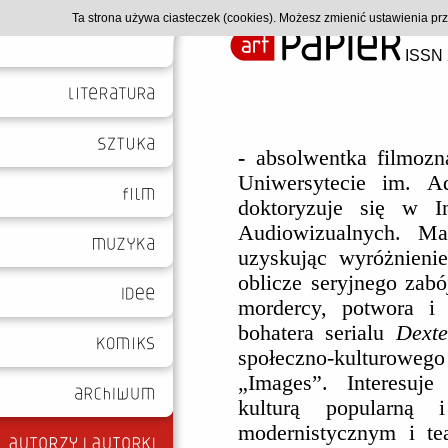
Ta strona używa ciasteczek (cookies). Możesz zmienić ustawienia p
ISSN 
- 
absolwentka filmozn
Uniwersytecie im. A
doktoryzuje się w I
Audiowizualnych. Ma
uzyskując wyróżnienie
oblicze seryjnego zab
mordercy, potwora i s
bohatera serialu 
Dexte
społeczno-kulturowe
„Images”. Interesuj
kulturą popularną 
modernistycznym i te