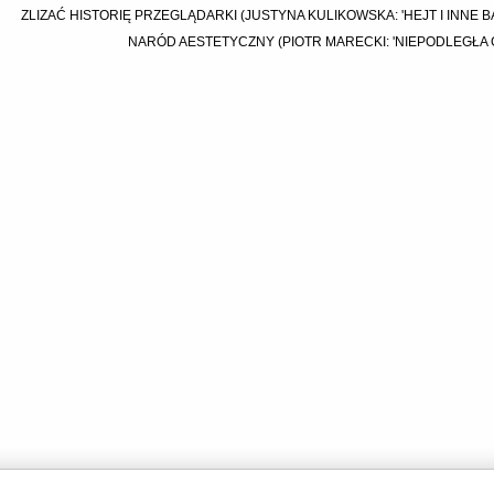
ZLIZAĆ HISTORIĘ PRZEGLĄDARKI (JUSTYNA KULIKOWSKA: 'HEJT I INNE 
NARÓD AESTETYCZNY (PIOTR MARECKI: 'NIEPODLEGŁA 