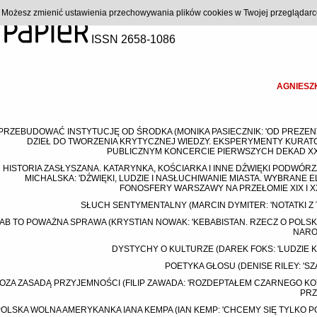
). Możesz zmienić ustawienia przechowywania plików cookies w Twojej przeglądar
ISSN 2658-1086
AGNIESZ
PRZEBUDOWAĆ INSTYTUCJĘ OD ŚRODKA (MONIKA PASIECZNIK: 'OD PREZE
DZIEŁ DO TWORZENIA KRYTYCZNEJ WIEDZY. EKSPERYMENTY KURAT
PUBLICZNYM KONCERCIE PIERWSZYCH DEKAD XXI
HISTORIA ZASŁYSZANA. KATARYNKA, KOŚCIARKA I INNE DŹWIĘKI PODWÓRZ
MICHALSKA: 'DŹWIĘKI, LUDZIE I NASŁUCHIWANIE MIASTA. WYBRANE 
FONOSFERY WARSZAWY NA PRZEŁOMIE XIX I XX
SŁUCH SENTYMENTALNY (MARCIN DYMITER: 'NOTATKI Z 
AB TO POWAŻNA SPRAWA (KRYSTIAN NOWAK: 'KEBABISTAN. RZECZ O POLSK
NARO
DYSTYCHY O KULTURZE (DAREK FOKS: 'LUDZIE K
POETYKA GŁOSU (DENISE RILEY: 'S
OZA ZASADĄ PRZYJEMNOŚCI (FILIP ZAWADA: 'ROZDEPTAŁEM CZARNEGO KO
PRZ
OLSKA WOLNA AMERYKANKA IANA KEMPA (IAN KEMP: 'CHCEMY SIĘ TYLKO PO