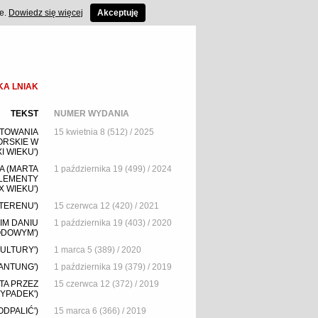
ce.
Dowiedz się więcej
Akceptuję
KA LNIAK
TEKST
NUMER WYDANIA
NTOWANIA
15 kwietnia 8 (512) / 2025
ORSKIE W
 WIEKU')
A (MARTA
1 października 19 (499) / 2024
ELEMENTY
 WIEKU')
TERENU')
15 czerwca 12 (420) / 2021
IM DANIU
1 października 19 (403) / 2020
DOWYM')
ULTURY')
1 marca 5 (389) / 2020
ZANTUNG')
1 października 19 (379) / 2019
TA PRZEZ
15 czerwca 12 (372) / 2019
YPADEK')
DPALIĆ')
15 marca 6 (366) / 2019