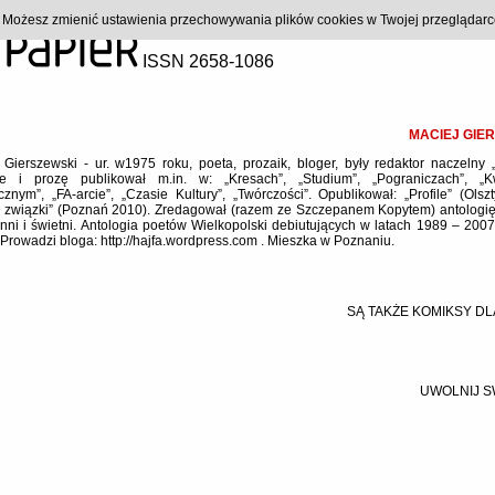
). Możesz zmienić ustawienia przechowywania plików cookies w Twojej przeglądar
ISSN 2658-1086
MACIEJ GIE
 Gierszewski - ur. w1975 roku, poeta, prozaik, bloger, były redaktor naczelny „
e i prozę publikował m.in. w: „Kresach”, „Studium”, „Pograniczach”, „Kw
ycznym”, „FA-arcie”, „Czasie Kultury”, „Twórczości”. Opublikował: „Profile” (Olsz
 związki” (Poznań 2010). Zredagował (razem ze Szczepanem Kopytem) antologię
łynni i świetni. Antologia poetów Wielkopolski debiutujących w latach 1989 – 200
 Prowadzi bloga: http://hajfa.wordpress.com . Mieszka w Poznaniu.
SĄ TAKŻE KOMIKSY DL
UWOLNIJ S