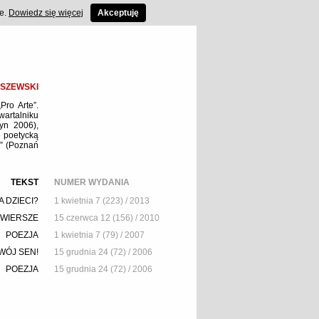
ce.
Dowiedz się więcej
Akceptuję
RSZEWSKI
Pro Arte”.
artalniku
tyn 2006),
 poetycką
7” (Poznań
TEKST
NUMER WYDANIA
A DZIECI?
1 kwietnia 7 (223) / 2013
WIERSZE
15 czerwca 12 (156) / 2010
POEZJA
1 kwietnia 7 (79) / 2007
WÓJ SEN!
15 grudnia 24 (72) / 2006
POEZJA
15 grudnia 24 (72) / 2006