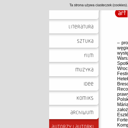
Ta strona używa ciasteczek (cookies
– pro
węgi
wyst
Wars
Spot
Wroc
Festi
Hete
Bres
Reco
praw
Polsk
Mári
zało
Eszté
Fort
Komp