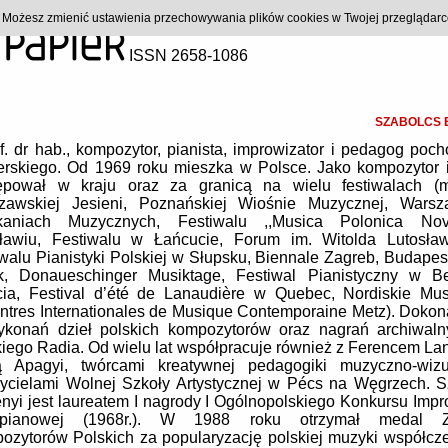
). Możesz zmienić ustawienia przechowywania plików cookies w Twojej przeglądar
ISSN 2658-1086
SZABOLCS 
f. dr hab., kompozytor, pianista, improwizator i pedagog poc
erskiego. Od 1969 roku mieszka w Polsce. Jako kompozytor i 
ępował w kraju oraz za granicą na wielu festiwalach (m
zawskiej Jesieni, Poznańskiej Wiośnie Muzycznej, Warsz
kaniach Muzycznych, Festiwalu ,,Musica Polonica No
ławiu, Festiwalu w Łańcucie, Forum im. Witolda Lutosław
walu Pianistyki Polskiej w Słupsku, Biennale Zagreb, Budapes
k, Donaueschinger Musiktage, Festiwal Pianistyczny w B
cia, Festival d’été de Lanaudière w Quebec, Nordiskie Mus
ntres Internationales de Musique Contemporaine Metz). Dokon
ykonań dzieł polskich kompozytorów oraz nagrań archiwaln
iego Radia. Od wielu lat współpracuje również z Ferencem La
ą Apagyi, twórcami kreatywnej pedagogiki muzyczno-wizu
życielami Wolnej Szkoły Artystycznej w Pécs na Węgrzech. S
nyi jest laureatem I nagrody I Ogólnopolskiego Konkursu Impr
epianowej (1968r.). W 1988 roku otrzymał medal Z
ozytorów Polskich za popularyzację polskiej muzyki współcze