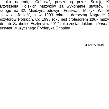
 roku nagrodę ,,Orfeusz”, przyznaną przez Sekcję K
arzyszenia Polskich Muzyków za wykonanie utworów T
rskiego na 32. Międzynarodowym Festiwalu Muzyki Współ
rszawska Jesień”, a w 1993 roku – doroczną Nagrodę 
ozytorów Polskich. Od 1998 roku jest profesorem sztuk muzy
 dr hab. Szabolcs Esztényi w 2017 roku został doktorem
honori
ersytetu Muzycznego Fryderyka Chopina.
MUZYCZNA INTE