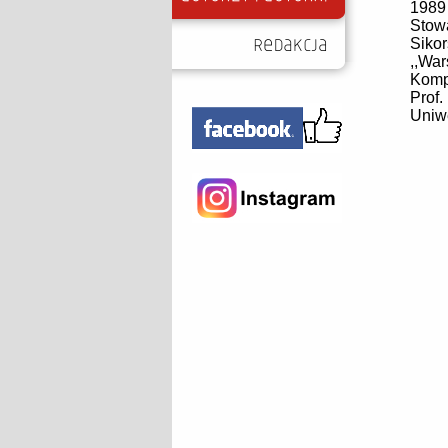
1989
Stow
Siko
,,Wa
Komp
Prof.
Uniw