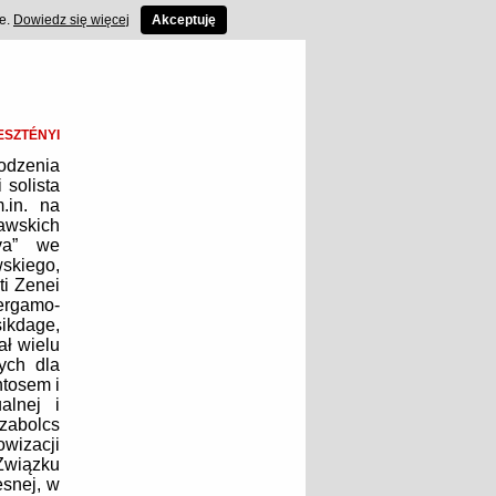
ce.
Dowiedz się więcej
Akceptuję
ESZTÉNYI
hodzenia
solista
.in. na
awskich
va” we
skiego,
ti Zenei
ergamo-
ikdage,
ał wielu
ych dla
ntosem i
alnej i
zabolcs
owizacji
wiązku
snej, w