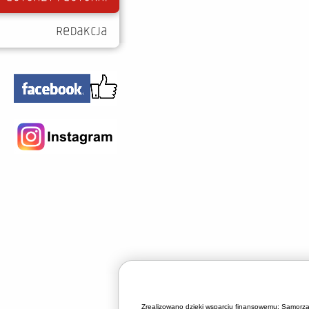
Zrealizowano dzieki wsparciu finansowemu:
Samorza