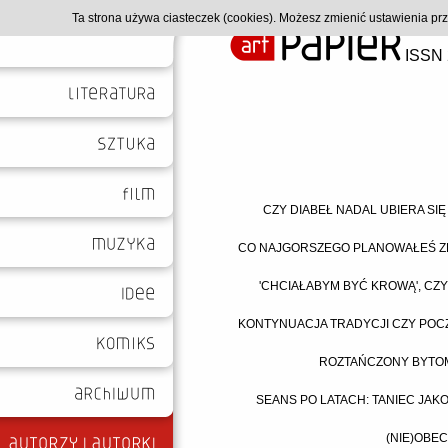
Ta strona używa ciasteczek (cookies). Możesz zmienić ustawienia p
ISSN 
CZY DIABEŁ NADAL UBIERA SI
CO NAJGORSZEGO PLANOWAŁEŚ ZR
'CHCIAŁABYM BYĆ KROWĄ', CZYL
KONTYNUACJA TRADYCJI CZY POC
ROZTAŃCZONY BYTOM
SEANS PO LATACH: TANIEC JAK
(NIE)OBEC