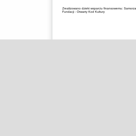
Zrealizowano dzieki wsparciu finansowemu:
Samorza
Fundacji - Otwarty Kod Kultury