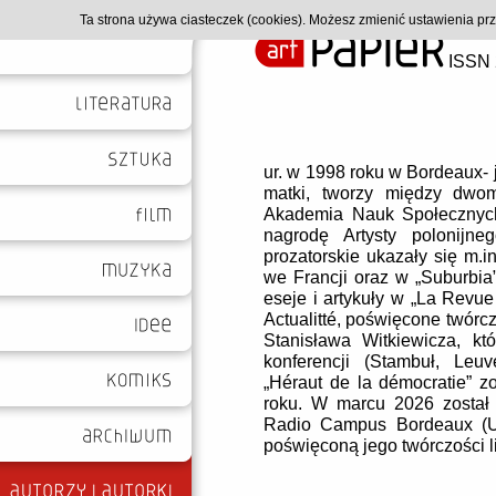
Ta strona używa ciasteczek (cookies). Możesz zmienić ustawienia p
ISSN 
ur. w 1998 roku w Bordeaux- 
matki, tworzy między dwo
Akademia Nauk Społecznych
nagrodę Artysty polonijn
prozatorskie ukazały się m.i
we Francji oraz w „Suburbia”
eseje i artykuły w „La Revue
Actualitté, poświęcone twórc
Stanisława Witkiewicza, k
konferencji (Stambuł, Leu
„Héraut de la démocratie” 
roku. W marcu 2026 został 
Radio Campus Bordeaux (U
poświęconą jego twórczości li