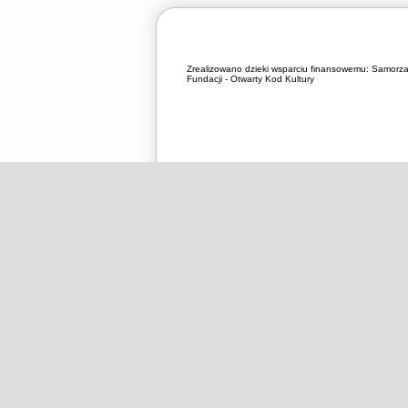
Zrealizowano dzieki wsparciu finansowemu:
Samorza
Fundacji - Otwarty Kod Kultury