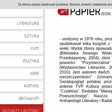
Ta strona używa ciasteczek (cookies). Możesz zmienić ustawienia p
ISSN 
- urodzony w 1978 roku, proz
opublikował kilka książek z 
wieki. Wydał zbiory opowiada
(Biblioteka Nowego Wieku
Przedstawiony, 2004), zbiór
powieści "Przymierzalni
(Wydawnictwo Literackie, 2
2010). Jest autorem dwóch 
nierzeczywistości" (Unive
Światopogląd polskiej proz
antenie TVP Kultura prow
"Czytelnia". Redaktor "Miesi
Powszechnego”. Naucza n
Antropologii Literatury i Bad