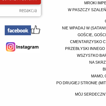
MROKI IMP
W PASZCZY SZALEŃ
NIE WPADAJ W (SATAN
GOŚCIE, GOŚCI
CMENTARZYSKO C
PRZEBŁYSKI INNEGO 
WSZYSTKO BAR
NA SKRZ
B
MAMO, 
PO DRUGIEJ STRONIE (MI
MÓJ SERDECZNY