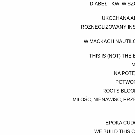
DIABEŁ TKWI W S
UKOCHANA AL
ROZNEGLIŻOWANY INST
W MACKACH NAUTILO
THIS IS (NOT) THE
M
NA POTĘ
POTWOR
ROOTS BLOOD
MIŁOŚĆ, NIENAWIŚĆ, PRZ
EPOKA CUD
WE BUILD THIS C