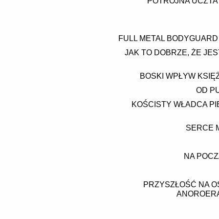
POTRÓJNA UCZTA (
FULL METAL BODYGUARD 
JAK TO DOBRZE, ŻE JES
BOSKI WPŁYW KSIĘŻ
OD P
KOŚCISTY WŁADCA PI
SERCE M
NA POCZ
PRZYSZŁOŚĆ NA OS
ANOROERA