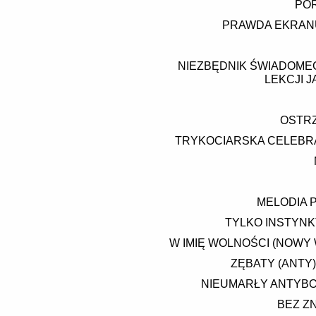
POR
PRAWDA EKRANU 
NIEZBĘDNIK ŚWIADOMEG
LEKCJI 
OSTRZ
TRYKOCIARSKA CELEBRACJ
MELODIA 
TYLKO INSTYNK
W IMIĘ WOLNOŚCI (NOWY 
ZĘBATY (ANTY
NIEUMARŁY ANTYBO
BEZ Z