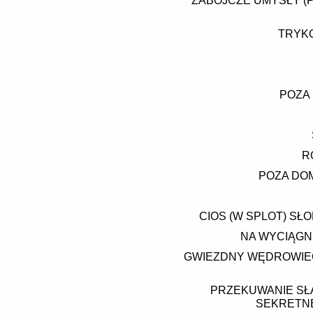
ZABÓJCZE UMYSŁY (
TRYKO
POZA
R
POZA DOM
CIOS (W SPLOT) SŁ
NA WYCIĄGNI
GWIEZDNY WĘDROWIEC
PRZEKUWANIE SŁAB
SEKRETNE