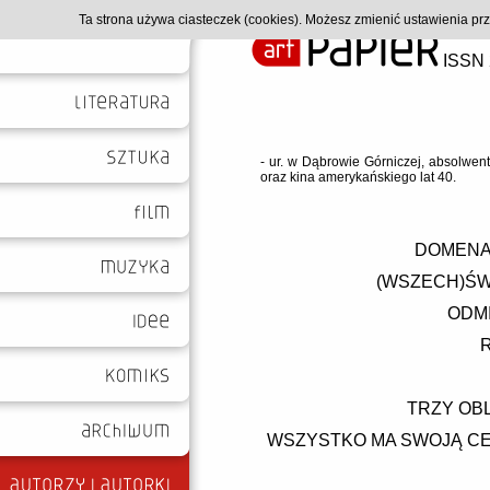
Ta strona używa ciasteczek (cookies). Możesz zmienić ustawienia p
ISSN 
- ur. w Dąbrowie Górniczej, absolwent 
oraz kina amerykańskiego lat 40.
DOMENA 
(WSZECH)ŚWI
ODM
TRZY OBL
WSZYSTKO MA SWOJĄ CEN