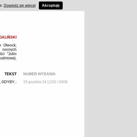
ce.
Dowiedz się więcej
Akceptuję
GALIŃSKI
e Otwock,
, nocnych
ci "Jutro
łudniowej.
TEKST
NUMER WYDANIA
 GDYBY...
15 grudnia 24 (120) / 2008