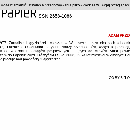
). Możesz zmienić ustawienia przechowywania plików cookies w Twojej przeglądar
ISSN 2658-1086
ADAM PRZE
1977. Żurnalista i gryzipiórek. Mieszka w Warszawie lub w okolicach (obecni
iej Falenica). Obserwator peryferii, twarzy przechodniów, wysypisk promocji
ów do zajezdni i pociągów pospiesznych jadących do Mrozów. Autor powieś
żam do Laponii" (wyd. Prószyński i S-ka, 2008). Kilka lat mieszkał w Ameryce Po
e pracuje nad powieścią "Pajęczarze".
CO BY BYŁO,