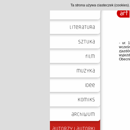
Ta strona używa ciasteczek (cookies
- ur. 
wcześn
zjazd
wyjeżd
Obecni