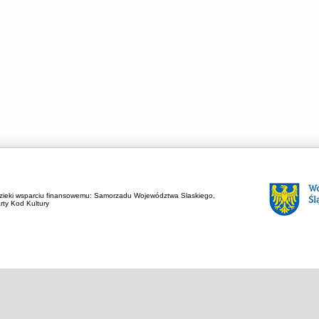
zieki wsparciu finansowemu:
Samorzadu Województwa Slaskiego,
rty Kod Kultury