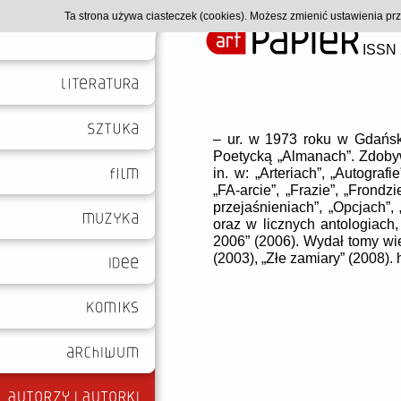
Ta strona używa ciasteczek (cookies). Możesz zmienić ustawienia p
ISSN 
– ur. w 1973 roku w Gdańsk
Poetycką „Almanach”. Zdoby
in. w: „Arteriach”, „Autograf
„FA-arcie”, „Frazie”, „Frondz
przejaśnieniach”, „Opcjach”, 
oraz w licznych antologiach,
2006” (2006). Wydał tomy wier
(2003), „Złe zamiary” (2008). 