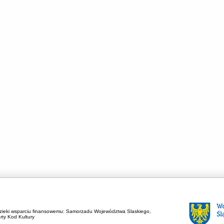
zieki wsparciu finansowemu:
Samorzadu Województwa Slaskiego,
rty Kod Kultury