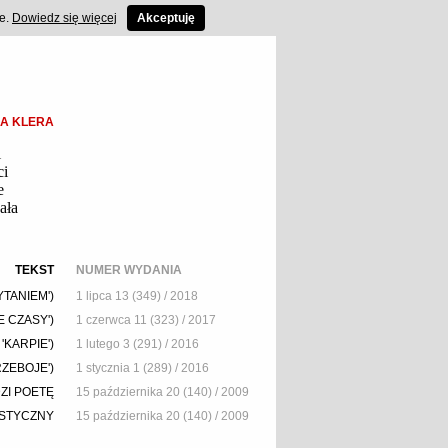
ce.
Dowiedz się więcej
Akceptuję
IA KLERA
i
ci
e
ała
TEKST
NUMER WYDANIA
YTANIEM')
1 lipca 13 (349) / 2018
E CZASY')
1 czerwca 11 (323) / 2017
KARPIE')
1 lutego 3 (291) / 2016
RZEBOJE')
1 stycznia 1 (289) / 2016
ZI POETĘ
15 października 20 (140) / 2009
YSTYCZNY
15 października 20 (140) / 2009