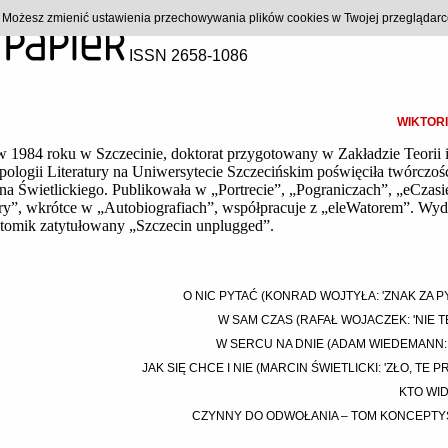
). Możesz zmienić ustawienia przechowywania plików cookies w Twojej przeglądar
ISSN 2658-1086
WIKTOR
 w 1984 roku w Szczecinie, doktorat przygotowany w Zakładzie Teorii 
pologii Literatury na Uniwersytecie Szczecińskim poświęciła twórczoś
na Świetlickiego. Publikowała w „Portrecie”, „Pograniczach”, „eCzasi
ry”, wkrótce w „Autobiografiach”, współpracuje z „eleWatorem”. Wyd
 tomik zatytułowany „Szczecin unplugged”.
O NIC PYTAĆ (KONRAD WOJTYŁA: 'ZNAK ZA P
W SAM CZAS (RAFAŁ WOJACZEK: 'NIE T
W SERCU NA DNIE (ADAM WIEDEMANN: '
JAK SIĘ CHCE I NIE (MARCIN ŚWIETLICKI: 'ZŁO, TE P
KTO WID
CZYNNY DO ODWOŁANIA – TOM KONCEPT