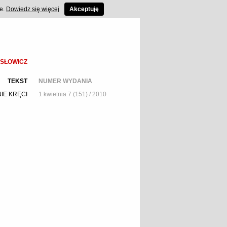
ce.
Dowiedz się więcej
Akceptuję
ISŁOWICZ
TEKST
NUMER WYDANIA
IE KRĘCI
1 kwietnia 7 (151) / 2010