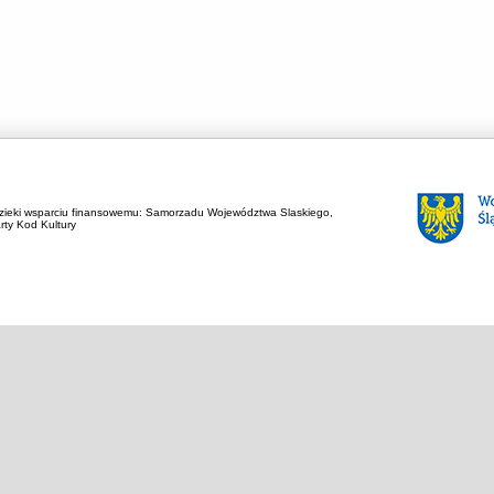
zieki wsparciu finansowemu:
Samorzadu Województwa Slaskiego,
rty Kod Kultury