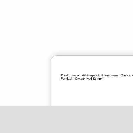
Zrealizowano dzieki wsparciu finansowemu:
Samorza
Fundacji - Otwarty Kod Kultury