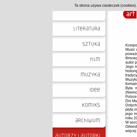
Ta strona używa ciasteczek (cookies
Kompoz
Music 
poważn
filmowy
autor 
Jego m
histo
tradyc
Muzyk
formal
Była 
(Niemc
Polsce
Dni Mu
Dotych
płyta 
jego m
roku 2
W sezo
Orkies
więcej