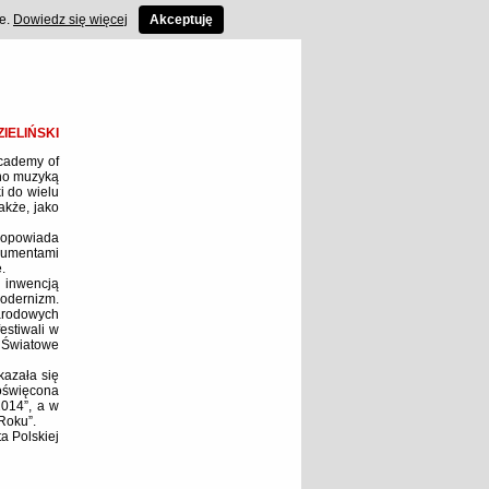
ce.
Dowiedz się więcej
Akceptuję
ZIELIŃSKI
cademy of
wno muzyką
i do wielu
także, jako
i opowiada
rumentami
.
 inwencją
modernizm.
arodowych
estiwali w
o Światowe
kazała się
poświęcona
2014”, a w
Roku”.
a Polskiej