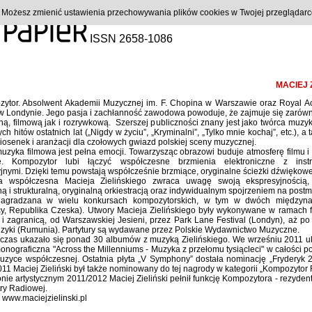
). Możesz zmienić ustawienia przechowywania plików cookies w Twojej przeglądar
ISSN 2658-1086
MACIEJ 
ytor. Absolwent Akademii Muzycznej im. F. Chopina w Warszawie oraz Royal A
w Londynie. Jego pasja i zachłanność zawodowa powoduje, że zajmuje się zaró
ą, filmową jak i rozrywkową. Szerszej publiczności znany jest jako twórca muzyk
ch hitów ostatnich lat („Nigdy w życiu”, „Kryminalni”, „Tylko mnie kochaj”, etc.), a 
piosenek i aranżacji dla czołowych gwiazd polskiej sceny muzycznej.
uzyka filmowa jest pełna emocji. Towarzysząc obrazowi buduje atmosferę filmu 
rię. Kompozytor lubi łączyć współczesne brzmienia elektroniczne z inst
yjnymi. Dzięki temu powstają współcześnie brzmiące, oryginalne ścieżki dźwiękowe
a współczesna Macieja Zielińskiego zwraca uwagę swoją ekspresyjnością,
ną i strukturalną, oryginalną orkiestracją oraz indywidualnym spojrzeniem na post
nagradzana w wielu konkursach kompozytorskich, w tym w dwóch międzyn
y, Republika Czeska). Utwory Macieja Zielińskiego były wykonywane w ramach f
 i zagranicą, od Warszawskiej Jesieni, przez Park Lane Festival (Londyn), aż p
zyki (Rumunia). Partytury są wydawane przez Polskie Wydawnictwo Muzyczne.
czas ukazało się ponad 30 albumów z muzyką Zielińskiego. We wrześniu 2011 u
monograficzna "Across the Millenniums - Muzyka z przełomu tysiącleci" w całości 
uzyce współczesnej. Ostatnia płyta „V Symphony” dostała nominację „Fryderyk 
011 Maciej Zieliński był także nominowany do tej nagrody w kategorii „Kompozytor 
nie artystycznym 2011/2012 Maciej Zieliński pełnił funkcję Kompozytora - rezydent
try Radiowej.
: www.maciejzielinski.pl