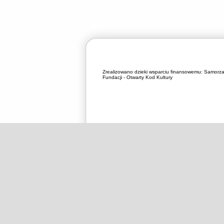
Zrealizowano dzieki wsparciu finansowemu:
Samorza
Fundacji - Otwarty Kod Kultury