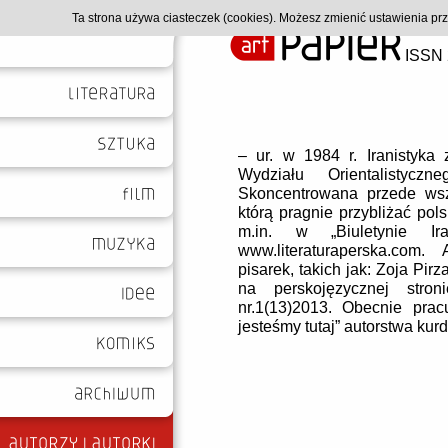
Ta strona używa ciasteczek (cookies). Możesz zmienić ustawienia p
ISSN 
– ur. w 1984 r. Iranistyka
Wydziału Orientalistyc
Skoncentrowana przede wszy
którą pragnie przybliżać pol
m.in. w „Biuletynie Ira
www.literaturaperska.com
. A
pisarek, takich jak: Zoja Pirz
na perskojęzycznej stro
nr.1(13)2013. Obecnie pra
jesteśmy tutaj” autorstwa kurd