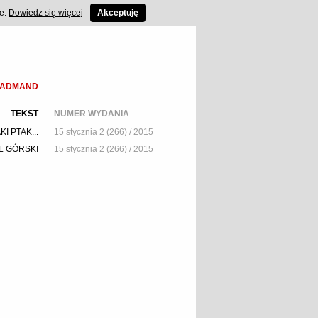
ce.
Dowiedz się więcej
Akceptuję
RADMAND
TEKST
NUMER WYDANIA
KI PTAK...
15 stycznia 2 (266) / 2015
L GÓRSKI
15 stycznia 2 (266) / 2015