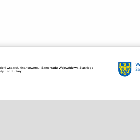
zieki wsparciu finansowemu:
Samorzadu Województwa Slaskiego,
rty Kod Kultury