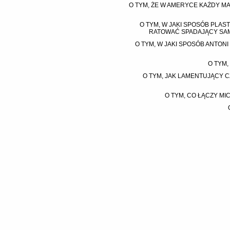
O TYM, ŻE W AMERYCE KAŻDY MA
O TYM, W JAKI SPOSÓB PLA
RATOWAĆ SPADAJĄCY SAM
O TYM, W JAKI SPOSÓB ANTON
O TYM,
O TYM, JAK LAMENTUJĄCY 
O TYM, CO ŁĄCZY MI