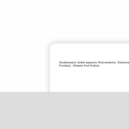
Zrealizowano dzieki wsparciu finansowemu:
Samorza
Fundacji - Otwarty Kod Kultury