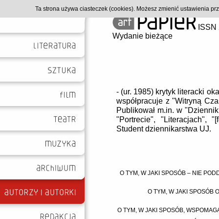
Ta strona używa ciasteczek (cookies). Możesz zmienić ustawienia p
ISSN 
Wydanie bieżące
- (ur. 1985) krytyk literacki 
współpracuje z "Witryną Cza
Publikował m.in. w "Dzienniku
"Portrecie", "Literacjach", "
Student dziennikarstwa UJ.
O TYM, W JAKI SPOSÓB – NIE PO
O TYM, W JAKI SPOSÓB 
O TYM, W JAKI SPOSÓB, WSPOMAG