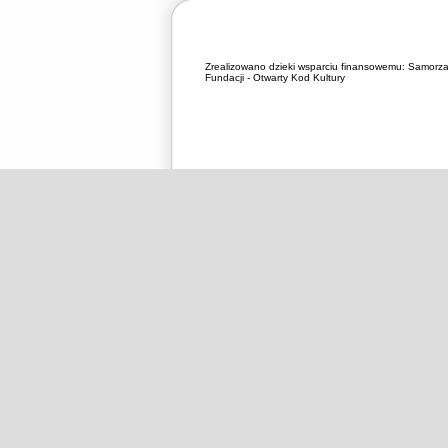
Zrealizowano dzieki wsparciu finansowemu:
Samorza
Fundacji - Otwarty Kod Kultury