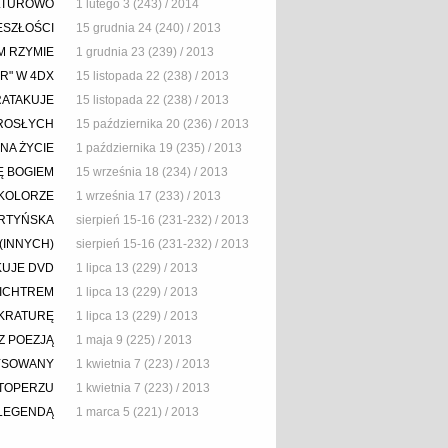
LTUROWO
1 lutego 3 (243) / 2014
ESZŁOŚCI
15 grudnia 24 (240) / 2013
M RZYMIE
1 grudnia 23 (239) / 2013
AR" W 4DX
15 listopada 22 (238) / 2013
RATAKUJE
15 listopada 22 (238) / 2013
ROSŁYCH
15 października 20 (236) / 2013
NA ŻYCIE
1 października 19 (235) / 2013
IĘ BOGIEM
15 września 18 (234) / 2013
KOLORZE
1 września 17 (233) / 2013
ERTYŃSKA
sierpień 15-16 (231-232) / 2013
(INNYCH)
sierpień 15-16 (231-232) / 2013
KUJE DVD
1 lipca 13 (229) / 2013
LICHTREM
1 lipca 13 (229) / 2013
KRATURĘ
1 lipca 13 (229) / 2013
Z POEZJĄ
1 maja 9 (225) / 2013
YSOWANY
1 kwietnia 7 (223) / 2013
ETOPERZU
1 kwietnia 7 (223) / 2013
 LEGENDĄ
1 marca 5 (221) / 2013