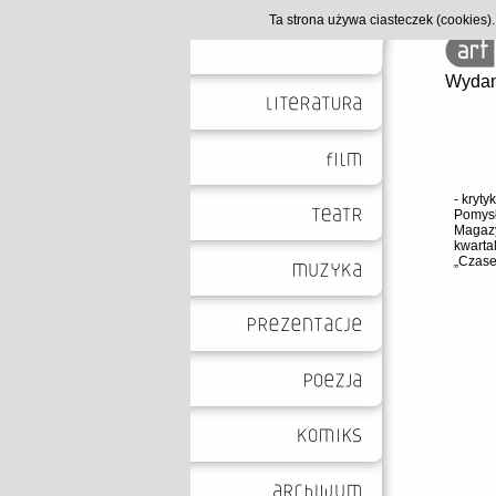
Ta strona używa ciasteczek (cookies
Wydan
- kryt
Pomysł
Magaz
kwarta
„Czase