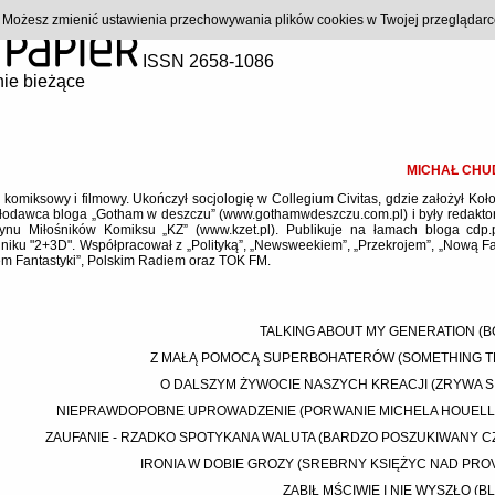
). Możesz zmienić ustawienia przechowywania plików cookies w Twojej przeglądar
ISSN 2658-1086
ie bieżące
MICHAŁ CHU
yk komiksowy i filmowy. Ukończył socjologię w Collegium Civitas, gdzie założył Koł
odawca bloga „Gotham w deszczu” (
www.gothamwdeszczu.com.pl
) i były redakt
ynu Miłośników Komiksu „KZ” (
www.kzet.pl
). Publikuje na łamach bloga
cdp.
lniku "2+3D". Współpracował z „Polityką”, „Newsweekiem”, „Przekrojem”, „Nową Fa
m Fantastyki”, Polskim Radiem oraz TOK FM.
TALKING ABOUT MY GENERATION (
Z MAŁĄ POMOCĄ SUPERBOHATERÓW (SOMETHING T
O DALSZYM ŻYWOCIE NASZYCH KREACJI (ZRYWA SI
NIEPRAWDOPOBNE UPROWADZENIE (PORWANIE MICHELA HOUEL
ZAUFANIE - RZADKO SPOTYKANA WALUTA (BARDZO POSZUKIWANY C
IRONIA W DOBIE GROZY (SREBRNY KSIĘŻYC NAD PRO
ZABIŁ MŚCIWIE I NIE WYSZŁO (B