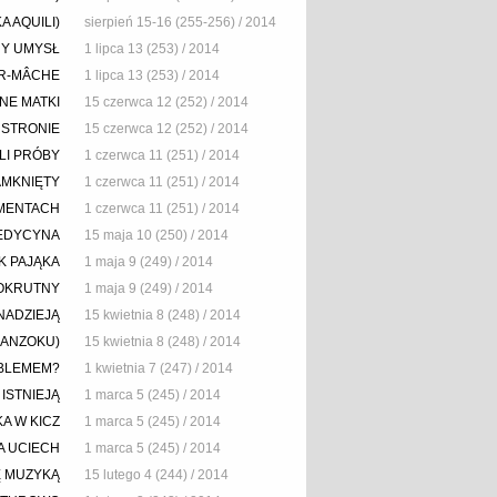
A AQUILI)
sierpień 15-16 (255-256) / 2014
NY UMYSŁ
1 lipca 13 (253) / 2014
ER-MÂCHE
1 lipca 13 (253) / 2014
NE MATKI
15 czerwca 12 (252) / 2014
 STRONIE
15 czerwca 12 (252) / 2014
LI PRÓBY
1 czerwca 11 (251) / 2014
AMKNIĘTY
1 czerwca 11 (251) / 2014
AMENTACH
1 czerwca 11 (251) / 2014
MEDYCYNA
15 maja 10 (250) / 2014
K PAJĄKA
1 maja 9 (249) / 2014
 OKRUTNY
1 maja 9 (249) / 2014
NADZIEJĄ
15 kwietnia 8 (248) / 2014
MANZOKU)
15 kwietnia 8 (248) / 2014
OBLEMEM?
1 kwietnia 7 (247) / 2014
 ISTNIEJĄ
1 marca 5 (245) / 2014
A W KICZ
1 marca 5 (245) / 2014
A UCIECH
1 marca 5 (245) / 2014
Ę MUZYKĄ
15 lutego 4 (244) / 2014