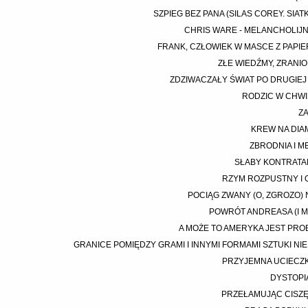
SZPIEG BEZ PANA (SILAS COREY. SIATK
CHRIS WARE - MELANCHOLIJ
FRANK, CZŁOWIEK W MASCE Z PAPI
ZŁE WIEDŹMY, ZRANIO
ZDZIWACZAŁY ŚWIAT PO DRUGIEJ
RODZIC W CHWI
Z
KREW NA DI
ZBRODNIA I 
SŁABY KONTRATA
RZYM ROZPUSTNY I
POCIĄG ZWANY (O, ZGROZO) 
POWRÓT ANDREASA (I 
A MOŻE TO AMERYKA JEST PR
GRANICE POMIĘDZY GRAMI I INNYMI FORMAMI SZTUKI NIE
PRZYJEMNA UCIECZK
DYSTOPI
PRZEŁAMUJĄC CISZ