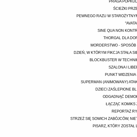
PRAGA POPKU
ŚCIEŻKI PRZ
PEWNEGO RAZU W STAROŻYTNY
"AVAT
SINE QUA NON KONT
THORGAL DLA DO
MORDERSTWO - SPOSÓB 
DZIEŃ, W KTÓRYM FIKCJA STAŁA S
BLOCKBUSTER W TECHNI
SZALONA I LIB
PUNKT WIDZENIA 
SUPERMAN (ANIMOWANY) ATA
DZIECI ZAŚLEPIONE B
ODGADNĄĆ DEMO
ŁĄCZĄC KOMIKS 
REPORTAŻ R
STRZEŻ SIĘ SOWICH ZABÓJCÓW, NI
PISARZ, KTÓRY ZOSTAŁ