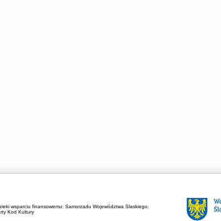
zieki wsparciu finansowemu:
Samorzadu Województwa Slaskiego,
rty Kod Kultury