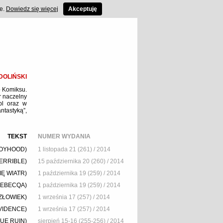
ce.
Dowiedz się więcej
Akceptuję
DOLIŃSKI
o Komiksu.
or naczelny
pl
oraz w
ntastyką”,
TEKST
NUMER WYDANIA
BOYHOOD)
1 listopada 21 (261) / 2014
ERRIBLE)
15 października 20 (260) / 2014
Ę WIATR)
1 października 19 (259) / 2014
LEBECQA)
1 października 19 (259) / 2014
ZŁOWIEK)
1 września 17 (257) / 2014
VIDENCE)
1 września 17 (257) / 2014
LUE RUIN)
sierpień 15-16 (255-256) / 2014