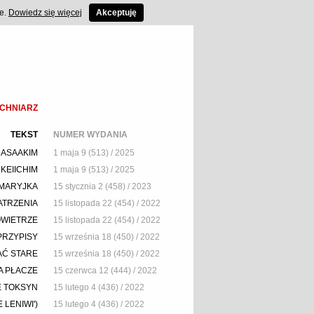
ce.
Dowiedz się więcej
Akceptuję
OCHNIARZ
TEKST
NUMER WYDANIA
MASAAKIM
1 maja 9 (513) / 2025
KEIICHIM
1 maja 9 (513) / 2025
 MARYJKA
15 stycznia 2 (458) / 2023
ATRZENIA
15 listopada 22 (454) / 2022
OWIETRZE
15 listopada 22 (454) / 2022
 PRZYPISY
15 września 18 (450) / 2022
IAĆ STARE
15 września 18 (450) / 2022
TA PŁACZE
15 czerwca 12 (444) / 2022
E TOKSYN
15 lutego 4 (436) / 2022
E LENIWI')
15 lutego 4 (436) / 2022