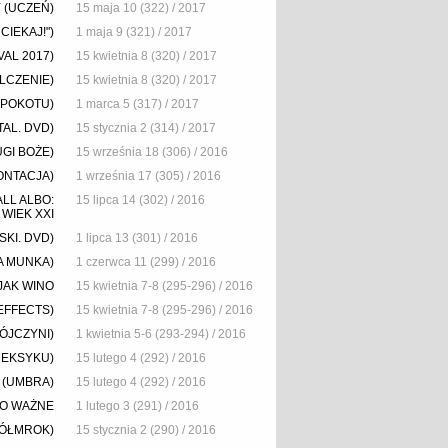
Y (UCZEŃ)
15 maja 10 (322) / 2017
CIEKAJ!")
1 maja 9 (321) / 2017
AL 2017)
15 kwietnia 8 (320) / 2017
LCZENIE)
15 kwietnia 8 (320) / 2017
 POKOTU)
1 marca 5 (317) / 2017
TAL. DVD)
15 stycznia 2 (314) / 2017
UGI BOŻE)
15 września 18 (306) / 2016
ONTACJA)
1 września 17 (305) / 2016
LL ALBO:
15 lipca 14 (302) / 2016
WIEK XXI
KI. DVD)
1 lipca 13 (301) / 2016
IA MUNKA)
1 czerwca 11 (299) / 2016
JAK WINO
15 kwietnia 7-8 (295-296) / 2016
EFFECTS)
15 kwietnia 7-8 (295-296) / 2016
ÓJCZYNI)
1 kwietnia 5-6 (293-294) / 2016
MEKSYKU)
15 lutego 4 (292) / 2016
 (UMBRA)
15 lutego 4 (292) / 2016
CO WAŻNE
1 lutego 3 (291) / 2016
ÓŁMROK)
15 stycznia 2 (290) / 2016