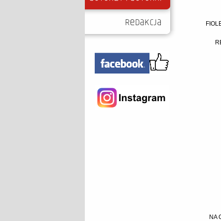
FIOL
R
NA 