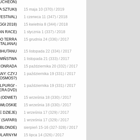
UCHEON)
 SZTUKI)
15 maja 10 (370) / 2019
FESTIVAL)
1 czerwca 11 (347) / 2018
GGI 2018)
15 kwietnia 8 (344) / 2018
AN RACE)
1 stycznia 1 (337) / 2018
GO TERRA
15 grudnia 24 (336) / 2017
ITALIANA)
 BHUTANU
15 listopada 22 (334) / 2017
ŚWIŃSTWA
1 listopada 21 (333) / 2017
CONRADA
15 października 20 (332) / 2017
NY: CZYJ
1 października 19 (331) / 2017
KOSMOS?)
LPURGI' -
1 października 19 (331) / 2017
ERA DVD)
 (ODWET)
15 września 18 (330) / 2017
 WŁOSKIE
15 września 18 (330) / 2017
E DZIEJE)
1 września 17 (329) / 2017
(SAFARI)
1 września 17 (329) / 2017
 BLONDE)
sierpień 15-16 (327-328) / 2017
PULARNYM
15 lipca 14 (326) / 2017