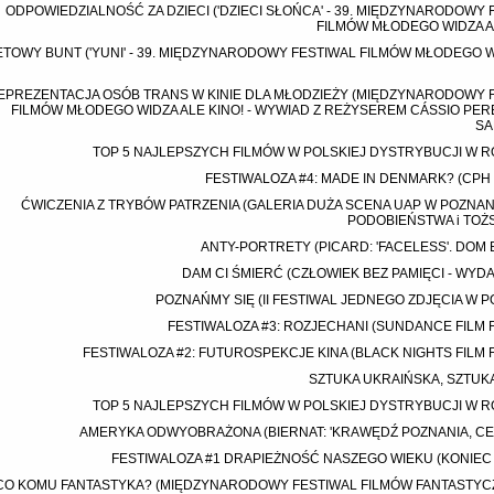
ODPOWIEDZIALNOŚĆ ZA DZIECI ('DZIECI SŁOŃCA' - 39. MIĘDZYNARODOWY 
FILMÓW MŁODEGO WIDZA AL
ETOWY BUNT ('YUNI' - 39. MIĘDZYNARODOWY FESTIWAL FILMÓW MŁODEGO W
EPREZENTACJA OSÓB TRANS W KINIE DLA MŁODZIEŻY (MIĘDZYNARODOWY 
FILMÓW MŁODEGO WIDZA ALE KINO! - WYWIAD Z REŻYSEREM CÁSSIO PER
SA
TOP 5 NAJLEPSZYCH FILMÓW W POLSKIEJ DYSTRYBUCJI W R
FESTIWALOZA #4: MADE IN DENMARK? (CPH 
ĆWICZENIA Z TRYBÓW PATRZENIA (GALERIA DUŻA SCENA UAP W POZNANIU
PODOBIEŃSTWA i TOŻ
ANTY-PORTRETY (PICARD: 'FACELESS'. DOM 
DAM CI ŚMIERĆ (CZŁOWIEK BEZ PAMIĘCI - WYD
POZNAŃMY SIĘ (II FESTIWAL JEDNEGO ZDJĘCIA W P
FESTIWALOZA #3: ROZJECHANI (SUNDANCE FILM F
FESTIWALOZA #2: FUTUROSPEKCJE KINA (BLACK NIGHTS FILM F
SZTUKA UKRAIŃSKA, SZTUK
TOP 5 NAJLEPSZYCH FILMÓW W POLSKIEJ DYSTRYBUCJI W R
AMERYKA ODWYOBRAŻONA (BIERNAT: 'KRAWĘDŹ POZNANIA, CE
FESTIWALOZA #1 DRAPIEŻNOŚĆ NASZEGO WIEKU (KONIEC 
CO KOMU FANTASTYKA? (MIĘDZYNARODOWY FESTIWAL FILMÓW FANTASTY