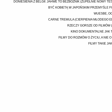
DONIESIENIA Z BELGII: JAHWE TO BEZBOŻNIK (ZUPEŁNIE NOWY TE
BYĆ KOBIETĄ W JAPOŃSKIM PRZEMYŚLE 
WUESBE, OC
CARNE TREMULA (CIERPIENIA MŁODEGO 
RZECZY GORSZE OD FILMÓW (
KINO DOKUMENTALNE JAK 
FILMY DO ROZMÓW O ŻYCIU, A NIE 
FILMY TAKIE JA