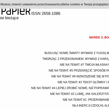
). Możesz zmienić ustawienia przechowywania plików cookies w Twojej przeglądar
ISSN 2658-1086
ie bieżące
MAREK S. B
BUDUJĄC NOWE ŚWIATY. WYWIAD Z YUASĄ 
TWORZĄC Z PRZEKONANIEM. WYWIAD Z HARĄ 
NIE NA TEMAT: #7 TWOJA WŁASNA
NIE NA TEMAT: #5 PRZEKRĘCIĆ SPOSÓB P
NIE NA TEMAT: #6 WZNOSZENIE SIĘ W P
NIE NA TEMAT: #3 TEKST GŁÓWNY I
NIE NA TEMAT: #4 LEPIEJ ZROBIĆ NOWE, NIŻ POPRAW
NIE NA TEMAT: #2 LUBIĘ, JAK GALERZYS
NIE NA TEMAT #1: PRZERABIANI
SIŁA INERCJI ('ZDOLNI, AL