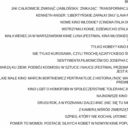
B
JAK CAŁKOWICIE ZNIKNĄĆ (JABŁOŃSKA: 'ZNIKAJĄC'. TRANSFORMACJA
KENNETH ANGER: 'LIBERTYŃSKIE ZAPAŁKI SNU' (LAVA 
NOWE KINO WŁOSKIE? (CINEMA ITALIA O
WSTRZYMAJ KONIE, DZIEWUCHO (ITALI
MAŁA WENECJA W WARSZAWSKIM KINIE LUNA (FESTIWAL KINA WŁOSKIE
TYLKO HOBBY? KINO
NIE TYLKO KUROSAWA, CZYLI TROCHĘ AZJATYCKIEGO 
SENTYMENTA FILMOWCÓW DO JOSEPHA 
WARZĄ KU ZIEMI. PODBÓJ KOSMOSU W SZTUCE I NAUCE (FESTIWAL PRZEMIA
JEST 
LKIE MAŁE KINO: MARCIN BORTKIEWICZ PERTRAKTUJE Z HISTORIĄ ('NOC WA
PREMI
KINO LGBT O HOMOFOBII W SPOŁECZEŃSTWIE TOLERANCJI
NAJNOWSZE KINO
DRUGI ROK, A W POZNANIU DALEJ #NIC (NIC SIĘ TU NI
Z KAMERĄ WŚRÓD ZWIERZĄT 
SZPIEG, KTÓRY NIE KOCHAŁ (ATOMIC
POWER TO WOMEN. POSTACIE SILNYCH KOBIET W NOWYM KINIE PO