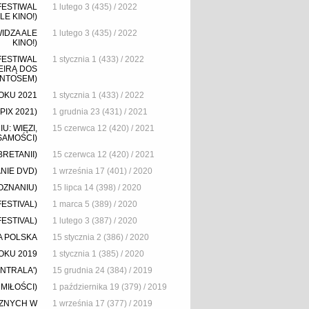
FESTIWAL
1 lutego 3 (435) / 2022
E KINO!)
IDZA ALE
1 lutego 3 (435) / 2022
KINO!)
FESTIWAL
1 stycznia 1 (433) / 2022
EIRĄ DOS
NTOSEM)
OKU 2021
1 stycznia 1 (433) / 2022
PIX 2021)
1 grudnia 23 (431) / 2021
: WIĘZI,
15 czerwca 12 (420) / 2021
SAMOŚCI)
BRETANII)
15 czerwca 12 (420) / 2021
ANIE DVD)
1 września 17 (401) / 2020
OZNANIU)
15 lipca 14 (398) / 2020
ESTIVAL)
1 marca 5 (389) / 2020
ESTIVAL)
1 lutego 3 (387) / 2020
A POLSKA
15 stycznia 2 (386) / 2020
OKU 2019
1 stycznia 1 (385) / 2020
NTRALA')
15 grudnia 24 (384) / 2019
MIŁOŚCI)
1 października 19 (379) / 2019
CZNYCH W
1 września 17 (377) / 2019