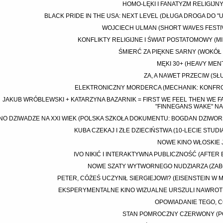
HOMO-LĘKI I FANATYZM RELIGIJN
BLACK PRIDE IN THE USA: NEXT LEVEL (DŁUGA DROGA DO "U
WOJCIECH ULMAN (SHORT WAVES FESTIV
KONFLIKTY RELIGIJNE I ŚWIAT POSTATOMOWY (MI
ŚMIERĆ ZA PIĘKNE SARNY (WOKÓŁ
MĘKI 30+ (HEAVY MEN
ZA, A NAWET PRZECIW (SŁ
ELEKTRONICZNY MORDERCA (MECHANIK: KONFR
JAKUB WRÓBLEWSKI + KATARZYNA BAZARNIK = FIRST WE FEEL THEN WE FA
"FINNEGANS WAKE" NA 
NO DZIWADZE NA XXI WIEK (POLSKA SZKOŁA DOKUMENTU: BOGDAN DZIWORS
KUBA CZEKAJ I ZŁE DZIECIŃSTWA (10-LECIE STUD
NOWE KINO WŁOSKIE 
IVO NIKIĆ I INTERAKTYWNA PUBLICZNOŚĆ (AFTER 
NOWE SZATY WYTWORNEGO NUDZIARZA (ZAB
PETER, CÓŻEŚ UCZYNIŁ SIERGIEJOWI? (EISENSTEIN W 
EKSPERYMENTALNE KINO WIZUALNE URSZULI NAWROT
OPOWIADANIE TEGO, 
STAN POMROCZNY CZERWONY (P