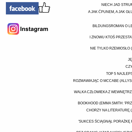
NIECH JAD STRUM
A JAK ĆPUNEM, A JAK GŁ
BILDUNGSROMAN O LE
I ZNOWU KTOŚ PRZESTAWI
NIE TYLKO RZEMIOSŁO (
JĘ
CZY
TOP 5 NAJLEP
ROZMAWIAJĄC O MCCABE (ALLYS
WALKA CZŁOWIEKA Z WEWNĘTRZN
BOOKHOOD (EMMA SMITH: 'PRZE
CHORZY NA LITERATURĘ (
'SUKCES ŚCIĄGNĄŁ PORAŻKĘ P