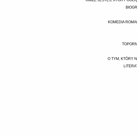
'KIMŻE JESTEŚ, KTÓRY OGLĄ
BIOGR
KOMEDIA ROMA
TOPORN
O TYM, KTÓRY N
LITERA