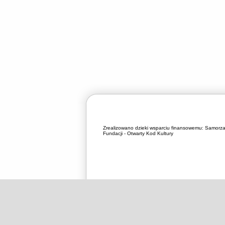
Zrealizowano dzieki wsparciu finansowemu:
Samorza
Fundacji - Otwarty Kod Kultury