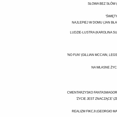
SŁOWA BEZ SŁÓW (
'ŚWIĘT
NAJLEPIEJ W DOMU (JAN BŁ
LUDZIE-LUSTRA (KAROLINA SU
'NO FUN' (GILLIAN MCCAIN, LEG
NA WŁASNE ŻYCZ
CMENTARZYSKO FANTASMAGORII
'ŻYCIE JEST ZNACZĄCE' 
REALIZM FIKCJI (GEORGIO M