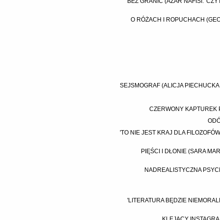
BEZ GRANIC (AZAR NAFISI: 'CZ
O RÓŻACH I ROPUCHACH (GEO
SEJSMOGRAF (ALICJA PIECHUCKA:
CZERWONY KAPTUREK P
ODÓ
'TO NIE JEST KRAJ DLA FILOZOFÓ
PIĘŚCI I DŁONIE (SARA M
NADREALISTYCZNA PSYCH
'LITERATURA BĘDZIE NIEMORALN
KLEJĄCY INSTAGRA