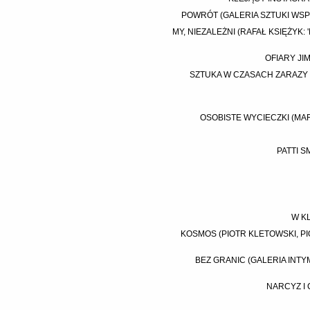
POWRÓT (GALERIA SZTUKI WSP
MY, NIEZALEŻNI (RAFAŁ KSIĘŻYK:
OFIARY JI
SZTUKA W CZASACH ZARAZY 
OSOBISTE WYCIECZKI (MAR
PATTI S
W KL
KOSMOS (PIOTR KLETOWSKI, PI
BEZ GRANIC (GALERIA INTYM
NARCYZ I 