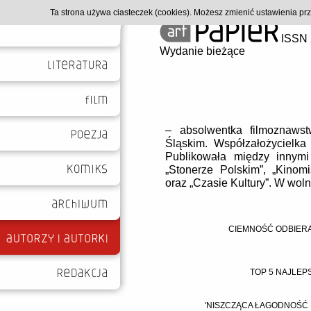
Ta strona używa ciasteczek (cookies). Możesz zmienić ustawienia p
ISSN 
Wydanie bieżące
– absolwentka filmoznaws
Śląskim. Współzałożycielka
Publikowała między innymi w
„Stonerze Polskim”, „Kinom
oraz „Czasie Kultury”. W woln
CIEMNOŚĆ ODBIERA 
TOP 5 NAJLEP
'NISZCZĄCA ŁAGODNOŚĆ M