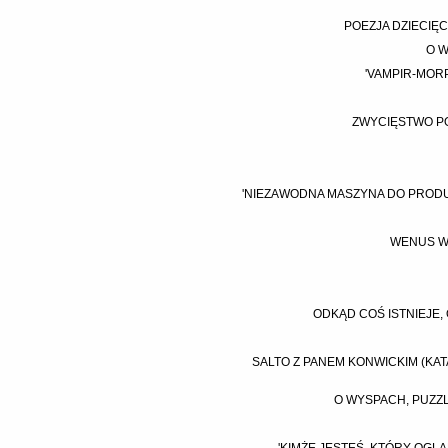
POEZJA DZIECIĘC
O W
'VAMPIR-MORP
ZWYCIĘSTWO PO
'NIEZAWODNA MASZYNA DO PRODUKC
WENUS W
ODKĄD COŚ ISTNIEJE, 
SALTO Z PANEM KONWICKIM (KATA
O WYSPACH, PUZZL