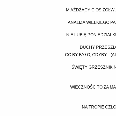
MIAŻDŻĄCY CIOS ŻÓŁWI
ANALIZA WIELKIEGO P
NIE LUBIĘ PONIEDZIAŁ
DUCHY PRZESZŁO
CO BY BYŁO, GDYBY... (
ŚWIĘTY GRZESZNIK N
WIECZNOŚĆ TO ZA MA
NA TROPIE CZŁO