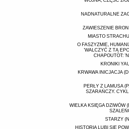
WOJNA, CZĘŚĆ 2/
NADNATURALNE ZAG
ZAWIESZENIE BRON
MIASTO STRACHU
O FASZYZMIE, HUMANI
'WALCZYĆ Z TĄ EPO
CHAPOUTOT: '
KRONIKI YAU
KRWAWA INICJACJA (
PERŁY Z LAMUSA (
SZARAŃCZY. CYKL
WIELKA KSIĘGA DZIWÓW 
SZALEŃC
STARZY (N
HISTORIA LUBI SIĘ PO