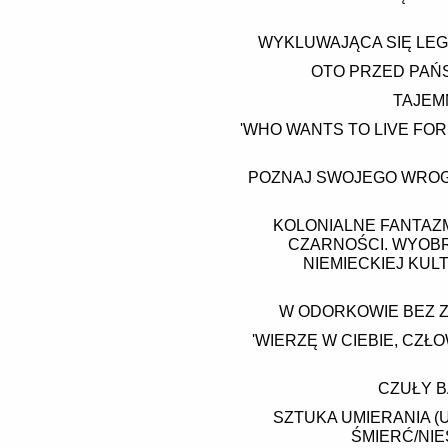
WYKLUWAJĄCA SIĘ LEG
OTO PRZED PAŃS
TAJEM
'WHO WANTS TO LIVE FOR
POZNAJ SWOJEGO WROGA
KOLONIALNE FANTAZM
CZARNOŚCI. WYOBR
NIEMIECKIEJ KULT
W ODORKOWIE BEZ ZM
'WIERZĘ W CIEBIE, CZŁ
CZUŁY 
SZTUKA UMIERANIA (
ŚMIERĆ/NI