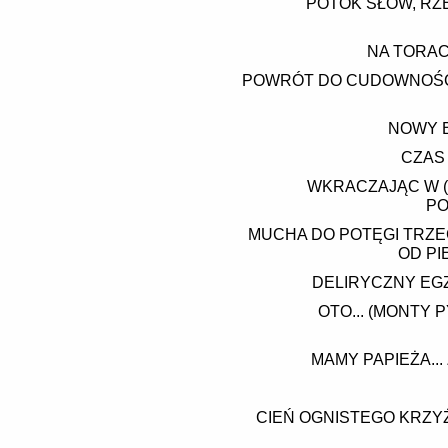
POTOK SŁÓW, RZ
NA TORAC
POWRÓT DO CUDOWNOŚCI 
NOWY B
CZAS
WKRACZAJĄC W (
PO
MUCHA DO POTĘGI TRZECI
OD PI
DELIRYCZNY EGZ
OTO... (MONTY
MAMY PAPIEŻA...
CIEŃ OGNISTEGO KRZY