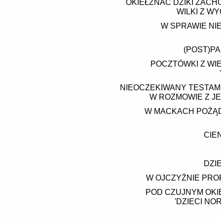
OKIEŁZNAĆ DZIKI ZAC
WILKI Z W
W SPRAWIE NI
(POST)PA
POCZTÓWKI Z WIE
NIEOCZEKIWANY TESTAME
W ROZMOWIE Z J
W MACKACH POŻĄDA
CIE
DZI
W OJCZYŹNIE PROR
POD CZUJNYM OKI
'DZIECI NO