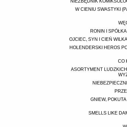
NIEZBĘDNIK KOMIKSOLO
W CIENIU SWASTYKI (P
WĘG
RONIN I SPÓŁKA
OJCIEC, SYN I CIEŃ WIL
HOLENDERSKI HEROS POW
CO 
ASORTYMENT LUDZKICH
WYZ
NIEBEZPIECZN
PRZE
GNIEW, POKUTA 
SMELLS LIKE DAM
W