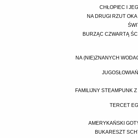
CHŁOPIEC I JE
NA DRUGI RZUT OKA 
ŚWI
BURZĄC CZWARTĄ ŚCIA
NA (NIE)ZNANYCH WODA
JUGOSŁOWIAŃ
FAMILIJNY STEAMPUNK Z
TERCET EG
AMERYKAŃSKI GOTYK
BUKARESZT SCHY