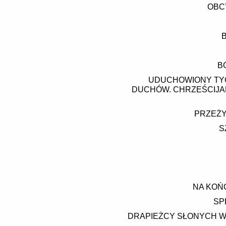
OBC
B
UDUCHOWIONY TYGI
DUCHÓW. CHRZEŚCIJANI
PRZEŻY
S
NA KOŃ
SP
DRAPIEŻCY SŁONYCH WÓ