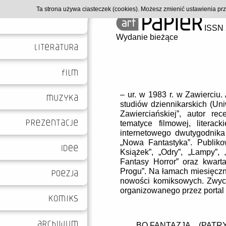
Ta strona używa ciasteczek (cookies). Możesz zmienić ustawienia p
ISSN 
Wydanie bieżące
– ur. w 1983 r. w Zawierciu
studiów dziennikarskich (Uni
Zawierciańskiej”, autor re
tematyce filmowej, literac
internetowego dwutygodnika
„Nowa Fantastyka”. Publiko
Książek”, „Odry”, „Lampy”, „
Fantasy Horror” oraz kwarta
Progu”. Na łamach miesięczni
nowości komiksowych. Zwyci
organizowanego przez portal
BO FANTAZJA... (PATR