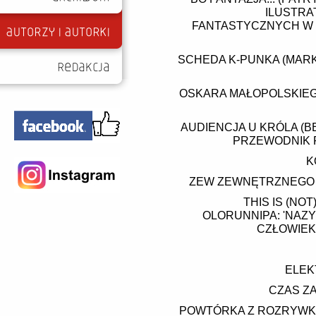
ILUSTRA
FANTASTYCZNYCH W 
SCHEDA K-PUNKA (MARK F
OSKARA MAŁOPOLSKIEG
AUDIENCJA U KRÓLA (B
PRZEWODNIK P
K
ZEW ZEWNĘTRZNEGO (M
THIS IS (NO
OLORUNNIPA: 'NAZ
CZŁOWIEK
ELEK
CZAS Z
POWTÓRKA Z ROZRYWKI 