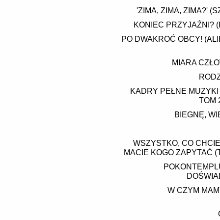
'ZIMA, ZIMA, ZIMA?'
KONIEC PRZYJAŹNI? 
PO DWAKROĆ OBCY! (ALIE
MIARA CZŁO
RODZ
KADRY PEŁNE MUZYKI 
TOM 
BIEGNĘ, W
WSZYSTKO, CO CHCIEL
MACIE KOGO ZAPYTAĆ (
POKONTEMPLUJ
DOŚWIA
W CZYM MAM