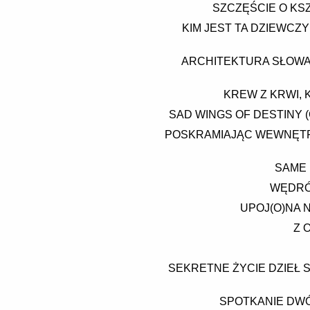
SZCZĘŚCIE O KSZ
KIM JEST TA DZIEWCZ
ARCHITEKTURA SŁOWA 
KREW Z KRWI, 
SAD WINGS OF DESTINY 
POSKRAMIAJĄC WEWNĘTRZ
SAME 
WĘDRÓW
UPOJ(O)NA N
Z 
SEKRETNE ŻYCIE DZIEŁ S
SPOTKANIE DWÓ