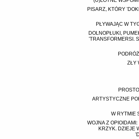
(U)LOTNE WSPOMN
PISARZ, KTÓRY 'DOK
PŁYWAJĄC W TYG
DOLNOPŁUKI, PUMEK
'TRANSFORMERSI. 
PODRÓŻ
ZŁY 
PROSTO 
ARTYSTYCZNE POR
W RYTMIE 
WOJNA Z OPIOIDAMI:
KRZYK. DZIEJE 
'