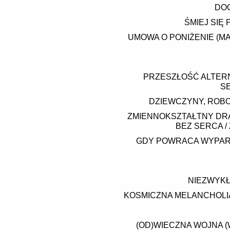
DOG
ŚMIEJ SIĘ
UMOWA O PONIŻENIE (MA
PRZESZŁOŚĆ ALTERN
SE
DZIEWCZYNY, ROBOT
ZMIENNOKSZTAŁTNY DRA
BEZ SERCA /
GDY POWRACA WYPART
NIEZWYKŁ
KOSMICZNA MELANCHOLIA
(OD)WIECZNA WOJNA 