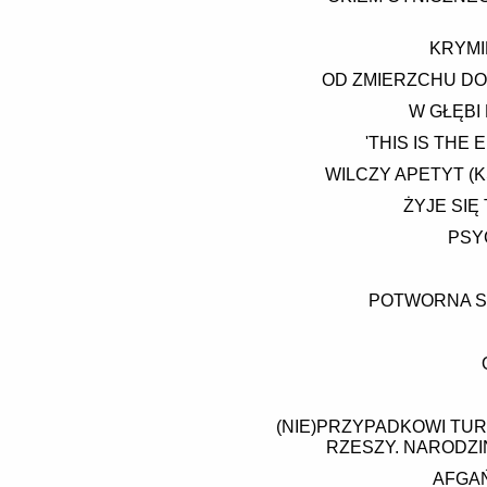
KRYMI
OD ZMIERZCHU DO
W GŁĘBI
'THIS IS THE
WILCZY APETYT (
ŻYJE SIĘ
PSY
POTWORNA SA
(NIE)PRZYPADKOWI TURY
RZESZY. NARODZI
AFGAŃ