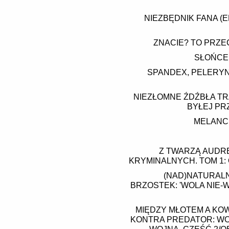
NIEZBĘDNIK FANA (
ZNACIE? TO PRZE
SŁOŃCE,
SPANDEX, PELERYN
NIEZŁOMNE ŹDŹBŁA TR
BYŁEJ P
MELANC
Z TWARZĄ AUDRE
KRYMINALNYCH. TOM 1: 
(NAD)NATURAL
BRZOSTEK: 'WOLA NIE
MIĘDZY MŁOTEM A KO
KONTRA PREDATOR: WO