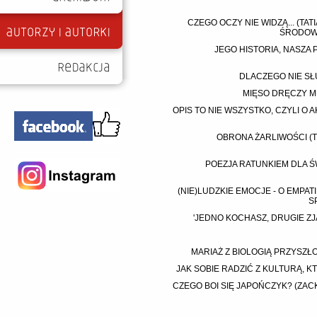
CZEGO OCZY NIE WIDZĄ... (T
ŚRODOWI
JEGO HISTORIA, NASZA 
DLACZEGO NIE SŁU
MIĘSO DRĘCZY MI
OPIS TO NIE WSZYSTKO, CZYLI O 
OBRONA ŻARLIWOŚCI (
POEZJA RATUNKIEM DLA ŚW
(NIE)LUDZKIE EMOCJE - O EMPATI
S
'JEDNO KOCHASZ, DRUGIE ZJA
MARIAŻ Z BIOLOGIĄ PRZYSZŁO
JAK SOBIE RADZIĆ Z KULTURĄ, K
CZEGO BOI SIĘ JAPOŃCZYK? (ZAC