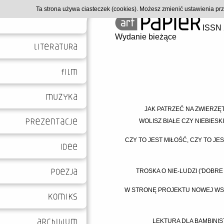
Ta strona używa ciasteczek (cookies). Możesz zmienić ustawienia p
ISSN 
Wydanie bieżące
JAK PATRZEĆ NA ZWIERZĘT
WOLISZ BIAŁE CZY NIEBIESK
CZY TO JEST MIŁOŚĆ, CZY TO J
TROSKA O NIE-LUDZI ('DOBR
W STRONĘ PROJEKTU NOWEJ WSP
LEKTURA DLA BAMBINI