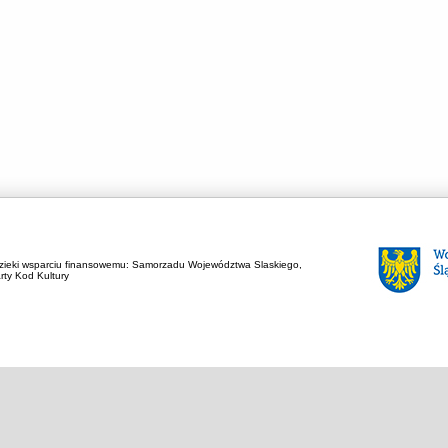
zieki wsparciu finansowemu:
Samorzadu Województwa Slaskiego,
rty Kod Kultury