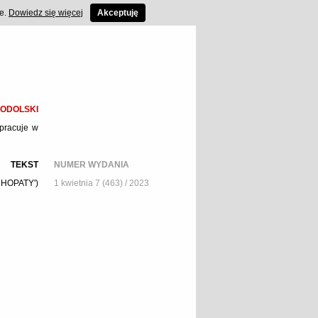
ce.
Dowiedz się więcej
Akceptuję
PODOLSKI
 pracuje w
TEKST
NUMER WYDANIA
CHOPATY')
1 kwietnia 7 (463) / 2023