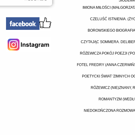
SIÓDEMK
IMIONA MIŁOŚCI (MAŁGORZAT
CZELUŚĆ ISTNIENIA. (ŻY
BOROWSKIEGO BIOGRAFIA
CZYTAJĄC SOMMERA. DELIBER
RÓŻEWICZA POKÓJ POEZJI ('PO
FOTEL FREDRY (ANNA CZERWIŃ
POETYCKI ŚWIAT 'ZIMNYCH 
RÓŻEWICZ (NIE)ZNANY, 
ROMANTYZM (WEDŁU
NIEDOKOŃCZONA ROZMOWA...