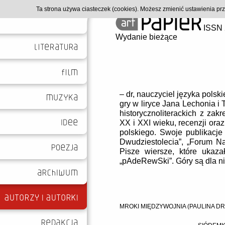
Ta strona używa ciasteczek (cookies). Możesz zmienić ustawienia p
ISSN 
Wydanie bieżące
– dr, nauczyciel języka polsk
gry w liryce Jana Lechonia i
historycznoliterackich z zakre
XX i XXI wieku, recenzji oraz
polskiego. Swoje publikacje
Dwudziestolecia”, „Forum Nau
Pisze wiersze, które ukaza
„pAdeRewSki”. Góry są dla n
MROKI MIĘDZYWOJNIA (PAULINA D