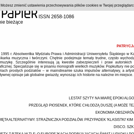
). Możesz zmienić ustawienia przechowywania plików cookies w Twojej przeglądar
ISSN 2658-1086
ie bieżące
PATRYCJ
w 1995 r. Absolwentka Wydziału Prawa i Administracji Uniwersytetu Śląskiego w K
ikarka muzyczna i twórczyni. Chętnie podejmuje tematy trudne, często wychod
uzykę. Szczególnie interesują ją kwestie zabezpieczeń i praw autorskich
aficznej. Specjalizuje się w pisaniu monografii wielkich muzyków. Popkultury nie p
riach prostych podziałów – w mainstreamie szuka impulsów alternatywy, a arty
atywnej opisuje jak globalne gwiazdy, wynosząc ich historie na należne im miejsce.
LESTAT SZYTY NA MIARĘ EPOKI AL
PRZEGLĄD PIOSENEK, KTÓRE CHŁODZĄ DUSZĘ (A MOŻE TEŻ 
EKONOMIA OBSZARÓ
IĘTA ALTERNATYWY. STRAŻNICZKA PODZIAŁÓW. PRZYPADEK 'KLASISTKI' KI
DISCO. SZK