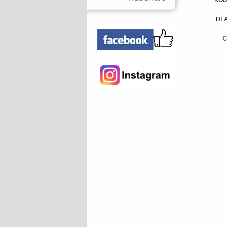
KOB
DLA
C