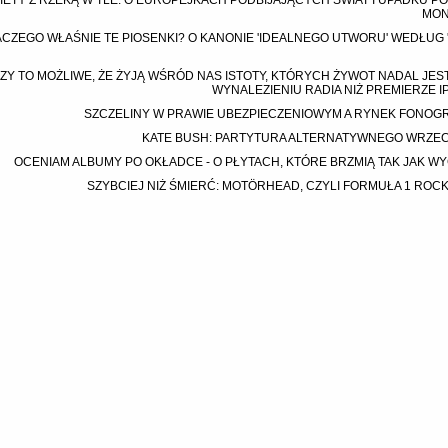
IETY Z RZEKĄ W TLE: O EUROPEJKACH PODBIJAJĄCYCH ŚWIAT I UPADKU 
MO
CZEGO WŁAŚNIE TE PIOSENKI? O KANONIE 'IDEALNEGO UTWORU' WEDŁUG 
ZY TO MOŻLIWE, ŻE ŻYJĄ WŚRÓD NAS ISTOTY, KTÓRYCH ŻYWOT NADAL JEST
WYNALEZIENIU RADIA NIŻ PREMIERZE I
SZCZELINY W PRAWIE UBEZPIECZENIOWYM A RYNEK FONOG
KATE BUSH: PARTYTURA ALTERNATYWNEGO WRZE
OCENIAM ALBUMY PO OKŁADCE - O PŁYTACH, KTÓRE BRZMIĄ TAK JAK W
SZYBCIEJ NIŻ ŚMIERĆ: MOTÖRHEAD, CZYLI FORMUŁA 1 ROCK