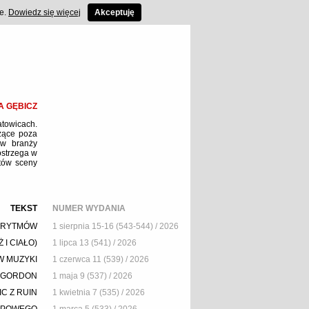
ce.
Dowiedz się więcej
Akceptuję
A GĘBICZ
atowicach.
zące poza
 w branży
ostrzega w
stów sceny
TEKST
NUMER WYDANIA
GORYTMÓW
1 sierpnia 15-16 (543-544) / 2026
I CIAŁO)
1 lipca 13 (541) / 2026
W MUZYKI
1 czerwca 11 (539) / 2026
M GORDON
1 maja 9 (537) / 2026
IC Z RUIN
1 kwietnia 7 (535) / 2026