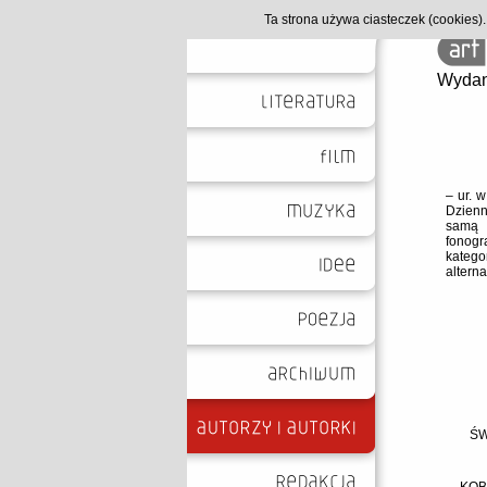
Ta strona używa ciasteczek (cookies
Wydan
– ur. 
Dzienn
samą m
fonogr
katego
altern
ŚW