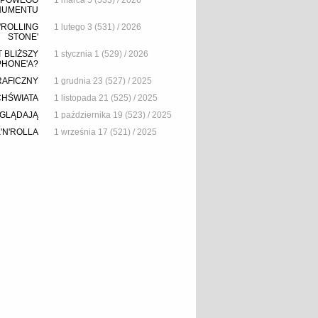
POPOWEGO
1 marca 5 (533) / 2026
NUMENTU
'ROLLING
1 lutego 3 (531) / 2026
STONE'
 BLIŻSZY
1 stycznia 1 (529) / 2026
PHONE'A?
RAFICZNY
1 grudnia 23 (527) / 2025
CHŚWIATA
1 listopada 21 (525) / 2025
YGLĄDAJĄ
1 października 19 (523) / 2025
'N'ROLLA
1 września 17 (521) / 2025